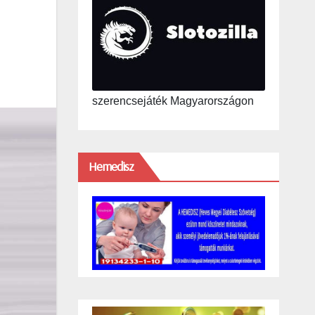
szerencsejáték Magyarországon
Hemedisz