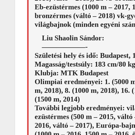
Eb-ezüstérmes (1000 m – 2017, 1
bronzérmes (váltó – 2018) vk-gy
világbajnok (minden egyéni szá
Liu Shaolin Sándor:
——————-
Születési hely és idő: Budapest,
Magasság/testsúly: 183 cm/80 k
Klubja: MTK Budapest
Olimpiai eredményei: 1. (5000 m 
m, 2018), 8. (1000 m, 2018), 16. 
(1500 m, 2014)
További legjobb eredményei: vil
ezüstérmes (500 m – 2015, váltó 
2016, váltó – 2017), Európa-baj
(1000 m – 2016, 1500 m – 2016, ös