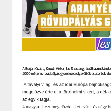
A Burján Csaba, Knoch Viktor, Liu Shaoang, Liu Shaolin Sándor
5000 méteres rövidpályás gyorskorcsolyaváltók csütörtöki dön
A tavalyi világ- és az idei Európa-bajnoksá
megelőzve érte el a történelmi sikert, a dél-
az egyik tagja.
A magyarok ezt megelőzően két ezüst- és négy br