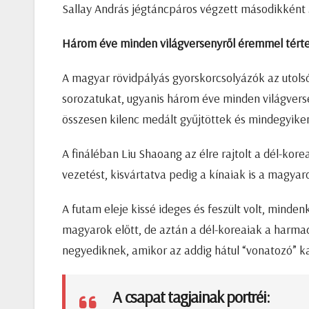
Sallay András jégtáncpáros végzett másodikként 38
Három éve minden világversenyről éremmel tért
A magyar rövidpályás gyorskorcsolyázók az utols
sorozatukat, ugyanis három éve minden világvers
összesen kilenc medált gyűjtöttek és mindegyiken
A fináléban Liu Shaoang az élre rajtolt a dél-kor
vezetést, kisvártatva pedig a kínaiak is a magyaro
A futam eleje kissé ideges és feszült volt, minden
magyarok előtt, de aztán a dél-koreaiak a harmadi
negyediknek, amikor az addig hátul “vonatozó” ka
A csapat tagjainak portréi: