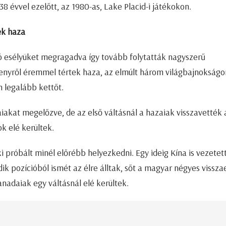
 évvel ezelőtt, az 1980-as, Lake Placid-i játékokon.
ek haza
ó esélyüket megragadva így tovább folytatták nagyszerű
enyről éremmel tértek haza, az elmúlt három világbajnokságo
 legalább kettőt.
eaiakat megelőzve, de az első váltásnál a hazaiak visszavették 
k elé kerültek.
ki próbált minél előrébb helyezkedni. Egy ideig Kína is vezetet
k pozícióból ismét az élre álltak, sőt a magyar négyes vissza
nadaiak egy váltásnál elé kerültek.