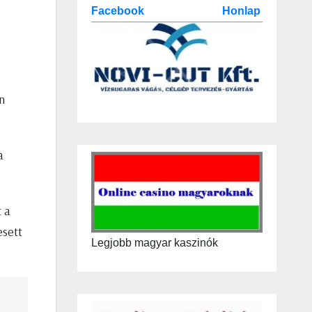
Facebook
Honlap
n
a
t a
esett
Legjobb magyar kaszinók