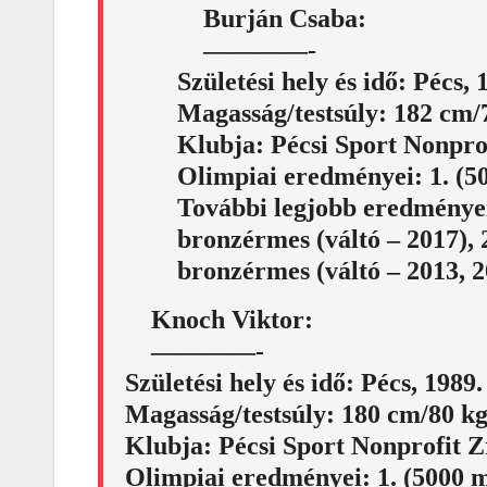
Burján Csaba:
————-
Születési hely és idő: Pécs,
Magasság/testsúly: 182 cm/
Klubja: Pécsi Sport Nonprof
Olimpiai eredményei: 1. (50
További legjobb eredményei:
bronzérmes (váltó – 2017), 
bronzérmes (váltó – 2013, 2
Knoch Viktor:
————-
Születési hely és idő: Pécs, 1989
Magasság/testsúly: 180 cm/80 k
Klubja: Pécsi Sport Nonprofit Z
Olimpiai eredményei: 1. (5000 m 