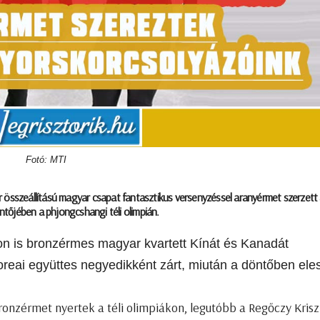
Fotó: MTI
 összeállítású magyar csapat fantasztikus versenyzéssel aranyérmet szerzett a
tőjében a phjongcshangi téli olimpián.
gon is bronzérmes magyar kvartett Kínát és Kanadát
koreai együttes negyedikként zárt, miután a döntőben eles
onzérmet nyertek a téli olimpiákon, legutóbb a Regőczy Krisz