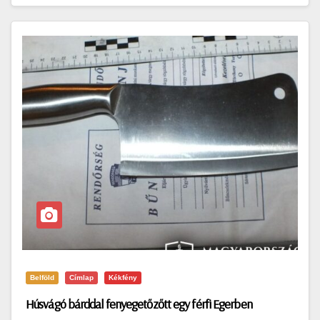
Belföld
Címlap
Kékfény
Húsvágó bárddal fenyegetőzőtt egy férfi Egerben