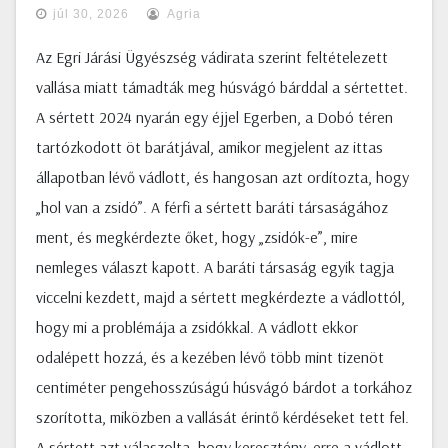
júl 30, 2026
Agria
Az Egri Járási Ügyészség vádirata szerint feltételezett
vallása miatt támadták meg húsvágó bárddal a sértettet.
A sértett 2024 nyarán egy éjjel Egerben, a Dobó téren
tartózkodott öt barátjával, amikor megjelent az ittas
állapotban lévő vádlott, és hangosan azt ordítozta, hogy
„hol van a zsidó”. A férfi a sértett baráti társaságához
ment, és megkérdezte őket, hogy „zsidók-e”, mire
nemleges választ kapott. A baráti társaság egyik tagja
viccelni kezdett, majd a sértett megkérdezte a vádlottól,
hogy mi a problémája a zsidókkal. A vádlott ekkor
odalépett hozzá, és a kezében lévő több mint tizenöt
centiméter pengehosszúságú húsvágó bárdot a torkához
szorította, miközben a vallását érintő kérdéseket tett fel.
A sértett azt válaszolta, hogy keresztény, erre a vádlott