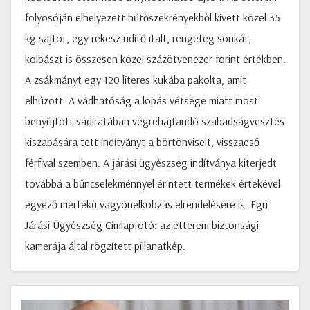
folyosóján elhelyezett hűtőszekrényekből kivett közel 35
kg sajtot, egy rekesz üdítő italt, rengeteg sonkát,
kolbászt is összesen közel százötvenezer forint értékben.
A zsákmányt egy 120 literes kukába pakolta, amit
elhúzott. A vádhatóság a lopás vétsége miatt most
benyújtott vádiratában végrehajtandó szabadságvesztés
kiszabására tett indítványt a börtönviselt, visszaeső
férfival szemben. A járási ügyészség indítványa kiterjedt
továbbá a bűncselekménnyel érintett termékek értékével
egyező mértékű vagyonelkobzás elrendelésére is. Egri
Járási Ügyészség Címlapfotó: az étterem biztonsági
kamerája által rögzített pillanatkép.