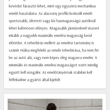
kevésbé fárasztó lehet, mint egy egyszerű mechanikus
emelő használata. Az alacsony profilú krokodil emelő
sportosabb, ültetett vagy kis hasmagasságú autóknál
lehet különösen előnyös. Magasabb járműveknél viszont
inkább a nagyobb maximális emelési magasság kerül
előtérbe. A teherbírás mellett az emelési tartomány is
számít Hiába megfelelő az emelő teherbírása, ha nem fér
be az autó alá, vagy nem képes elég magasra emelni. A
minimális és maximális emelési magasságot ezért mindig
együtt kell vizsgálni. Az emelőtányérnak stabilan kell
felfeküdnie a gyártó által kijelölt