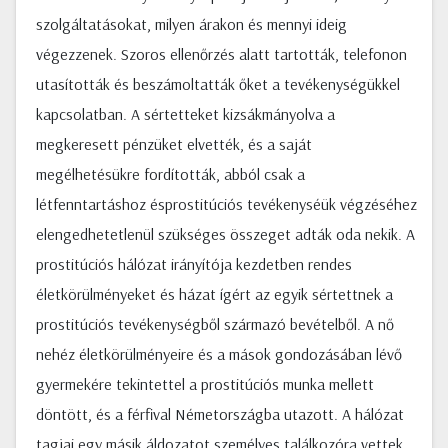
szolgáltatásokat, milyen árakon és mennyi ideig
végezzenek. Szoros ellenőrzés alatt tartották, telefonon
utasították és beszámoltatták őket a tevékenységükkel
kapcsolatban. A sértetteket kizsákmányolva a
megkeresett pénzüket elvették, és a saját
megélhetésükre fordították, abból csak a
létfenntartáshoz ésprostitúciós tevékenyséük végzéséhez
elengedhetetlenül szükséges összeget adták oda nekik. A
prostitúciós hálózat irányítója kezdetben rendes
életkörülményeket és házat ígért az egyik sértettnek a
prostitúciós tevékenységből származó bevételből. A nő
nehéz életkörülményeire és a mások gondozásában lévő
gyermekére tekintettel a prostitúciós munka mellett
döntött, és a férfival Németországba utazott. A hálózat
tagjai egy másik áldozatot személyes találkozóra vettek