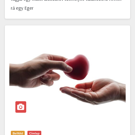
rá egy Eger
Belföld
Címlap