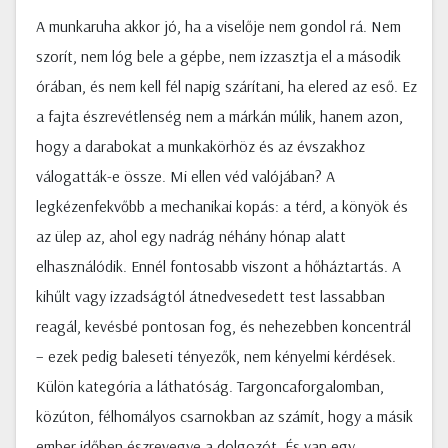
A munkaruha akkor jó, ha a viselője nem gondol rá. Nem
szorít, nem lóg bele a gépbe, nem izzasztja el a második
órában, és nem kell fél napig szárítani, ha elered az eső. Ez
a fajta észrevétlenség nem a márkán múlik, hanem azon,
hogy a darabokat a munkakörhöz és az évszakhoz
válogatták-e össze. Mi ellen véd valójában? A
legkézenfekvőbb a mechanikai kopás: a térd, a könyök és
az ülep az, ahol egy nadrág néhány hónap alatt
elhasználódik. Ennél fontosabb viszont a hőháztartás. A
kihűlt vagy izzadságtól átnedvesedett test lassabban
reagál, kevésbé pontosan fog, és nehezebben koncentrál
– ezek pedig baleseti tényezők, nem kényelmi kérdések.
Külön kategória a láthatóság. Targoncaforgalomban,
közúton, félhomályos csarnokban az számít, hogy a másik
ember időben észrevegye a dolgozót. És van egy