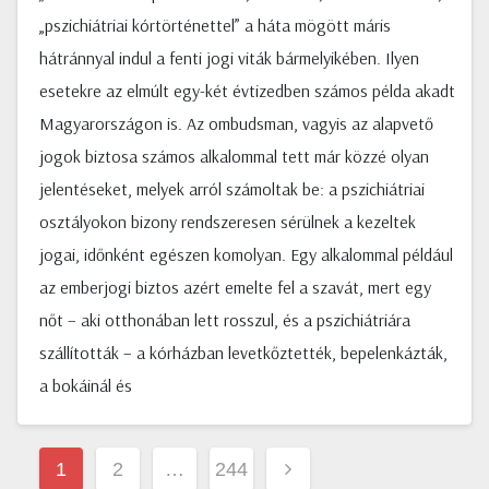
„pszichiátriai kórtörténettel” a háta mögött máris
hátránnyal indul a fenti jogi viták bármelyikében. Ilyen
esetekre az elmúlt egy-két évtizedben számos példa akadt
Magyarországon is. Az ombudsman, vagyis az alapvető
jogok biztosa számos alkalommal tett már közzé olyan
jelentéseket, melyek arról számoltak be: a pszichiátriai
osztályokon bizony rendszeresen sérülnek a kezeltek
jogai, időnként egészen komolyan. Egy alkalommal például
az emberjogi biztos azért emelte fel a szavát, mert egy
nőt – aki otthonában lett rosszul, és a pszichiátriára
szállították – a kórházban levetkőztették, bepelenkázták,
a bokáinál és
Bejegyzések
1
2
…
244