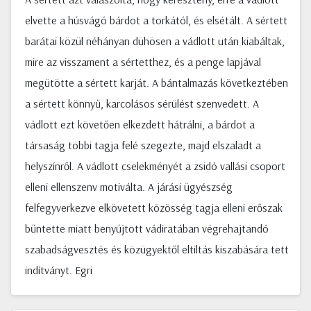
elvette a húsvágó bárdot a torkától, és elsétált. A sértett
barátai közül néhányan dühösen a vádlott után kiabáltak,
mire az visszament a sértetthez, és a penge lapjával
megütötte a sértett karját. A bántalmazás következtében
a sértett könnyű, karcolásos sérülést szenvedett. A
vádlott ezt követően elkezdett hátrálni, a bárdot a
társaság többi tagja felé szegezte, majd elszaladt a
helyszínről. A vádlott cselekményét a zsidó vallási csoport
elleni ellenszenv motiválta. A járási ügyészség
felfegyverkezve elkövetett közösség tagja elleni erőszak
bűntette miatt benyújtott vádiratában végrehajtandó
szabadságvesztés és közügyektől eltiltás kiszabására tett
indítványt. Egri