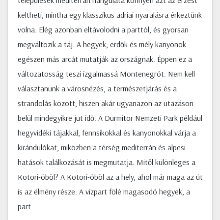
települések mediterrán hangulata könnyen azt az érzést
keltheti, mintha egy klasszikus adriai nyaralásra érkeztünk
volna. Elég azonban eltávolodni a parttól, és gyorsan
megváltozik a táj. A hegyek, erdők és mély kanyonok
egészen más arcát mutatják az országnak. Éppen ez a
változatosság teszi izgalmassá Montenegrót. Nem kell
választanunk a városnézés, a természetjárás és a
strandolás között, hiszen akár ugyanazon az utazáson
belül mindegyikre jut idő. A Durmitor Nemzeti Park például
hegyvidéki tájakkal, fennsíkokkal és kanyonokkal várja a
kirándulókat, miközben a térség mediterrán és alpesi
hatások találkozását is megmutatja. Mitől különleges a
Kotori-öböl? A Kotori-öböl az a hely, ahol már maga az út
is az élmény része. A vízpart fölé magasodó hegyek, a
part