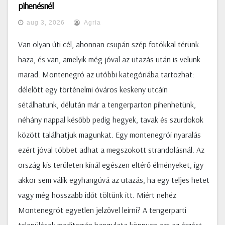
pihenésnél
aug 3, 2026
Agria
Van olyan úti cél, ahonnan csupán szép fotókkal térünk
haza, és van, amelyik még jóval az utazás után is velünk
marad. Montenegró az utóbbi kategóriába tartozhat:
délelőtt egy történelmi óváros keskeny utcáin
sétálhatunk, délután már a tengerparton pihenhetünk,
néhány nappal később pedig hegyek, tavak és szurdokok
között találhatjuk magunkat. Egy montenegrói nyaralás
ezért jóval többet adhat a megszokott strandolásnál. Az
ország kis területen kínál egészen eltérő élményeket, így
akkor sem válik egyhangúvá az utazás, ha egy teljes hetet
vagy még hosszabb időt töltünk itt. Miért nehéz
Montenegrót egyetlen jelzővel leírni? A tengerparti