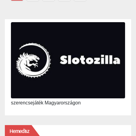
lapozása
szerencsejáték Magyarországon
Hemedisz