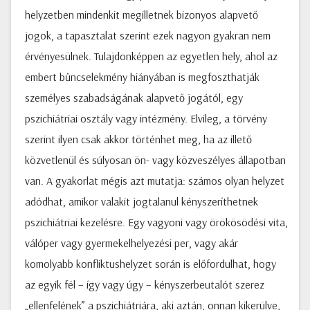
helyzetben mindenkit megilletnek bizonyos alapvető
jogok, a tapasztalat szerint ezek nagyon gyakran nem
érvényesülnek. Tulajdonképpen az egyetlen hely, ahol az
embert bűncselekmény hiányában is megfoszthatják
személyes szabadságának alapvető jogától, egy
pszichiátriai osztály vagy intézmény. Elvileg, a törvény
szerint ilyen csak akkor történhet meg, ha az illető
közvetlenül és súlyosan ön- vagy közveszélyes állapotban
van. A gyakorlat mégis azt mutatja: számos olyan helyzet
adódhat, amikor valakit jogtalanul kényszeríthetnek
pszichiátriai kezelésre. Egy vagyoni vagy örökösödési vita,
válóper vagy gyermekelhelyezési per, vagy akár
komolyabb konfliktushelyzet során is előfordulhat, hogy
az egyik fél – így vagy úgy – kényszerbeutalót szerez
„ellenfelének” a pszichiátriára, aki aztán, onnan kikerülve,