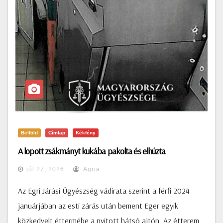
Belföld
Címlap
Kékfény
A lopott zsákmányt kukába pakolta és elhúzta
júl 27, 2026
Agria
Az Egri Járási Ügyészség vádirata szerint a férfi 2024
januárjában az esti zárás után bement Eger egyik
közkedvelt éttermébe a nyitott hátsó ajtón. Az étterem