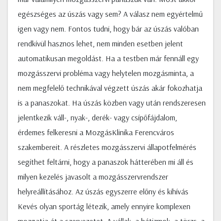
egészséges az úszás vagy sem? A válasz nem egyértelmű
igen vagy nem. Fontos tudni, hogy bár az úszás valóban
rendkívül hasznos lehet, nem minden esetben jelent
automatikusan megoldást. Ha a testben már fennáll egy
mozgásszervi probléma vagy helytelen mozgásminta, a
nem megfelelő technikával végzett úszás akár fokozhatja
is a panaszokat. Ha úszás közben vagy után rendszeresen
jelentkezik váll-, nyak-, derék- vagy csípőfájdalom,
érdemes felkeresni a MozgásKlinika Ferencváros
szakembereit. A részletes mozgásszervi állapotfelmérés
segíthet feltárni, hogy a panaszok hátterében mi áll és
milyen kezelés javasolt a mozgásszervrendszer
helyreállításához. Az úszás egyszerre előny és kihívás
Kevés olyan sportág létezik, amely ennyire komplexen