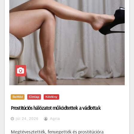
Belföld
Címlap
Kékfény
Prostitúciós hálózatot működtettek a vádlottak
júl 24, 2026
Agria
Megtévesztették, fenyegették és prostitúcióra