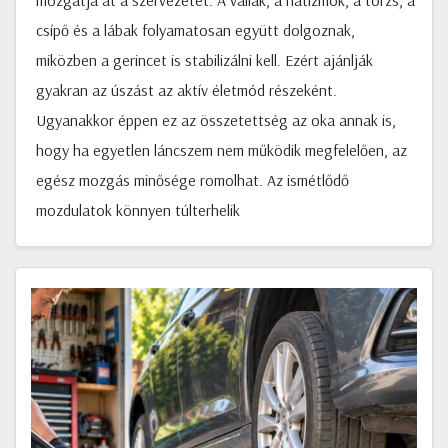
mozgatja át a szervezetet. A vállak, a hátizmok, a törzs, a
csípő és a lábak folyamatosan együtt dolgoznak,
miközben a gerincet is stabilizálni kell. Ezért ajánlják
gyakran az úszást az aktív életmód részeként.
Ugyanakkor éppen ez az összetettség az oka annak is,
hogy ha egyetlen láncszem nem működik megfelelően, az
egész mozgás minősége romolhat. Az ismétlődő
mozdulatok könnyen túlterhelik