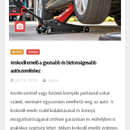
Belföld
Címlap
Krokodil emelő a gyorsabb és biztonságosabb
autószereléshez
júl 15, 2026
Agria
Kerékcserénél vagy futómű környéki javításnál sokat
számít, mennyire egyszerűen emelhető meg az autó. A
krokodil emelő stabil kialakításával és könnyű
mozgathatóságával otthoni garázsban és műhelyben is
praktikus segítség lehet. Milyen krokodil emelőt érdemes