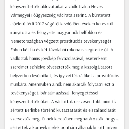
kényszerítették áldozataikat a vádlottak a Heves
Vármegyei Főügyészség vádirata szerint. A büntetett
előéletű férfi 2017 végétől kezdődően éveken keresztül
irányította és felügyelte magyar nők belföldön és
Németországban végzett prostitúciós tevékenységét.
Ebben két fia és két távolabbi rokona is segítette őt. A
vádlottak hamis jövőkép felvázolásával, esetenként
szerelmet színlelve tévesztették meg a kiszolgáltatott
helyzetben lévő nőket, és így vették rá őket a prostitúciós
munkára. Amennyiben a nők nem akarták folytatni ezt a
tevékenységet, bántalmazással, fenyegetéssel
kényszerítették őket. A vádlottak összesen több mint tíz
sértett Berlinbe történő kiutaztatását és elszállásolását
szervezték meg. Ennek keretében meghatározták, hogy a
sértettek a környék melyik pontjára álljanak ki, ott milyen