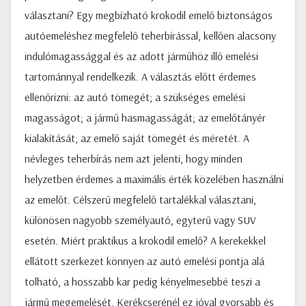
választani? Egy megbízható krokodil emelő biztonságos
autóemeléshez megfelelő teherbírással, kellően alacsony
indulómagassággal és az adott járműhöz illő emelési
tartománnyal rendelkezik. A választás előtt érdemes
ellenőrizni: az autó tömegét; a szükséges emelési
magasságot; a jármű hasmagasságát; az emelőtányér
kialakítását; az emelő saját tömegét és méretét. A
névleges teherbírás nem azt jelenti, hogy minden
helyzetben érdemes a maximális érték közelében használni
az emelőt. Célszerű megfelelő tartalékkal választani,
különösen nagyobb személyautó, egyterű vagy SUV
esetén. Miért praktikus a krokodil emelő? A kerekekkel
ellátott szerkezet könnyen az autó emelési pontja alá
tolható, a hosszabb kar pedig kényelmesebbé teszi a
jármű megemelését. Kerékcserénél ez jóval gyorsabb és