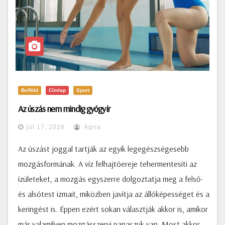
Belföld
Címlap
Sport
Az úszás nem mindig gyógyír
júl 17, 2026
Agria
Az úszást joggal tartják az egyik legegészségesebb
mozgásformának. A víz felhajtóereje tehermentesíti az
ízületeket, a mozgás egyszerre dolgoztatja meg a felső-
és alsótest izmait, miközben javítja az állóképességet és a
keringést is. Éppen ezért sokan választják akkor is, amikor
már valamilyen mozgásszervi panaszuk van. Most akkor