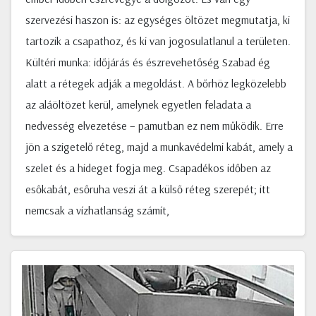
szervezési haszon is: az egységes öltözet megmutatja, ki
tartozik a csapathoz, és ki van jogosulatlanul a területen.
Kültéri munka: időjárás és észrevehetőség Szabad ég
alatt a rétegek adják a megoldást. A bőrhöz legközelebb
az aláöltözet kerül, amelynek egyetlen feladata a
nedvesség elvezetése – pamutban ez nem működik. Erre
jön a szigetelő réteg, majd a munkavédelmi kabát, amely a
szelet és a hideget fogja meg. Csapadékos időben az
esőkabát, esőruha veszi át a külső réteg szerepét; itt
nemcsak a vízhatlanság számít,