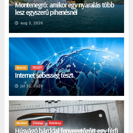
Montenegró: amikor egy nyaralás több
lesz egyszerű pihenésnél
aug 3, 2026
Bulvár
TESZT
Internet sebesség teszt
júl 31, 2026
Belföld
Címlap
Kékfény
Húsvágó bárddal fenyegetőzőtt egy férfi