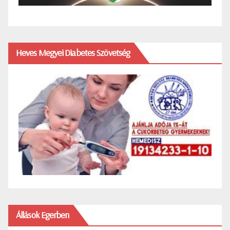
Heves Megyei Diabetes Szövetség
Állások Egerben