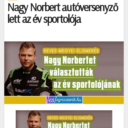
Nagy Norbert autóversenyző
lett az év sportolója