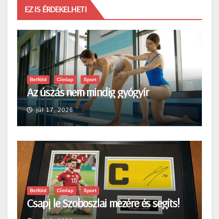
EZ IS ÉRDEKELHETI
Belföld
Címlap
Sport
Az úszás nem mindig gyógyír
júl 17, 2026
Belföld
Címlap
Sport
Csapj le Szoboszlai mezére és segíts!