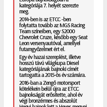
kategóriája 7. helyét szerezte
meg.
2014-ben is az ETCC -ben
folytatta tovább az MGS Racing
Team színeiben, egy S2000
Chevrolet Cruze, később egy Seat
Leon versenyautóval, amellyel
futamgyőzelmet ért el.
Egy év hazai szereplést, illetve
hosszú távú világkupa Diesel
kategóriájának bajnoki címét
tartogatta a 2015-ös év számára.
2016-ban a Zengő motorsport
kötelékein belül újra az ETCC
bajnokságát erősítette, ahol év
végi bronzérmes és abszolút
Hegyi bajnok lett a Heves megyei