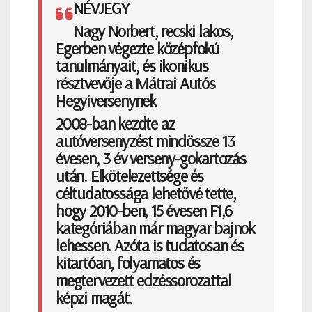
NÉVJEGY
Nagy Norbert, recski lakos,
Egerben végezte középfokú
tanulmányait, és ikonikus
résztvevője a Mátrai Autós
Hegyiversenynek
2008-ban kezdte az
autóversenyzést mindössze 13
évesen, 3 év verseny-gokartozás
után. Elkötelezettsége és
céltudatossága lehetővé tette,
hogy 2010-ben, 15 évesen F1,6
kategóriában már magyar bajnok
lehessen. Azóta is tudatosan és
kitartóan, folyamatos és
megtervezett edzéssorozattal
képzi magát.