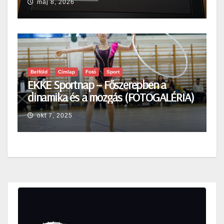
máj 8, 2026
Belföld
Címlap
Fotó
Sport
EKKE Sportnap – Főszerepben a
dinamika és a mozgás (FOTOGALÉRIA)
okt 7, 2025