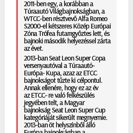
2011-ben egy, a korábban a
Túraautó Világbajnokságban, a
WTCC-ben résztvevő Alfa Romeo
S2000-el kétszeres Közép Európai
Zóna Trófea futamgyőztes lett, és
bajnoki második helyezéssel zárta
az évet.
2013-ban Seat Leon Super Copa
versenyautóval a Túraautó-
Európa- Kupa, azaz az ETCC
bajnokságot tűzte ki célpontul.
Annak ellenére, hogy ez az év
az ETCC- re való felkészülés
jegyében telt, a Magyar
bajnokság Seat Leon Super Cup
kategóriáját sikerült megnyernie.
2013-ban öt helyszínből álló
Európa bajnokságban a