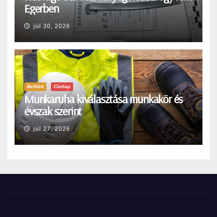
Egerben
júl 30, 2026
Belföld
Címlap
Munkaruha kiválasztása munkakör és
évszak szerint
júl 27, 2026