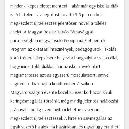
mindenki képes életet menteni – akár már egy iskolás diák
is. A hirtelen szívmegállást követő 3-5 percen belül
megkezdett újraélesztés jelentősen növeli a túlélési
esélyt. A Magyar Resuscitatiós Társasággal
partnerségben megvalósuló Groupama Életmentők
Program az oktatási intézmények, pedagógusok, iskolás
korú trénerek képzésére helyezi a hangsúlyt azzal a céllal,
hogy minél több diákkal már az iskolai évek alatt
megismertesse azt az egyszerű mozdulatsort, amivel
segíteni tudnak bajba került embertársaikon.
Magyarországon évente közel 25 ezer kórházon kívüli
keringésmegállás történik, még mindig jelentős halálozási
aránnyal – pedig ezen javítani lehetne az azonnal
megkezdett újraélesztéssel. A hirtelen szívmegállás az
egyik vezető halálok ma hazánkban, és ugyanúgy érintheti