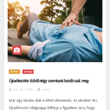
Belföld
Címlap
Újraélesztés: tízből négy szemtanú kezdi csak meg
okt 19, 2025
Agria
Már egy iskolás diák is lehet életmentő. Az október 16-i
Újraélesztés Világnapja felhívja a figyelmet arra, hogy