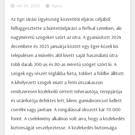
okt 30, 2025
Agria
Az Egri Járási Ügyészség közvetítői eljárás céljából
felfüggesztette a büntetőeljárást a férfival szemben, aki
nagyméretű szögeket szórt az útra. A gyanúsított 2024
decembere és 2025 januárja között egy Eger-közeli kis
településen a művelés alól kivett saját használatú útra
több darab 200-as és 80-as méretű szöget szórt ki. A
szögek egy részét téglákba fúrta, többet a földbe állított.
A kihelyezett szögek miatt a fenti útszakaszon
rendszeresen közlekedő sértett teherautója, terepjárója
és utánfutója defektes lett, kilenc gumiabroncsot kellett
cserélni vagy javítani. A rongálással okozott kár 70.000
forint. A cselekmény alkalmas volt arra, hogy a közlekedés
biztonságát veszélyeztesse. A közlekedés biztonsága