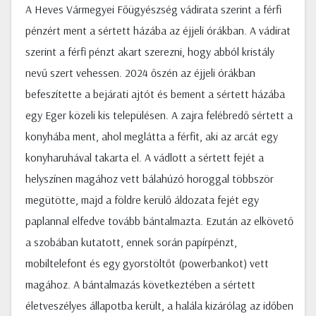
A Heves Vármegyei Főügyészség vádirata szerint a férfi
pénzért ment a sértett házába az éjjeli órákban. A vádirat
szerint a férfi pénzt akart szerezni, hogy abból kristály
nevű szert vehessen. 2024 őszén az éjjeli órákban
befeszítette a bejárati ajtót és bement a sértett házába
egy Eger közeli kis településen. A zajra felébredő sértett a
konyhába ment, ahol meglátta a férfit, aki az arcát egy
konyharuhával takarta el. A vádlott a sértett fejét a
helyszínen magához vett bálahúzó horoggal többször
megütötte, majd a földre kerülő áldozata fejét egy
paplannal elfedve tovább bántalmazta. Ezután az elkövető
a szobában kutatott, ennek során papírpénzt,
mobiltelefont és egy gyorstöltőt (powerbankot) vett
magához. A bántalmazás következtében a sértett
életveszélyes állapotba került, a halála kizárólag az időben