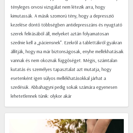
tényleges orvosi vizsgálat nem létezik arra, hogy
kimutassák. A másik szomorú tény, hogy a depresszió
kezelése döntő többségben antidepresszáns és nyugtató
szerek felírásából áll, melyeket aztán folyamatosan
szednie kell a „páciensnek”. Ezekről a tablettákról gyakran
állítják, hogy ma már biztonságosak, enyhe mellékhatásaik
vannak és nem okoznak függőséget. Mégis, számtalan
kutatás és személyes tapasztalat azt mutatja, hogy
esetenként igen súlyos mellékhatásokkal járhat a
szedésük. Abbahagyni pedig sokak számára egyenesen
lehetetlennek tűnik: olykor akár