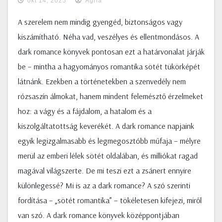
okt 14, 2025
Agria
A szerelem nem mindig gyengéd, biztonságos vagy
kiszámítható. Néha vad, veszélyes és ellentmondásos. A
dark romance könyvek pontosan ezt a határvonalat járják
be – mintha a hagyományos romantika sötét tükörképét
látnánk. Ezekben a történetekben a szenvedély nem
rózsaszín álmokat, hanem mindent felemésztő érzelmeket
hoz: a vágy és a fájdalom, a hatalom és a
kiszolgáltatottság keverékét. A dark romance napjaink
egyik legizgalmasabb és legmegosztóbb műfaja – mélyre
merül az emberi lélek sötét oldalában, és milliókat ragad
magával világszerte. De mi teszi ezt a zsánert ennyire
különlegessé? Mi is az a dark romance? A szó szerinti
fordítása – „sötét romantika” – tökéletesen kifejezi, miről
van szó. A dark romance könyvek középpontjában