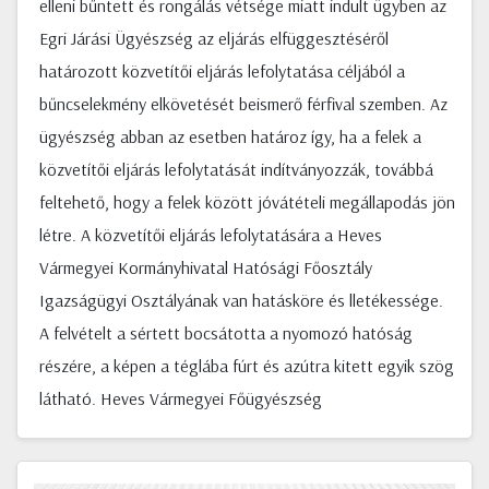
elleni bűntett és rongálás vétsége miatt indult ügyben az
Egri Járási Ügyészség az eljárás elfüggesztéséről
határozott közvetítői eljárás lefolytatása céljából a
bűncselekmény elkövetését beismerő férfival szemben. Az
ügyészség abban az esetben határoz így, ha a felek a
közvetítői eljárás lefolytatását indítványozzák, továbbá
feltehető, hogy a felek között jóvátételi megállapodás jön
létre. A közvetítői eljárás lefolytatására a Heves
Vármegyei Kormányhivatal Hatósági Főosztály
Igazságügyi Osztályának van hatásköre és lletékessége.
A felvételt a sértett bocsátotta a nyomozó hatóság
részére, a képen a téglába fúrt és azútra kitett egyik szög
látható. Heves Vármegyei Főügyészség