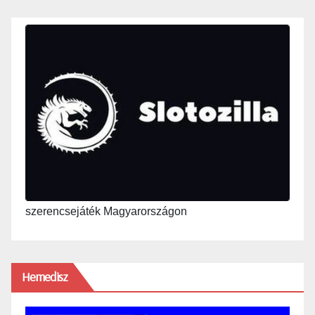
szerencsejáték Magyarországon
Hemedisz