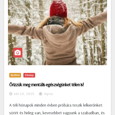
Belföld
Címlap
Őrizzük meg mentális egészségünket télen is!
okt 24, 2025
Agria
A téli hónapok minden évben próbára teszik lelkierőnket:
sötét és hideg van, kevesebbet vagyunk a szabadban, és