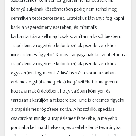
könnyű súlyának köszönhetően pedig nem terhel meg
semmilyen tetőszerkezetet. Esztétikus látványt fog kapni
bárki a végeredmény esetében, és minimális
karbantartásra kell majd csak számítani a későbbiekben.
Trapézlemez rögzítése különböző alapszerkezetekhez:
mire érdemes figyelni? Könnyű anyagának köszönhetően a
trapézlemez rögzítése különböző alapszerkezetekhez
egyszerűen fog menni. A kiválasztása során azonban
érdemes egyből a megfelelő kiegészítőket is megvenni
hozzá annak érdekében, hogy valóban könnyen és
tartósan sikerüljön a felszerelése. Erre is érdemes figyelni
a trapézlemez rögzítése során. A hozzá illő, speciális
csavarokat mindig a trapézlemez fenekébe, a mélyebb
pontjába kell majd helyezni, és széllel ellentétes irányba