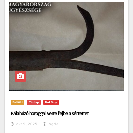
Belföld
Címlap
Kékfény
Bálahúzó horoggal verte fejbe a sértettet
okt 9, 2025
Agria