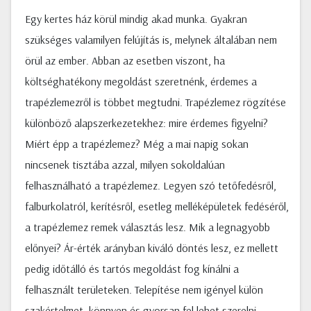
Egy kertes ház körül mindig akad munka. Gyakran
szükséges valamilyen felújítás is, melynek általában nem
örül az ember. Abban az esetben viszont, ha
költséghatékony megoldást szeretnénk, érdemes a
trapézlemezről is többet megtudni. Trapézlemez rögzítése
különböző alapszerkezetekhez: mire érdemes figyelni?
Miért épp a trapézlemez? Még a mai napig sokan
nincsenek tisztába azzal, milyen sokoldalúan
felhasználható a trapézlemez. Legyen szó tetőfedésről,
falburkolatról, kerítésről, esetleg melléképületek fedéséről,
a trapézlemez remek választás lesz. Mik a legnagyobb
előnyei? Ár-érték arányban kiváló döntés lesz, ez mellett
pedig időtálló és tartós megoldást fog kínálni a
felhasznált területeken. Telepítése nem igényel külön
szakértelmet, könnyen és gyorsan fel lehet szerelni,