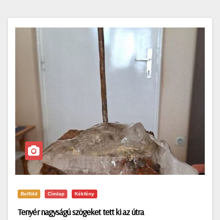
Belföld
Címlap
Kékfény
Tenyér nagyságú szögeket tett ki az útra