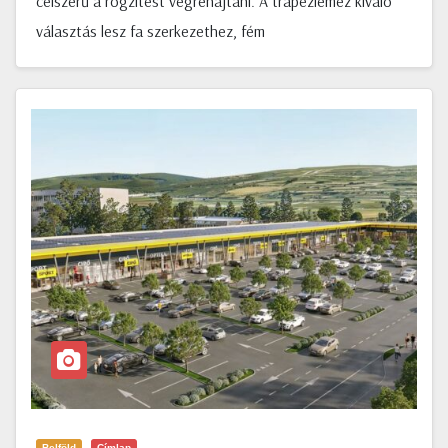
célszerű a rögzítést végrehajtani. A trapézlemez kiváló
választás lesz fa szerkezethez, fém
Belföld
Címlap