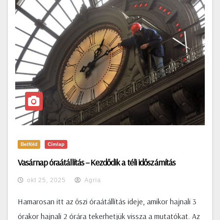
Belföld
Címlap
Vasárnap óraátállítás – Kezdődik a téli időszámítás
okt 25, 2025
Agria
Hamarosan itt az őszi óraátállítás ideje, amikor hajnali 3
órakor hajnali 2 órára tekerhetjük vissza a mutatókat. Az