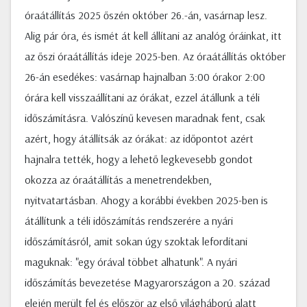
óraátállítás 2025 őszén október 26.-án, vasárnap lesz.
Alig pár óra, és ismét át kell állítani az analóg óráinkat, itt
az őszi óraátállítás ideje 2025-ben. Az óraátállítás október
26-án esedékes: vasárnap hajnalban 3:00 órakor 2:00
órára kell visszaállítani az órákat, ezzel átállunk a téli
időszámításra. Valószínű kevesen maradnak fent, csak
azért, hogy átállítsák az órákat: az időpontot azért
hajnalra tették, hogy a lehető legkevesebb gondot
okozza az óraátállítás a menetrendekben,
nyitvatartásban. Ahogy a korábbi években 2025-ben is
átállítunk a téli időszámítás rendszerére a nyári
időszámításról, amit sokan úgy szoktak lefordítani
maguknak: "egy órával többet alhatunk". A nyári
időszámítás bevezetése Magyarországon a 20. század
elején merült fel és először az első világháború alatt