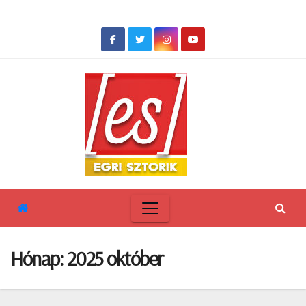
Skip
to
content
Hónap:
2025 október