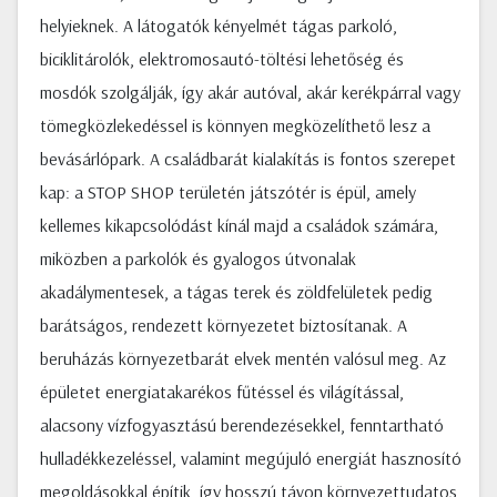
helyieknek. A látogatók kényelmét tágas parkoló,
biciklitárolók, elektromosautó-töltési lehetőség és
mosdók szolgálják, így akár autóval, akár kerékpárral vagy
tömegközlekedéssel is könnyen megközelíthető lesz a
bevásárlópark. A családbarát kialakítás is fontos szerepet
kap: a STOP SHOP területén játszótér is épül, amely
kellemes kikapcsolódást kínál majd a családok számára,
miközben a parkolók és gyalogos útvonalak
akadálymentesek, a tágas terek és zöldfelületek pedig
barátságos, rendezett környezetet biztosítanak. A
beruházás környezetbarát elvek mentén valósul meg. Az
épületet energiatakarékos fűtéssel és világítással,
alacsony vízfogyasztású berendezésekkel, fenntartható
hulladékkezeléssel, valamint megújuló energiát hasznosító
megoldásokkal építik, így hosszú távon környezettudatos