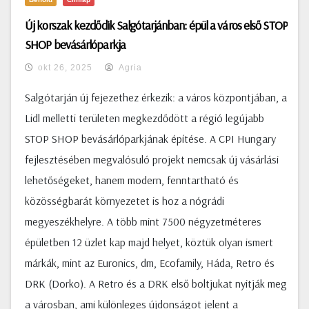
Új korszak kezdődik Salgótarjánban: épül a város első STOP
SHOP bevásárlóparkja
okt 26, 2025
Agria
Salgótarján új fejezethez érkezik: a város központjában, a
Lidl melletti területen megkezdődött a régió legújabb
STOP SHOP bevásárlóparkjának építése. A CPI Hungary
fejlesztésében megvalósuló projekt nemcsak új vásárlási
lehetőségeket, hanem modern, fenntartható és
közösségbarát környezetet is hoz a nógrádi
megyeszékhelyre. A több mint 7500 négyzetméteres
épületben 12 üzlet kap majd helyet, köztük olyan ismert
márkák, mint az Euronics, dm, Ecofamily, Háda, Retro és
DRK (Dorko). A Retro és a DRK első boltjukat nyitják meg
a városban, ami különleges újdonságot jelent a