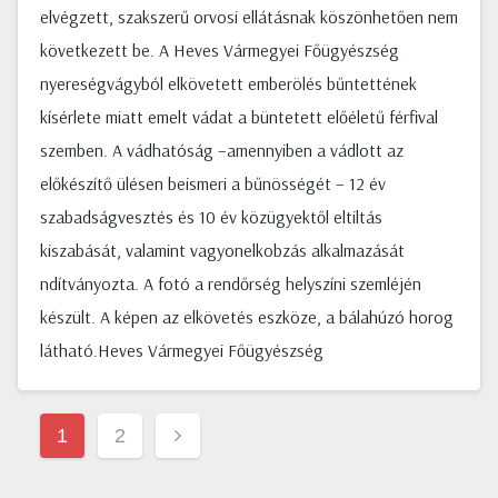
elvégzett, szakszerű orvosi ellátásnak köszönhetően nem
következett be. A Heves Vármegyei Főügyészség
nyereségvágyból elkövetett emberölés bűntettének
kísérlete miatt emelt vádat a büntetett előéletű férfival
szemben. A vádhatóság –amennyiben a vádlott az
előkészítő ülésen beismeri a bűnösségét – 12 év
szabadságvesztés és 10 év közügyektől eltiltás
kiszabását, valamint vagyonelkobzás alkalmazását
ndítványozta. A fotó a rendőrség helyszíni szemléjén
készült. A képen az elkövetés eszköze, a bálahúzó horog
látható.Heves Vármegyei Főügyészség
Bejegyzések
1
2
lapozása