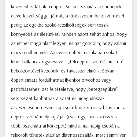
kevesebbet látjuk a napot. Sokunk számára az ünnepek
eleve feszültséggel járnak, a fűtésszezon beköszöntével
pedig az egekbe szökő rezsiköltségek sem teszik
könnyebbé az életünket. Minden adott tehát ahhoz, hogy
az ember maga alatt legyen, és azt gondolja, hogy valami
nincs rendben vele. Az évnek ebben a szakában sokat
lehet hallani az úgynevezett „téli depresszióról”, ami a tél
beköszöntével kezdődik, és tavasszal elmúlik. Sokan
éppen emiatt fordulhatnak ilyenkor orvoshoz vagy
pszichiáterhez, azt feltételezve, hogy „betegségükre”
segítséget kaphatnak a sötét és hideg időszak
átvészelésében. Ezzel kapcsolatban két rossz hír is van: a
depresszió bármely fajtáját (csak úgy, mint az összes
többi pszichiátriai kórképet) mind a mai napig csupán a
felsorolt tünetek alapján diagnosztizálják, mert semmilyen