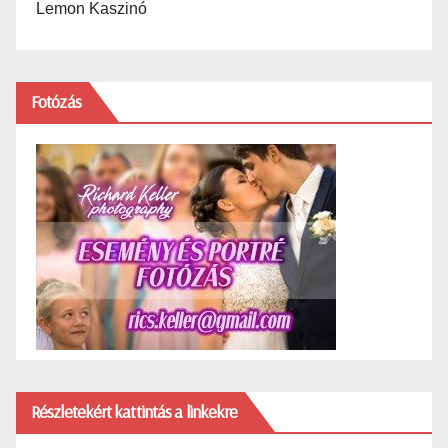
Lemon Kaszinó
Fotózás
Részletekért kattintás a linkekre