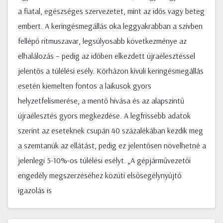
a fiatal, egészséges szervezetet, mint az idős vagy beteg
embert. A keringésmegállás oka leggyakrabban a szívben
fellépő ritmuszavar, legsúlyosabb következménye az
elhalálozás – pedig az időben elkezdett újraélesztéssel
jelentős a túlélési esély. Kórházon kívüli keringésmegállás
esetén kiemelten fontos a laikusok gyors
helyzetfelismerése, a mentő hívása és az alapszintű
újraélesztés gyors megkezdése. A legfrissebb adatok
szerint az eseteknek csupán 40 százalékában kezdik meg
a szemtanúk az ellátást, pedig ez jelentősen növelhetné a
jelenlegi 5-10%-os túlélési esélyt. „A gépjárművezetői
engedély megszerzéséhez közúti elsősegélynyújtó
igazolás is