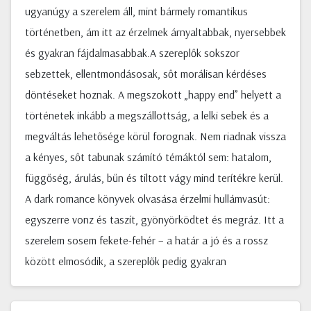
ugyanúgy a szerelem áll, mint bármely romantikus
történetben, ám itt az érzelmek árnyaltabbak, nyersebbek
és gyakran fájdalmasabbak.A szereplők sokszor
sebzettek, ellentmondásosak, sőt morálisan kérdéses
döntéseket hoznak. A megszokott „happy end” helyett a
történetek inkább a megszállottság, a lelki sebek és a
megváltás lehetősége körül forognak. Nem riadnak vissza
a kényes, sőt tabunak számító témáktól sem: hatalom,
függőség, árulás, bűn és tiltott vágy mind terítékre kerül.
A dark romance könyvek olvasása érzelmi hullámvasút:
egyszerre vonz és taszít, gyönyörködtet és megráz. Itt a
szerelem sosem fekete-fehér – a határ a jó és a rossz
között elmosódik, a szereplők pedig gyakran