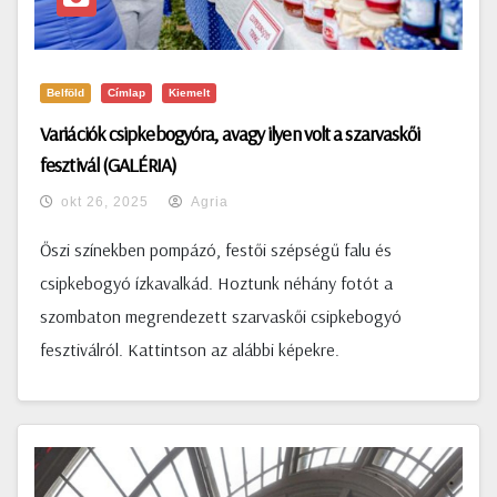
Belföld
Címlap
Kiemelt
Variációk csipkebogyóra, avagy ilyen volt a szarvaskői
fesztivál (GALÉRIA)
okt 26, 2025
Agria
Őszi színekben pompázó, festői szépségű falu és
csipkebogyó ízkavalkád. Hoztunk néhány fotót a
szombaton megrendezett szarvaskői csipkebogyó
fesztiválról. Kattintson az alábbi képekre.