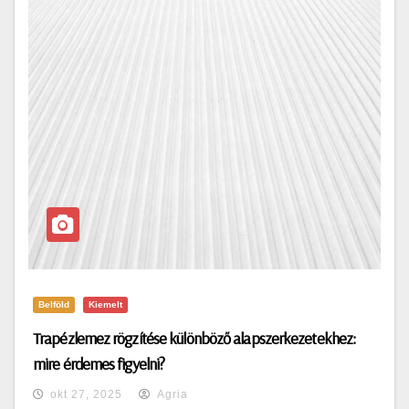
Belföld
Kiemelt
Trapézlemez rögzítése különböző alapszerkezetekhez:
mire érdemes figyelni?
okt 27, 2025
Agria