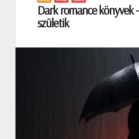
Dark romance könyvek –
születik