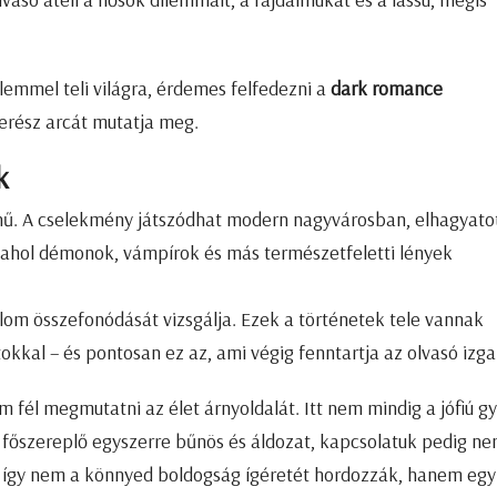
elemmel teli világra, érdemes felfedezni a
dark romance
merész arcát mutatja meg.
k
ínű. A cselekmény játszódhat modern nagyvárosban, elhagyato
 ahol démonok, vámpírok és más természetfeletti lények
lom összefonódását vizsgálja. Ezek a történetek tele vannak
atokkal – és pontosan ez az, ami végig fenntartja az olvasó izg
 fél megmutatni az élet árnyoldalát. Itt nem mindig a jófiú gy
ét főszereplő egyszerre bűnös és áldozat, kapcsolatuk pedig n
így nem a könnyed boldogság ígéretét hordozzák, hanem egy