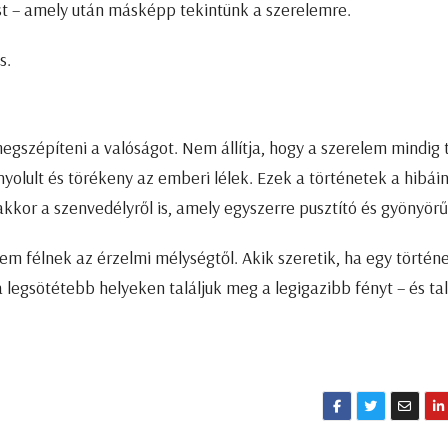
ást – amely után másképp tekintünk a szerelemre.
s.
gszépíteni a valóságot. Nem állítja, hogy a szerelem mindig t
olult és törékeny az emberi lélek. Ezek a történetek a hibáin
kkor a szenvedélyről is, amely egyszerre pusztító és gyönyörű
m félnek az érzelmi mélységtől. Akik szeretik, ha egy történ
legsötétebb helyeken találjuk meg a legigazibb fényt – és ta