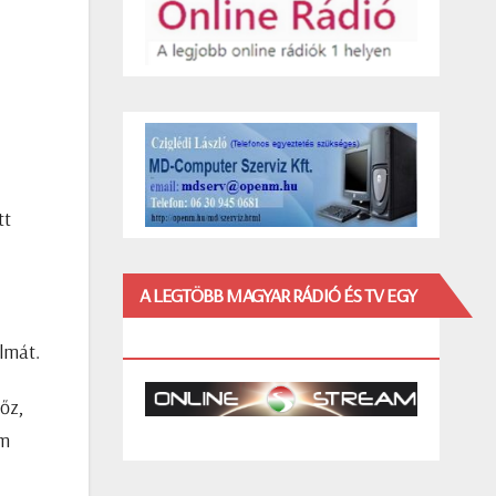
tt
A LEGTÖBB MAGYAR RÁDIÓ ÉS TV EGY
HELYEN!
almát.
őz,
em