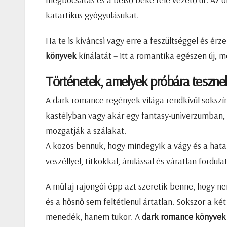
katartikus gyógyulásukat.
Ha te is kíváncsi vagy erre a feszültséggel és érz
könyvek
kínálatát – itt a romantika egészen új, 
Történetek, amelyek próbára teszne
A dark romance regények világa rendkívül soksz
kastélyban vagy akár egy fantasy-univerzumban,
mozgatják a szálakat.
A közös bennük, hogy mindegyik a vágy és a hata
veszéllyel, titkokkal, árulással és váratlan fordul
A műfaj rajongói épp azt szeretik benne, hogy nem
és a hősnő sem feltétlenül ártatlan. Sokszor a k
menedék, hanem tükör. A
dark romance könyvek