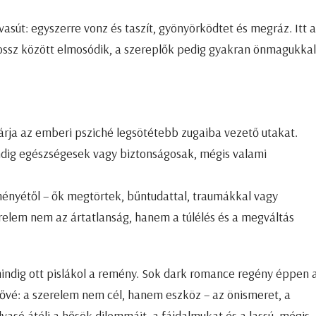
asút: egyszerre vonz és taszít, gyönyörködtet és megráz. Itt a
rossz között elmosódik, a szereplők pedig gyakran önmagukkal
árja az emberi psziché legsötétebb zugaiba vezető utakat.
dig egészségesek vagy biztonságosak, mégis valami
.
ményétől – ők megtörtek, bűntudattal, traumákkal vagy
relem nem az ártatlanság, hanem a túlélés és a megváltás
indig ott pislákol a remény. Sok dark romance regény éppen a
rővé: a szerelem nem cél, hanem eszköz – az önismeret, a
vasó átéli a hősök dilemmáit, a fájdalmukat és a lassú, mégis