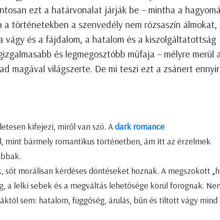
ntosan ezt a határvonalat járják be – mintha a hagyom
n a történetekben a szenvedély nem rózsaszín álmokat,
vágy és a fájdalom, a hatalom és a kiszolgáltatottság
egizgalmasabb és legmegosztóbb műfaja – mélyre merül 
gad magával világszerte. De mi teszi ezt a zsánert ennyi
letesen kifejezi, miről van szó. A
dark romance
, mint bármely romantikus történetben, ám itt az érzelmek
abbak.
k, sőt morálisan kérdéses döntéseket hoznak. A megszokott „
g, a lelki sebek és a megváltás lehetősége körül forognak. Ne
któl sem: hatalom, függőség, árulás, bűn és tiltott vágy mind