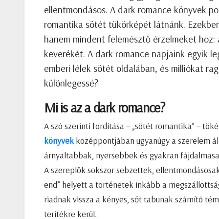
ellentmondásos. A dark romance könyvek po
romantika sötét tükörképét látnánk. Ezekbe
hanem mindent felemésztő érzelmeket hoz: a 
keverékét. A dark romance napjaink egyik l
emberi lélek sötét oldalában, és milliókat ra
különlegessé?
Mi is az a dark romance?
A szó szerinti fordítása – „sötét romantika” – töké
könyvek
középpontjában ugyanúgy a szerelem áll
árnyaltabbak, nyersebbek és gyakran fájdalmas
A szereplők sokszor sebzettek, ellentmondásosa
end” helyett a történetek inkább a megszállottsá
riadnak vissza a kényes, sőt tabunak számító témá
terítékre kerül.