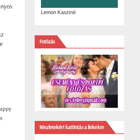
ányos
Lemon Kaszinó
az
Fotózás
re
happy
m
Részletekért kattintás a linkekre