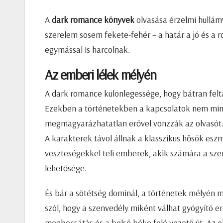
A
dark romance könyvek
olvasása érzelmi hullámv
szerelem sosem fekete-fehér – a határ a jó és a 
egymással is harcolnak.
Az emberi lélek mélyén
A dark romance különlegessége, hogy bátran felt
Ezekben a történetekben a kapcsolatok nem min
megmagyarázhatatlan erővel vonzzák az olvasót
A karakterek távol állnak a klasszikus hősök esz
veszteségekkel teli emberek, akik számára a sze
lehetősége.
És bár a sötétség dominál, a történetek mélyén m
szól, hogy a szenvedély miként válhat gyógyító e
megbocsátás és a belső béke felé vezető út. Az ol