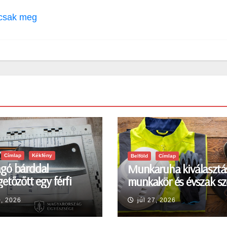
 csak meg
Címlap
Kékfény
Belföld
Címlap
gó bárddal
Munkaruha kiválasztá
etőzőtt egy férfi
munkakör és évszak sz
en
0, 2026
júl 27, 2026