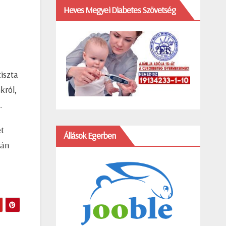
Heves Megyei Diabetes Szövetség
iszta
król,
.
et
Állások Egerben
lán