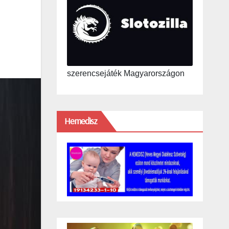
szerencsejáték Magyarországon
Hemedisz