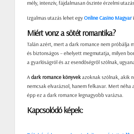
mély, intenzív, fájdalmasan őszinte érzelmi utaz
Izgalmas utazás lehet egy
Online Casino Magyar
i
Miért vonz a sötét romantika?
Talán azért, mert a dark romance nem próbálja me
és biztonságos – ehelyett megmutatja, milyen bony
a gyarlóságról és az esendőségről szólnak, ugyana
A
dark romance könyvek
azoknak szólnak, akik ne
nemcsak elvarázsol, hanem felkavar. Mert néha a 
épp ez a dark romance legnagyobb varázsa.
Kapcsolódó képek: