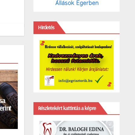
Hirdetés
sa
erint
Részletekért kattintás a képre