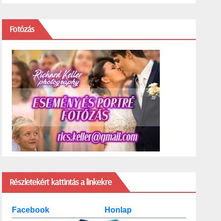
Fotózás
Részletekért kattintás a linkekre
Facebook
Honlap