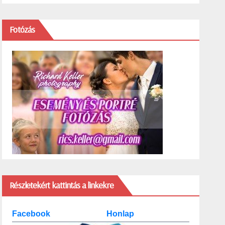
Fotózás
Részletekért kattintás a linkekre
Facebook
Honlap