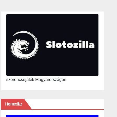
szerencsejáték Magyarországon
Hemedisz