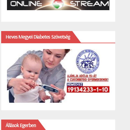
Heves Megyei Diabetes Szövetség
Állások Egerben