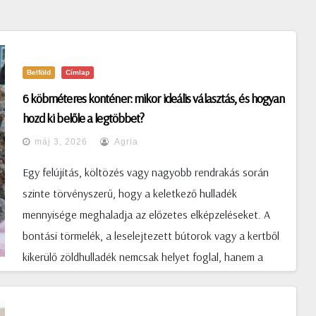
Belföld
Címlap
6 köbméteres konténer: mikor ideális választás, és hogyan
hozd ki belőle a legtöbbet?
máj 3, 2026
Agria
Egy felújítás, költözés vagy nagyobb rendrakás során
szinte törvényszerű, hogy a keletkező hulladék
mennyisége meghaladja az előzetes elképzeléseket. A
bontási törmelék, a leselejtezett bútorok vagy a kertből
kikerülő zöldhulladék nemcsak helyet foglal, hanem a
munkafolyamatot is könnyen lelassítja. Ilyen
helyzetekben válik igazán értékessé egy jól