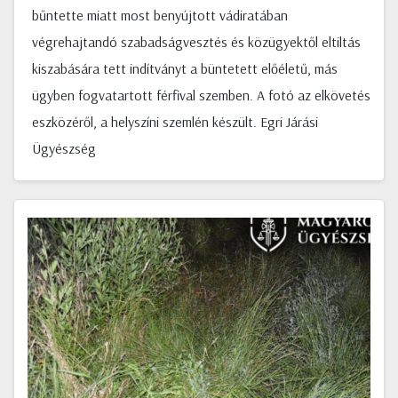
bűntette miatt most benyújtott vádiratában
végrehajtandó szabadságvesztés és közügyektől eltiltás
kiszabására tett indítványt a büntetett előéletű, más
ügyben fogvatartott férfival szemben. A fotó az elkövetés
eszközéről, a helyszíni szemlén készült. Egri Járási
Ügyészség