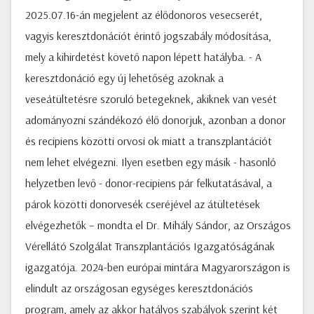
2025.07.16-án megjelent az élődonoros vesecserét,
vagyis keresztdonációt érintő jogszabály módosítása,
mely a kihirdetést követő napon lépett hatályba. - A
keresztdonáció egy új lehetőség azoknak a
veseátültetésre szoruló betegeknek, akiknek van vesét
adományozni szándékozó élő donorjuk, azonban a donor
és recipiens közötti orvosi ok miatt a transzplantációt
nem lehet elvégezni. Ilyen esetben egy másik - hasonló
helyzetben levő - donor-recipiens pár felkutatásával, a
párok közötti donorvesék cseréjével az átültetések
elvégezhetők – mondta el Dr. Mihály Sándor, az Országos
Vérellátó Szolgálat Transzplantációs Igazgatóságának
igazgatója. 2024-ben európai mintára Magyarországon is
elindult az országosan egységes keresztdonációs
program, amely az akkor hatályos szabályok szerint két