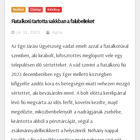
Belföld
Címlap
Kékfény
Fiatalkorú tartotta sakkban a falubelieket
júl 31, 2025
Agria
Az Egri Járási Ügyészség vádat emelt azzal a fiatalkorúval
szemben, aki kirabolt, kifosztottés meglopott vele egy
településen élő sértetteket. A vád szerint a fiatalkorú fiú
2023 decemberében egy Eger melletti községben
kifigyelte azidős kora és betegségei miatt nehezen mozgó
sértettet, aki bevásárolni ment. A bolt előtta kerékpárral
lévő fiú megvárta az idős férfit, követni kezdte, majd
megelőzte, miközbenbelenyúlt a nadrágjának zsebébe,
kirántotta abból a pénztárcáját, végül a
zsákmánnyalelbiciklizett a helyszínről. Néhány nappal
később a fiú a korábbi sérülése miatt nehezen járó nőt