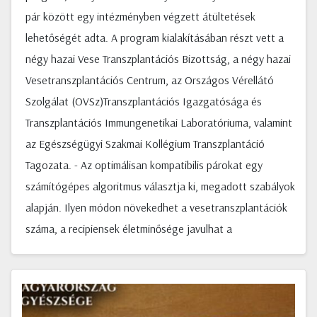
pár között egy intézményben végzett átültetések
lehetőségét adta. A program kialakításában részt vett a
négy hazai Vese Transzplantációs Bizottság, a négy hazai
Vesetranszplantációs Centrum, az Országos Vérellátó
Szolgálat (OVSz)Transzplantációs Igazgatósága és
Transzplantációs Immungenetikai Laboratóriuma, valamint
az Egészségügyi Szakmai Kollégium Transzplantáció
Tagozata. - Az optimálisan kompatibilis párokat egy
számítógépes algoritmus választja ki, megadott szabályok
alapján. Ilyen módon növekedhet a vesetranszplantációk
száma, a recipiensek életminősége javulhat a