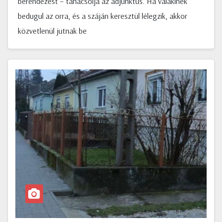
berendezést – tanácsolja az adjunktus. Ha valakinek
bedugul az orra, és a száján keresztül lélegzik, akkor
közvetlenül jutnak be