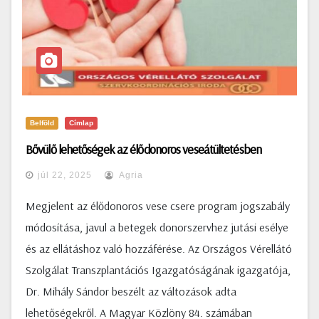
Belföld
Címlap
Bővülő lehetőségek az élődonoros veseátültetésben
júl 22, 2025
Agria
Megjelent az élődonoros vese csere program jogszabály
módosítása, javul a betegek donorszervhez jutási esélye
és az ellátáshoz való hozzáférése. Az Országos Vérellátó
Szolgálat Transzplantációs Igazgatóságának igazgatója,
Dr. Mihály Sándor beszélt az változások adta
lehetőségekről. A Magyar Közlöny 84. számában