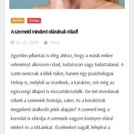
Belföld
Címlap
A szemeid mindent elárulnak rólad!
júl 15, 2025
Agria
Egyetlen pillantás is elég ahhoz, hogy a másik ember
véleményt alkosson rólad, tudatosan vagy tudattalanul. A
szem nemcsak a lélek tükre, hanem egy pszichológiai
térkép is, melyből az érzelmek, a karakter, sőt még az
egészségi állapot is visszatükröződik. De mit mondanak
rólunk a szemeink formája, színe, és a körülöttük
megjelenő árulkodó jelek alapján? A szemed még a
korodat is elárulja A szemünk nagyon könnyen elárul
minket és a titkainkat. Érzelmeket sugall, leleplezi a