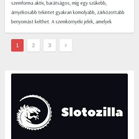
szemforma aktív, barátságos, míg egy szűkebb,
árnyékosabb tekintet gyakran komolyabb, zárkózottabb
benyomást kelthet. A szemkörnyéki jelek, amelyek
Bejegyzések
1
2
3
lapozása