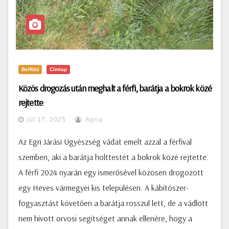
Belföld
Címlap
Közös drogozás után meghalt a férfi, barátja a bokrok közé
rejtette
júl 17, 2025
Agria
Az Egri Járási Ügyészség vádat emelt azzal a férfival
szemben, aki a barátja holttestét a bokrok közé rejtette.
A férfi 2024 nyarán egy ismerősével közösen drogozott
egy Heves vármegyei kis településen. A kábítószer-
fogyasztást követően a barátja rosszul lett, de a vádlott
nem hívott orvosi segítséget annak ellenére, hogy a