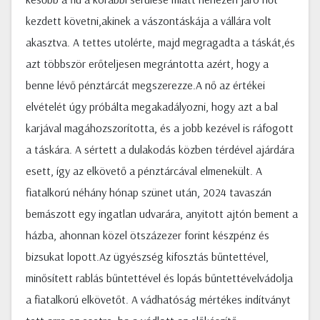
kezdett követni,akinek a vászontáskája a vállára volt
akasztva. A tettes utolérte, majd megragadta a táskát,és
azt többször erőteljesen megrántotta azért, hogy a
benne lévő pénztárcát megszerezze.A nő az értékei
elvételét úgy próbálta megakadályozni, hogy azt a bal
karjával magáhozszorította, és a jobb kezével is ráfogott
a táskára. A sértett a dulakodás közben térdével ajárdára
esett, így az elkövető a pénztárcával elmenekült. A
fiatalkorú néhány hónap szünet után, 2024 tavaszán
bemászott egy ingatlan udvarára, anyitott ajtón bement a
házba, ahonnan közel ötszázezer forint készpénz és
bizsukat lopott.Az ügyészség kifosztás bűntettével,
minősített rablás bűntettével és lopás bűntettévelvádolja
a fiatalkorú elkövetőt. A vádhatóság mértékes indítványt