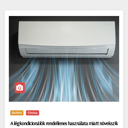
Belföld
Címlap
A légkondicionálók rendellenes használata miatt növekszik