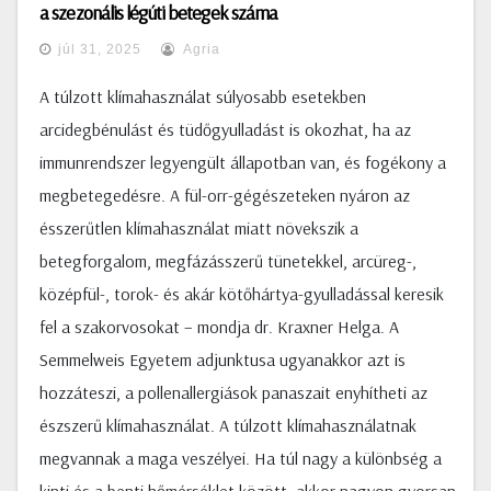
a szezonális légúti betegek száma
júl 31, 2025
Agria
A túlzott klímahasználat súlyosabb esetekben
arcidegbénulást és tüdőgyulladást is okozhat, ha az
immunrendszer legyengült állapotban van, és fogékony a
megbetegedésre. A fül-orr-gégészeteken nyáron az
ésszerűtlen klímahasználat miatt növekszik a
betegforgalom, megfázásszerű tünetekkel, arcüreg-,
középfül-, torok- és akár kötőhártya-gyulladással keresik
fel a szakorvosokat – mondja dr. Kraxner Helga. A
Semmelweis Egyetem adjunktusa ugyanakkor azt is
hozzáteszi, a pollenallergiások panaszait enyhítheti az
észszerű klímahasználat. A túlzott klímahasználatnak
megvannak a maga veszélyei. Ha túl nagy a különbség a