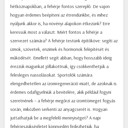
hétköznapokban, a fehérje fontos szereplő. De vajon
hogyan érdemes beépíteni az étrendünkbe, és mihez
nyúljunk akkor is, ha növényi alapokon étkezünk? Erre
keressük most a választ. Miért fontos a fehérje a
szervezet számára? A fehérje testünk építőköve: segíti az
izmok, szövetek, enzimek és hormonok felépítését és
működését. Emellett segít abban, hogy hosszabb ideig
érezzük magunkat jóllakottnak, így csökkenthetjük a
felesleges nassolásokat. Sportolók számára
elengedhetetlen az izomregeneráció miatt, de azoknak is
érdemes odafigyelniük a bevitelére, akik például fogyni
szeretnének – a fehérje megőrzi az izomtömeget fogyás
során, miközben serkenti az anyagcserét is. Hogyan
juttathatjuk be a megfelelő mennyiséget? A napi
fehérjeszükségletet könnyedén fedezhetjük, ha