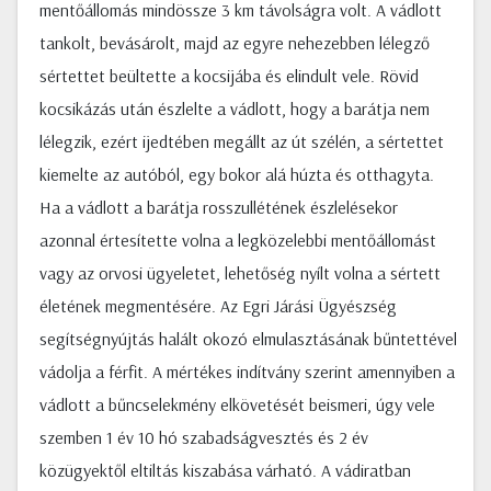
mentőállomás mindössze 3 km távolságra volt. A vádlott
tankolt, bevásárolt, majd az egyre nehezebben lélegző
sértettet beültette a kocsijába és elindult vele. Rövid
kocsikázás után észlelte a vádlott, hogy a barátja nem
lélegzik, ezért ijedtében megállt az út szélén, a sértettet
kiemelte az autóból, egy bokor alá húzta és otthagyta.
Ha a vádlott a barátja rosszullétének észlelésekor
azonnal értesítette volna a legközelebbi mentőállomást
vagy az orvosi ügyeletet, lehetőség nyílt volna a sértett
életének megmentésére. Az Egri Járási Ügyészség
segítségnyújtás halált okozó elmulasztásának bűntettével
vádolja a férfit. A mértékes indítvány szerint amennyiben a
vádlott a bűncselekmény elkövetését beismeri, úgy vele
szemben 1 év 10 hó szabadságvesztés és 2 év
közügyektől eltiltás kiszabása várható. A vádiratban