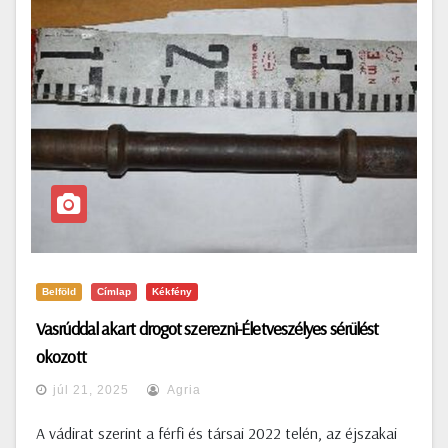
Belföld
Címlap
Kékfény
Vasrúddal akart drogot szerezni-Életveszélyes sérülést
okozott
júl 21, 2025
Agria
A vádirat szerint a férfi és társai 2022 telén, az éjszakai