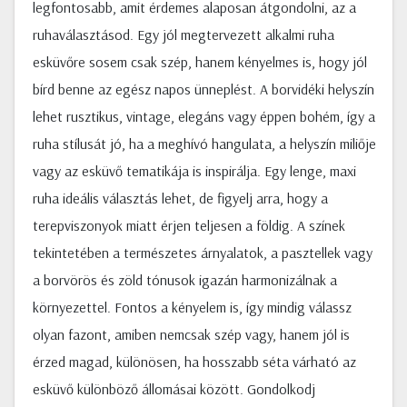
legfontosabb, amit érdemes alaposan átgondolni, az a
ruhaválasztásod. Egy jól megtervezett alkalmi ruha
esküvőre sosem csak szép, hanem kényelmes is, hogy jól
bírd benne az egész napos ünneplést. A borvidéki helyszín
lehet rusztikus, vintage, elegáns vagy éppen bohém, így a
ruha stílusát jó, ha a meghívó hangulata, a helyszín miliője
vagy az esküvő tematikája is inspirálja. Egy lenge, maxi
ruha ideális választás lehet, de figyelj arra, hogy a
terepviszonyok miatt érjen teljesen a földig. A színek
tekintetében a természetes árnyalatok, a pasztellek vagy
a borvörös és zöld tónusok igazán harmonizálnak a
környezettel. Fontos a kényelem is, így mindig válassz
olyan fazont, amiben nemcsak szép vagy, hanem jól is
érzed magad, különösen, ha hosszabb séta várható az
esküvő különböző állomásai között. Gondolkodj