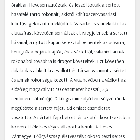
órákban Hevesen autóztak, és leszólították a sértett
hazafelé tartó rokonait, akiktől kábítószer-vásárlási
lehetőségek iránt érdeklődtek. Vásárlási szándékuktól az
elutasítást követően sem álltak el. Megjelentek a sértett
házánál, a nyitott kapun keresztül bementek az udvarra,
berúgták a bejárati ajtót, és a sértettől, valamint annak
rokonaitól továbbra is drogot követeltek. Ezt követően
dulakodás alakult ki a vádlott és társai, valamint a sértett
és annak rokonsága között. A vita hevében a vádlott az
előzőleg magával vitt 40 centiméter hosszú, 2,5
centiméter átmérőjű, 2 kilogramm súlyú fém súlyzó rúddal
megütötte a sértett fejét, aki emiatt eszméletét
vesztette. A sértett feje betört, és az ütés következtében
közvetett életveszélyes állapotba került. A Heves
Vármegyei Főügyészség életveszélyt okozó testi sértés