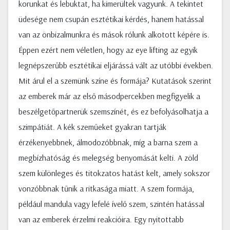
korunkat és lebuktat, ha kimerültek vagyunk. A tekintet
üdesége nem csupán esztétikai kérdés, hanem hatással
van az önbizalmunkra és mások rólunk alkotott képére is.
Éppen ezért nem véletlen, hogy az eye lifting az egyik
legnépszerűbb esztétikai eljárássá vált az utóbbi években.
Mit árul el a szemünk színe és formája? Kutatások szerint
az emberek már az első másodpercekben megfigyelik a
beszélgetőpartnerük szemszínét, és ez befolyásolhatja a
szimpátiát. A kék szeműeket gyakran tartják
érzékenyebbnek, álmodozóbbnak, míg a barna szem a
megbízhatóság és melegség benyomását kelti. A zöld
szem különleges és titokzatos hatást kelt, amely sokszor
vonzóbbnak tűnik a ritkasága miatt. A szem formája,
például mandula vagy lefelé ívelő szem, szintén hatással
van az emberek érzelmi reakcióira. Egy nyitottabb