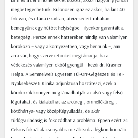
kinti és a benti hőmérséklet között, akkor nagyon gyorsan
megbetegedhetünk. Különösen igaz ez akkor, ha kint 40
fok van, és utána izzadtan, átvizesedett ruhában
bemegyünk egy hűtött helyiségbe – ilyenkor garantált a
betegség. Persze ennek hátterében mindig van valamilyen
kórokozó – vagy a környezetben, vagy bennünk –, ami
arra vár, hogy szervezetünket megtámadja, ha a
védekezés valamilyen okból gyengül – kezdi dr. Kraxner
Helga. A Semmelweis Egyetem Fül-Orr-Gégészeti és Fej-
Nyaksebészeti Klinika adjunktusa hozzáteszi, ezek a
kórokozók könnyen megtámadhatják az alsó vagy felső
légutakat, és kialakulhat az arcüreg-, orrmelléküreg-,
kötőhártya- vagy középfülgyulladás, de akár
tüdőgyulladásig is fokozódhat a probléma. Éppen ezért 24
Celsius foknál alacsonyabbra ne állítsuk a légkondicionáló