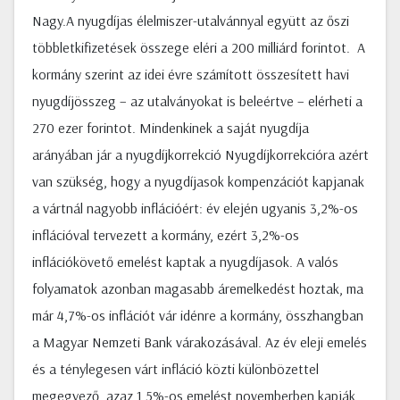
Nagy.A nyugdíjas élelmiszer-utalvánnyal együtt az őszi
többletkifizetések összege eléri a 200 milliárd forintot. A
kormány szerint az idei évre számított összesített havi
nyugdíjösszeg – az utalványokat is beleértve – elérheti a
270 ezer forintot. Mindenkinek a saját nyugdíja
arányában jár a nyugdíjkorrekció Nyugdíjkorrekcióra azért
van szükség, hogy a nyugdíjasok kompenzációt kapjanak
a vártnál nagyobb inflációért: év elején ugyanis 3,2%-os
inflációval tervezett a kormány, ezért 3,2%-os
inflációkövető emelést kaptak a nyugdíjasok. A valós
folyamatok azonban magasabb áremelkedést hoztak, ma
már 4,7%-os inflációt vár idénre a kormány, összhangban
a Magyar Nemzeti Bank várakozásával. Az év eleji emelés
és a ténylegesen várt infláció közti különbözettel
megegyező, azaz 1,5%-os emelést novemberben kapják