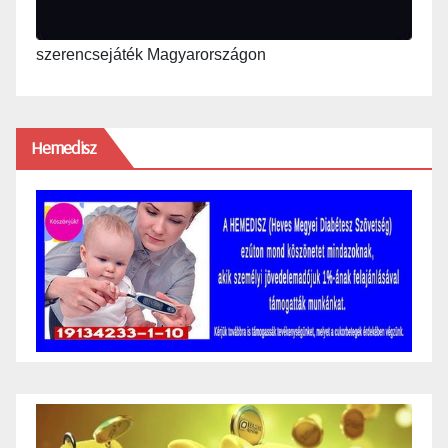
szerencsejáték Magyarországon
Hemedisz