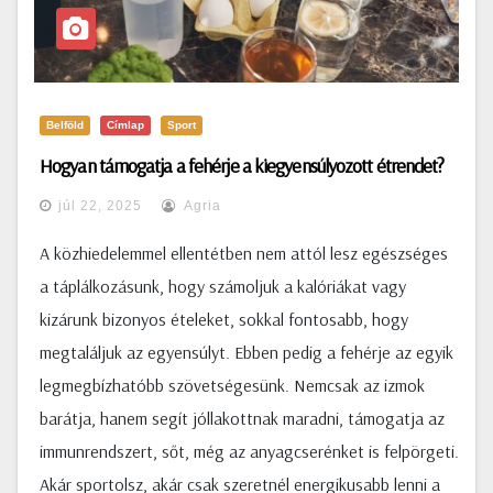
Belföld
Címlap
Sport
Hogyan támogatja a fehérje a kiegyensúlyozott étrendet?
júl 22, 2025
Agria
A közhiedelemmel ellentétben nem attól lesz egészséges
a táplálkozásunk, hogy számoljuk a kalóriákat vagy
kizárunk bizonyos ételeket, sokkal fontosabb, hogy
megtaláljuk az egyensúlyt. Ebben pedig a fehérje az egyik
legmegbízhatóbb szövetségesünk. Nemcsak az izmok
barátja, hanem segít jóllakottnak maradni, támogatja az
immunrendszert, sőt, még az anyagcserénket is felpörgeti.
Akár sportolsz, akár csak szeretnél energikusabb lenni a