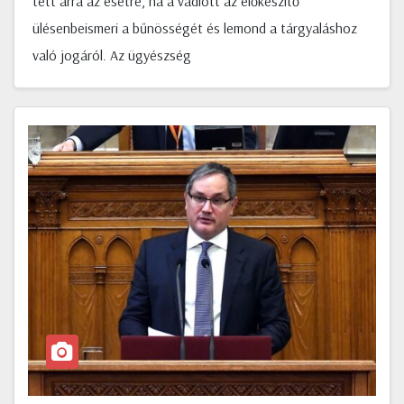
tett arra az esetre, ha a vádlott az előkészítő
ülésenbeismeri a bűnösségét és lemond a tárgyaláshoz
való jogáról. Az ügyészség