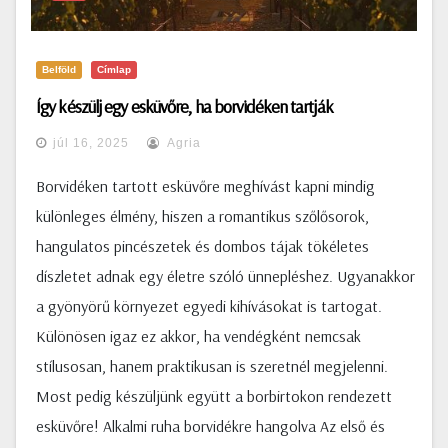
Belföld
Címlap
Így készülj egy esküvőre, ha borvidéken tartják
júl 16, 2025
Agria
Borvidéken tartott esküvőre meghívást kapni mindig
különleges élmény, hiszen a romantikus szőlősorok,
hangulatos pincészetek és dombos tájak tökéletes
díszletet adnak egy életre szóló ünnepléshez. Ugyanakkor
a gyönyörű környezet egyedi kihívásokat is tartogat.
Különösen igaz ez akkor, ha vendégként nemcsak
stílusosan, hanem praktikusan is szeretnél megjelenni.
Most pedig készüljünk együtt a borbirtokon rendezett
esküvőre! Alkalmi ruha borvidékre hangolva Az első és