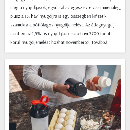
meg a nyugdíjasok, egyúttal az egész évre visszamenőleg,
plusz a 13. havi nyugdíjra is egy összegben kifizetik
számukra a pótlólagos nyugdíjemelést. Az átlagnyugdíj
szintjén az 1,5%-os nyugdíjkorrekció havi 3700 forint
körüli nyugdíjemelést hozhat novembertől, továbbá