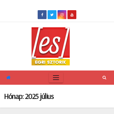
Skip
to
content
Hónap:
2025 július