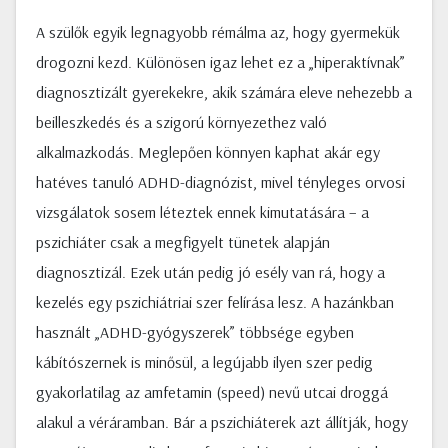
A szülők egyik legnagyobb rémálma az, hogy gyermekük
drogozni kezd. Különösen igaz lehet ez a „hiperaktívnak”
diagnosztizált gyerekekre, akik számára eleve nehezebb a
beilleszkedés és a szigorú környezethez való
alkalmazkodás. Meglepően könnyen kaphat akár egy
hatéves tanuló ADHD-diagnózist, mivel tényleges orvosi
vizsgálatok sosem léteztek ennek kimutatására – a
pszichiáter csak a megfigyelt tünetek alapján
diagnosztizál. Ezek után pedig jó esély van rá, hogy a
kezelés egy pszichiátriai szer felírása lesz. A hazánkban
használt „ADHD-gyógyszerek” többsége egyben
kábítószernek is minősül, a legújabb ilyen szer pedig
gyakorlatilag az amfetamin (speed) nevű utcai droggá
alakul a véráramban. Bár a pszichiáterek azt állítják, hogy