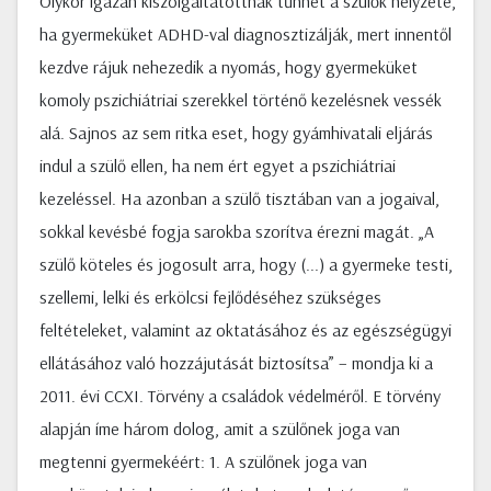
Olykor igazán kiszolgáltatottnak tűnhet a szülők helyzete,
ha gyermeküket ADHD-val diagnosztizálják, mert innentől
kezdve rájuk nehezedik a nyomás, hogy gyermeküket
komoly pszichiátriai szerekkel történő kezelésnek vessék
alá. Sajnos az sem ritka eset, hogy gyámhivatali eljárás
indul a szülő ellen, ha nem ért egyet a pszichiátriai
kezeléssel. Ha azonban a szülő tisztában van a jogaival,
sokkal kevésbé fogja sarokba szorítva érezni magát. „A
szülő köteles és jogosult arra, hogy (...) a gyermeke testi,
szellemi, lelki és erkölcsi fejlődéséhez szükséges
feltételeket, valamint az oktatásához és az egészségügyi
ellátásához való hozzájutását biztosítsa” – mondja ki a
2011. évi CCXI. Törvény a családok védelméről. E törvény
alapján íme három dolog, amit a szülőnek joga van
megtenni gyermekéért: 1. A szülőnek joga van