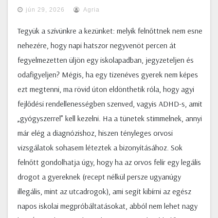
jún 29, 2026
Agria
Tegyük a szívünkre a kezünket: melyik felnőttnek nem esne
nehezére, hogy napi hatszor negyvenöt percen át
fegyelmezetten üljön egy iskolapadban, jegyzeteljen és
odafigyeljen? Mégis, ha egy tizenéves gyerek nem képes
ezt megtenni, ma rövid úton eldönthetik róla, hogy agyi
fejlődési rendellenességben szenved, vagyis ADHD-s, amit
„gyógyszerrel” kell kezelni. Ha a tünetek stimmelnek, annyi
már elég a diagnózishoz, hiszen tényleges orvosi
vizsgálatok sohasem léteztek a bizonyításához. Sok
felnőtt gondolhatja úgy, hogy ha az orvos felír egy legális
drogot a gyereknek (recept nélkül persze ugyanúgy
illegális, mint az utcadrogok), ami segít kibírni az egész
napos iskolai megpróbáltatásokat, abból nem lehet nagy