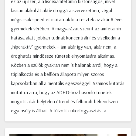
ez az új szer, a a lisdexamfetamin biztonságos, mivel
lassan alakul át aktív droggá a szervezetben, végül
mégiscsak speed-et mutatnak ki a tesztek az akár 6 éves
gyermekek vérében. A magyarázat szerint az amfetamin
hatása alatt jobban tudnak koncentrálni és viselkedni a
„hiperaktív” gyermekek – ám akár így van, akár nem, a
droghatás mindössze tünetek elnyomására alkalmas.
Közben a szülők gyakran nem is hallanak arról, hogy a
táplálkozás és a bélflóra állapota milyen szoros
kapcsolatban áll a mentális egészséggel. Számos kutatás
mutat rá arra, hogy az ADHD-hoz hasonló tünetek
mögött akár helytelen étrend és felborult bélrendszeri
egyensúly is állhat. A túlzott cukorfogyasztás, a