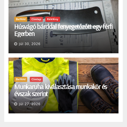
Belföld
Címlap
Kékfény
Húsvágó bárddal fenyegetőzőtt egy férfi
Egerben
júl 30, 2026
Belföld
Címlap
Munkaruha kiválasztása munkakör és
évszak szerint
júl 27, 2026