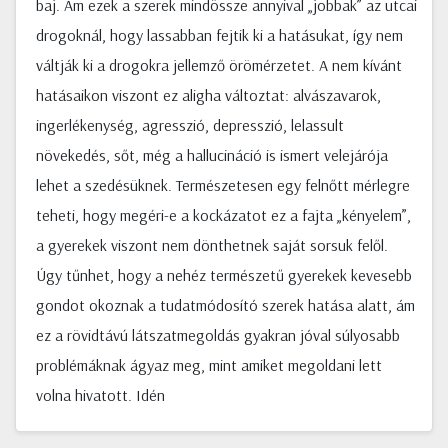
baj. Ám ezek a szerek mindössze annyival „jobbak” az utcai
drogoknál, hogy lassabban fejtik ki a hatásukat, így nem
váltják ki a drogokra jellemző örömérzetet. A nem kívánt
hatásaikon viszont ez aligha változtat: alvászavarok,
ingerlékenység, agresszió, depresszió, lelassult
növekedés, sőt, még a hallucináció is ismert velejárója
lehet a szedésüknek. Természetesen egy felnőtt mérlegre
teheti, hogy megéri-e a kockázatot ez a fajta „kényelem”,
a gyerekek viszont nem dönthetnek saját sorsuk felől.
Úgy tűnhet, hogy a nehéz természetű gyerekek kevesebb
gondot okoznak a tudatmódosító szerek hatása alatt, ám
ez a rövidtávú látszatmegoldás gyakran jóval súlyosabb
problémáknak ágyaz meg, mint amiket megoldani lett
volna hivatott. Idén