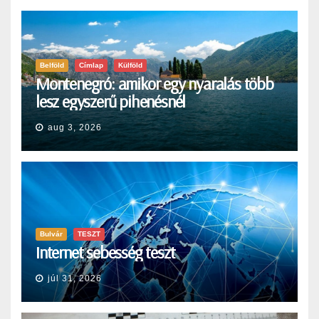
Belföld
Címlap
Külföld
Montenegró: amikor egy nyaralás több
lesz egyszerű pihenésnél
aug 3, 2026
Bulvár
TESZT
Internet sebesség teszt
júl 31, 2026