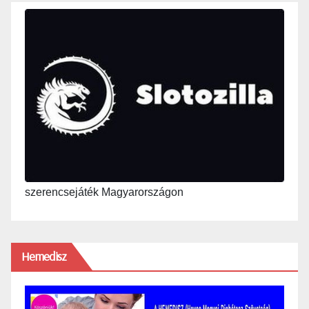
szerencsejáték Magyarországon
Hemedisz