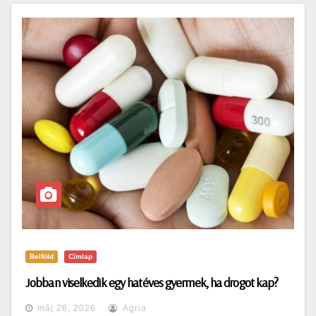
Belföld
Címlap
Jobban viselkedik egy hatéves gyermek, ha drogot kap?
máj 26, 2026
Agria