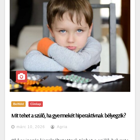
Belföld
Címlap
Mit tehet a szülő, ha gyermekét hiperaktívnak bélyegzik?
márc 10, 2026
Agria