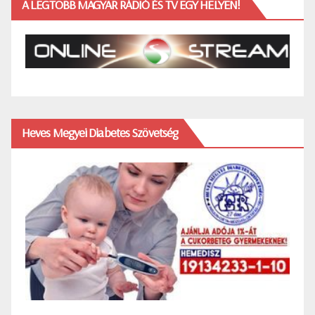
A LEGTÖBB MAGYAR RÁDIÓ ÉS TV EGY HELYEN!
Heves Megyei Diabetes Szövetség