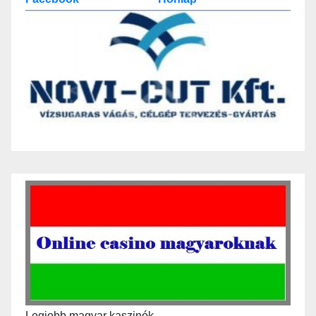
Legjobb magyar kaszinók