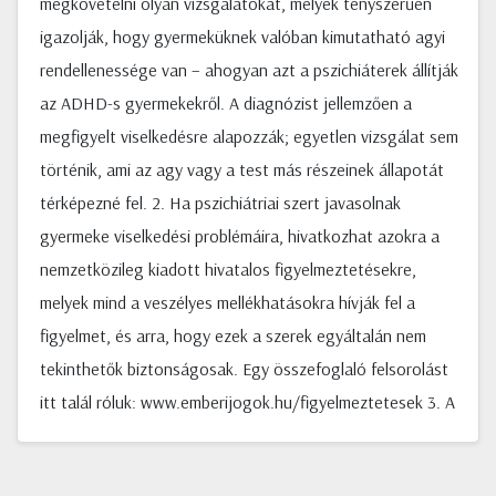
megkövetelni olyan vizsgálatokat, melyek tényszerűen
igazolják, hogy gyermeküknek valóban kimutatható agyi
rendellenessége van – ahogyan azt a pszichiáterek állítják
az ADHD-s gyermekekről. A diagnózist jellemzően a
megfigyelt viselkedésre alapozzák; egyetlen vizsgálat sem
történik, ami az agy vagy a test más részeinek állapotát
térképezné fel. 2. Ha pszichiátriai szert javasolnak
gyermeke viselkedési problémáira, hivatkozhat azokra a
nemzetközileg kiadott hivatalos figyelmeztetésekre,
melyek mind a veszélyes mellékhatásokra hívják fel a
figyelmet, és arra, hogy ezek a szerek egyáltalán nem
tekinthetők biztonságosak. Egy összefoglaló felsorolást
itt talál róluk: www.emberijogok.hu/figyelmeztetesek 3. A