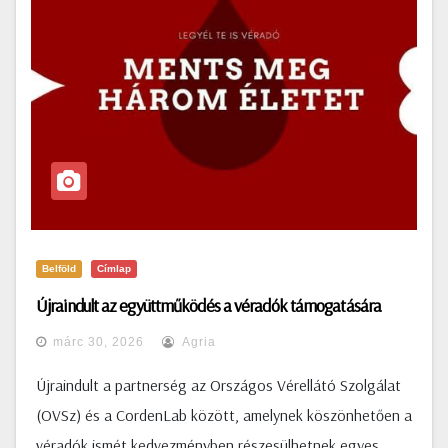
Belföld
Címlap
Újraindult az együttműködés a véradók támogatására
márc 30, 2026
Agria
Újraindult a partnerség az Országos Vérellátó Szolgálat
(OVSz) és a CordenLab között, amelynek köszönhetően a
véradók ismét kedvezményben részesülhetnek egyes