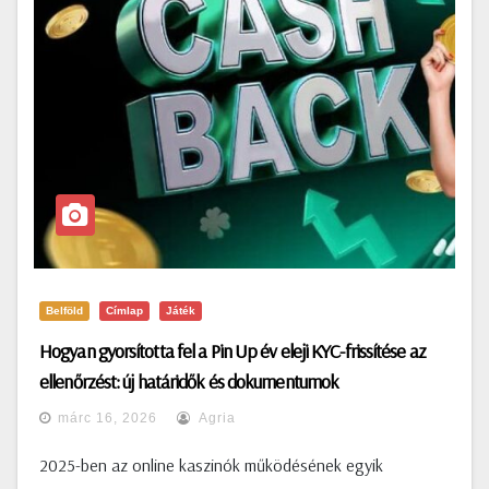
Belföld
Címlap
Játék
Hogyan gyorsította fel a Pin Up év eleji KYC-frissítése az
ellenőrzést: új határidők és dokumentumok
márc 16, 2026
Agria
2025-ben az online kaszinók működésének egyik