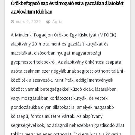
Örökbefogadó nap és támogató est a gazdátlan állatokért
az Akvárium Klubban
márc 6, 2026
Agria
A Mindenki Fogadjon Örökbe Egy Kiskutyát (MFÖEK)
alapítvány 2014 óta ment és gazdásít kutyákat és
macskákat, elsősorban nyugat-magyarországi
gyepmesteri telepekről. Az alapítvány önkéntesi csapata
azóta csaknem ezer négylábúnak segített otthont találni -
közölték a szervezők. Mint írták, eddigi mentvényeik
között vannak betegségekkel küzdő cicák, látásukban
vagy mozgásukban korlátozott kutyák, de vettek
gondozásukba olyan állatokat is, amelyek magasabb
költségű, fontos műtétre vártak. Az alapítvány
segítségével sok, az átlagnál nehezebben gazdisodó állat
találta meg végleges otthonát. "Aki egy kicsit is követi a