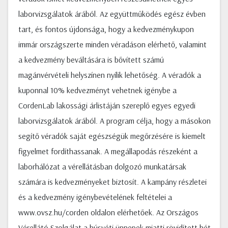
laborvizsgálatok árából. Az együttműködés egész évben
tart, és fontos újdonsága, hogy a kedvezménykupon
immár országszerte minden véradáson elérhető, valamint
a kedvezmény beváltására is bővített számú
magánvérvételi helyszínen nyílik lehetőség. A véradók a
kuponnal 10% kedvezményt vehetnek igénybe a
CordenLab lakossági árlistáján szereplő egyes egyedi
laborvizsgálatok árából. A program célja, hogy a másokon
segítő véradók saját egészségük megőrzésére is kiemelt
figyelmet fordíthassanak. A megállapodás részeként a
laborhálózat a vérellátásban dolgozó munkatársak
számára is kedvezményeket biztosít. A kampány részletei
és a kedvezmény igénybevételének feltételei a
www.ovsz.hu/corden oldalon elérhetőek. Az Országos
Vérellátó Szolgálat a húsvéti ünnepek miatti rövidített hét