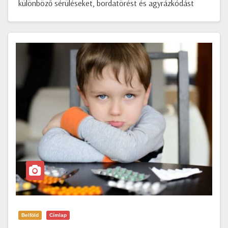
különböző sérüléseket, bordatörést és agyrázkódást
Belföld
Címlap