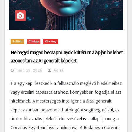
Belföld
Címlap
Kékfény
Ne hagyd magad becsapni: nyolc kritérium alapján be lehet
azonosítani az AI-generált képeket
márc 19, 2026
Agria
Ha egy kép illeszkedik a felhasználó meglévő hiedelmeihez
vagy érzelmi tapasztalataihoz, könnyebben fogadja el azt
hitelesnek. A mesterséges intelligencia által generált
képek azonban beazonosíthatók gépi segítség nélkül, az
árulkodó vizuális jelek értelmezésével is – állapítja meg a
Corvinus Egyetem friss tanulmánya. A Budapesti Corvinus