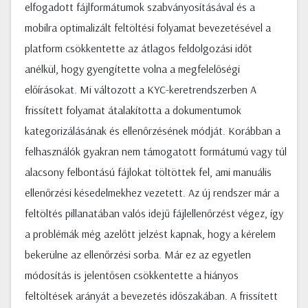
elfogadott fájlformátumok szabványosításával és a
mobilra optimalizált feltöltési folyamat bevezetésével a
platform csökkentette az átlagos feldolgozási időt
anélkül, hogy gyengítette volna a megfelelőségi
előírásokat. Mi változott a KYC-keretrendszerben A
frissített folyamat átalakította a dokumentumok
kategorizálásának és ellenőrzésének módját. Korábban a
felhasználók gyakran nem támogatott formátumú vagy túl
alacsony felbontású fájlokat töltöttek fel, ami manuális
ellenőrzési késedelmekhez vezetett. Az új rendszer már a
feltöltés pillanatában valós idejű fájlellenőrzést végez, így
a problémák még azelőtt jelzést kapnak, hogy a kérelem
bekerülne az ellenőrzési sorba. Már ez az egyetlen
módosítás is jelentősen csökkentette a hiányos
feltöltések arányát a bevezetés időszakában. A frissített