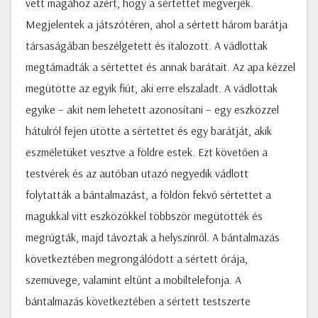
vett magához azért, hogy a sértettet megverjék.
Megjelentek a játszótéren, ahol a sértett három barátja
társaságában beszélgetett és italozott. A vádlottak
megtámadták a sértettet és annak barátait. Az apa kézzel
megütötte az egyik fiút, aki erre elszaladt. A vádlottak
egyike – akit nem lehetett azonosítani – egy eszközzel
hátulról fejen ütötte a sértettet és egy barátját, akik
eszméletüket vesztve a földre estek. Ezt követően a
testvérek és az autóban utazó negyedik vádlott
folytatták a bántalmazást, a földön fekvő sértettet a
magukkal vitt eszközökkel többször megütötték és
megrúgták, majd távoztak a helyszínről. A bántalmazás
következtében megrongálódott a sértett órája,
szemüvege, valamint eltűnt a mobiltelefonja. A
bántalmazás következtében a sértett testszerte