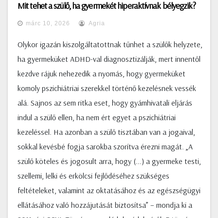
Mit tehet a szülő, ha gyermekét hiperaktívnak bélyegzik?
márc 10, 2026
Agria
Olykor igazán kiszolgáltatottnak tűnhet a szülők helyzete,
ha gyermeküket ADHD-val diagnosztizálják, mert innentől
kezdve rájuk nehezedik a nyomás, hogy gyermeküket
komoly pszichiátriai szerekkel történő kezelésnek vessék
alá. Sajnos az sem ritka eset, hogy gyámhivatali eljárás
indul a szülő ellen, ha nem ért egyet a pszichiátriai
kezeléssel. Ha azonban a szülő tisztában van a jogaival,
sokkal kevésbé fogja sarokba szorítva érezni magát. „A
szülő köteles és jogosult arra, hogy (...) a gyermeke testi,
szellemi, lelki és erkölcsi fejlődéséhez szükséges
feltételeket, valamint az oktatásához és az egészségügyi
ellátásához való hozzájutását biztosítsa” – mondja ki a