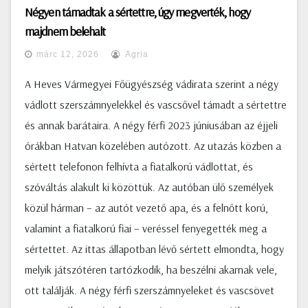
Négyen támadtak a sértettre, úgy megverték, hogy
majdnem belehalt
márc 12, 2026
Agria
A Heves Vármegyei Főügyészség vádirata szerint a négy
vádlott szerszámnyelekkel és vascsővel támadt a sértettre
és annak barátaira. A négy férfi 2023 júniusában az éjjeli
órákban Hatvan közelében autózott. Az utazás közben a
sértett telefonon felhívta a fiatalkorú vádlottat, és
szóváltás alakult ki közöttük. Az autóban ülő személyek
közül hárman – az autót vezető apa, és a felnőtt korú,
valamint a fiatalkorú fiai – veréssel fenyegették meg a
sértettet. Az ittas állapotban lévő sértett elmondta, hogy
melyik játszótéren tartózkodik, ha beszélni akarnak vele,
ott találják. A négy férfi szerszámnyeleket és vascsövet