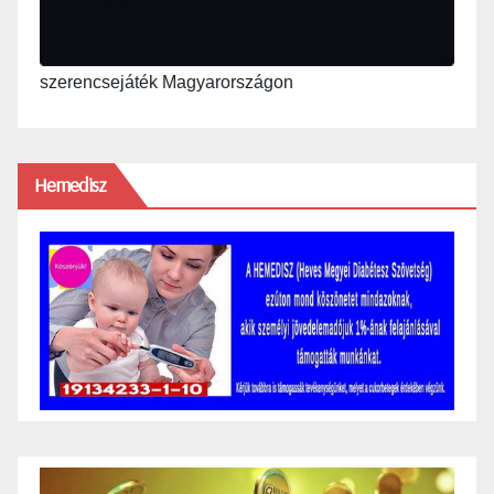
szerencsejáték Magyarországon
Hemedisz