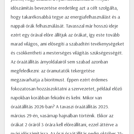
időszámítás bevezetése eredetileg azt a célt szolgálta,
hogy takarékosabbá tegye az energiafelhasználást és a
nappali órák felhasználását. Tavasszal már hosszú ideje
ezért egy órával előre állítjuk az órákat, így este tovább
marad világos, ami elősegíti a szabadtéri tevékenységeket
és csökkentheti a mesterséges világítás szükségességét.
Az óraátállítás árnyoldalairól sem szabad azonban
megfeledkezni: az óramutatók tekergetése
megzavarhatja a bioritmust. Éppen ezért érdemes
fokozatosan hozzászoktatni a szervezetet, például előző
napokban korábban feküdni és kelni. Mikor van
óraátállítás 2026-ban? A tavaszi óraátállítás 2025.
március 29-én, vasárnap hajnalban történik. Ekkor az
órákat 2 óráról 3 órára kell előreállítani, ezzel áttérve a
nyári időszámításra. Az őszi óraátállítás pedig október 25-