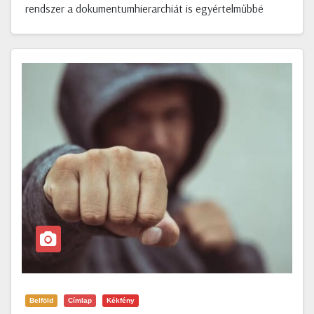
rendszer a dokumentumhierarchiát is egyértelműbbé
Belföld
Címlap
Kékfény