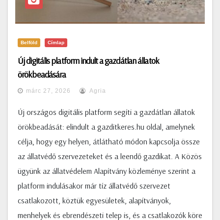
Belföld
Címlap
Új digitális platform indult a gazdátlan állatok
örökbeadására
márc 27, 2026
Agria
Új országos digitális platform segíti a gazdátlan állatok
örökbeadását: elindult a gazditkeres.hu oldal, amelynek
célja, hogy egy helyen, átlátható módon kapcsolja össze
az állatvédő szervezeteket és a leendő gazdikat. A Közös
ügyünk az állatvédelem Alapítvány közleménye szerint a
platform indulásakor már tíz állatvédő szervezet
csatlakozott, köztük egyesületek, alapítványok,
menhelyek és ebrendészeti telep is, és a csatlakozók köre