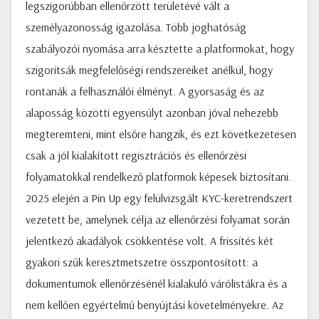
legszigorúbban ellenőrzött területévé vált a
személyazonosság igazolása. Több joghatóság
szabályozói nyomása arra késztette a platformokat, hogy
szigorítsák megfelelőségi rendszereiket anélkül, hogy
rontanák a felhasználói élményt. A gyorsaság és az
alaposság közötti egyensúlyt azonban jóval nehezebb
megteremteni, mint elsőre hangzik, és ezt következetesen
csak a jól kialakított regisztrációs és ellenőrzési
folyamatokkal rendelkező platformok képesek biztosítani.
2025 elején a Pin Up egy felülvizsgált KYC-keretrendszert
vezetett be, amelynek célja az ellenőrzési folyamat során
jelentkező akadályok csökkentése volt. A frissítés két
gyakori szűk keresztmetszetre összpontosított: a
dokumentumok ellenőrzésénél kialakuló várólistákra és a
nem kellően egyértelmű benyújtási követelményekre. Az