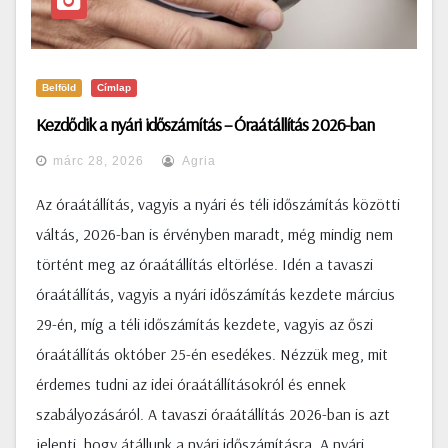
Belföld
Címlap
Kezdődik a nyári időszámítás – Óraátállítás 2026-ban
márc 28, 2026
Agria
Az óraátállítás, vagyis a nyári és téli időszámítás közötti
váltás, 2026-ban is érvényben maradt, még mindig nem
történt meg az óraátállítás eltörlése. Idén a tavaszi
óraátállítás, vagyis a nyári időszámítás kezdete március
29-én, míg a téli időszámítás kezdete, vagyis az őszi
óraátállítás október 25-én esedékes. Nézzük meg, mit
érdemes tudni az idei óraátállításokról és ennek
szabályozásáról. A tavaszi óraátállítás 2026-ban is azt
jelenti, hogy átállunk a nyári időszámításra. A nyári