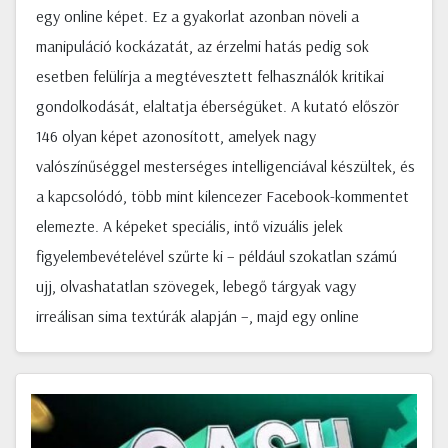
egy online képet. Ez a gyakorlat azonban növeli a
manipuláció kockázatát, az érzelmi hatás pedig sok
esetben felülírja a megtévesztett felhasználók kritikai
gondolkodását, elaltatja éberségüket. A kutató először
146 olyan képet azonosított, amelyek nagy
valószínűséggel mesterséges intelligenciával készültek, és
a kapcsolódó, több mint kilencezer Facebook-kommentet
elemezte. A képeket speciális, intő vizuális jelek
figyelembevételével szűrte ki – például szokatlan számú
ujj, olvashatatlan szövegek, lebegő tárgyak vagy
irreálisan sima textúrák alapján –, majd egy online