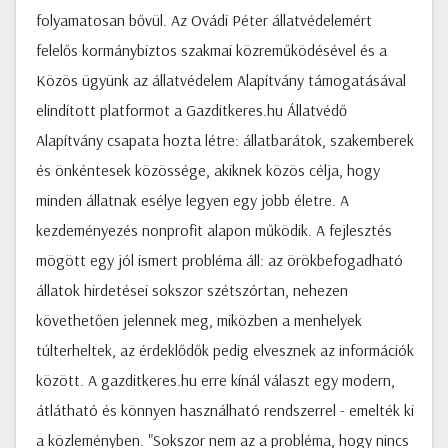
folyamatosan bővül. Az Ovádi Péter állatvédelemért
felelős kormánybiztos szakmai közreműködésével és a
Közös ügyünk az állatvédelem Alapítvány támogatásával
elindított platformot a Gazditkeres.hu Állatvédő
Alapítvány csapata hozta létre: állatbarátok, szakemberek
és önkéntesek közössége, akiknek közös célja, hogy
minden állatnak esélye legyen egy jobb életre. A
kezdeményezés nonprofit alapon működik. A fejlesztés
mögött egy jól ismert probléma áll: az örökbefogadható
állatok hirdetései sokszor szétszórtan, nehezen
követhetően jelennek meg, miközben a menhelyek
túlterheltek, az érdeklődők pedig elvesznek az információk
között. A gazditkeres.hu erre kínál választ egy modern,
átlátható és könnyen használható rendszerrel - emelték ki
a közleményben. "Sokszor nem az a probléma, hogy nincs