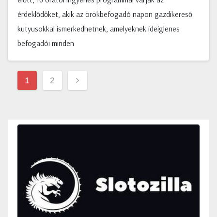
érdeklődőket, akik az örökbefogadó napon gazdikereső
kutyusokkal ismerkedhetnek, amelyeknek ideiglenes
befogadói minden
Bejegyzések
1
2
lapozása