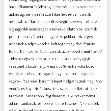
hazai állatmentés jelenlegi helyzetét, annak számára nem
újdonság, mennyire kilátástalan helyzetben vannak
nemcsak az állatok, de az őket segítő szervezetek is. A
legnagyobb nehézséget a növekvő állatorvosi számlák
jelentik, mentvényeink nagy része például szívférges,
amelynek a teljes kezelési költsége nagyjából félmillió
forint. De hasonló árban vannak az ortopédiai műtétek is"
- idézte Fejszák Juditot, a MFÖEK alapítvány egyik
vezetőjét a közlemény. A március 8-i estre különböző
értékben tudnak támogatói jegyet váltani a segíteni
vágyók. "Cserébe" három fellépőt hallgathatnak meg: Áron
András és Saya Noé akusztikus szettje mellett ott lesz
Brenka is. Mint utóbbi fogalmazott, a kutyák reményt
adnak, tanítanak, és jobb emberré tesznek. A koncertek
előtt, 16 órától ingyenes programmal várják az