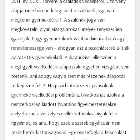
2011. évi CCXI. Törvény a családok védelméről. E törvény
alapján íme három dolog, amit a szülőnek joga van
megtenni gyermekéért: 1. A szülőnek joga van
megkövetelni olyan vizsgálatokat, melyek tényszerűen
igazolják, hogy gyermeküknek valóban kimutatható agyi
rendellenessége van – ahogyan azt a pszichiáterek állítják
az ADHD-s gyermekekről. A diagnózist jellemzően a
megfigyelt viselkedésre alapozzák; egyetlen vizsgálat sem
történik, ami az agy vagy a test más részeinek állapotát
térképezné fel. 2. Ha pszichiátriai szert javasolnak
gyermeke viselkedési problémáira, hivatkozhat azokra a
nemzetközileg kiadott hivatalos figyelmeztetésekre,
melyek mind a veszélyes mellékhatásokra hívják fel a
figyelmet, és arra, hogy ezek a szerek egyáltalán nem
tekinthetők biztonságosak. Egy összefoglaló felsorolást