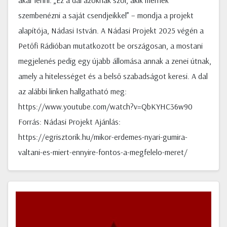
akar lenni. „Ez a dal azoknak szól, akik mernek
szembenézni a saját csendjeikkel” – mondja a projekt
alapítója, Nádasi István. A Nádasi Projekt 2025 végén a
Petőfi Rádióban mutatkozott be országosan, a mostani
megjelenés pedig egy újabb állomása annak a zenei útnak,
amely a hitelességet és a belső szabadságot keresi. A dal
az alábbi linken hallgatható meg:
https://www.youtube.com/watch?v=QbKYHC36w90
Forrás: Nádasi Projekt Ajánlás:
https://egrisztorik.hu/mikor-erdemes-nyari-gumira-
valtani-es-miert-ennyire-fontos-a-megfelelo-meret/