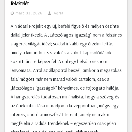
felvételét
márc 31, 2026
Agria
A Nádasi Projekt egy új, befelé figyelő és mélyen őszinte
dallal jelentkezik. A „Látszólagos Igazság” nem a felszínes
slágerek világát idézi; sokkal inkább egy érzelmi leltár,
amely a kimondott szavak és a valódi kapcsolódások
közötti űrt térképezi fel. A dal egy belső töréspont
lenyomata. Arról az állapotról beszél, amikor a megszokás
falai mögött már nem marad valódi tartalom, csak a
„látszólagos igazságok” kényelmes, de fojtogató hálója.
A hangszerelés tudatosan minimalista, hogy a szöveg és
az ének intimitása maradjon a középpontban, mégis egy
intenzív, sodró atmoszférát teremt, amely nem akar
megfelelni a rádiós trendeknek – egyszerűen csak jelen