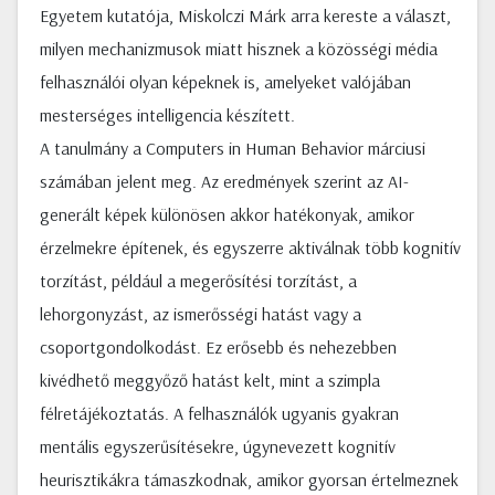
Egyetem kutatója, Miskolczi Márk arra kereste a választ,
milyen mechanizmusok miatt hisznek a közösségi média
felhasználói olyan képeknek is, amelyeket valójában
mesterséges intelligencia készített.
A tanulmány a Computers in Human Behavior márciusi
számában jelent meg. Az eredmények szerint az AI-
generált képek különösen akkor hatékonyak, amikor
érzelmekre építenek, és egyszerre aktiválnak több kognitív
torzítást, például a megerősítési torzítást, a
lehorgonyzást, az ismerősségi hatást vagy a
csoportgondolkodást. Ez erősebb és nehezebben
kivédhető meggyőző hatást kelt, mint a szimpla
félretájékoztatás. A felhasználók ugyanis gyakran
mentális egyszerűsítésekre, úgynevezett kognitív
heurisztikákra támaszkodnak, amikor gyorsan értelmeznek