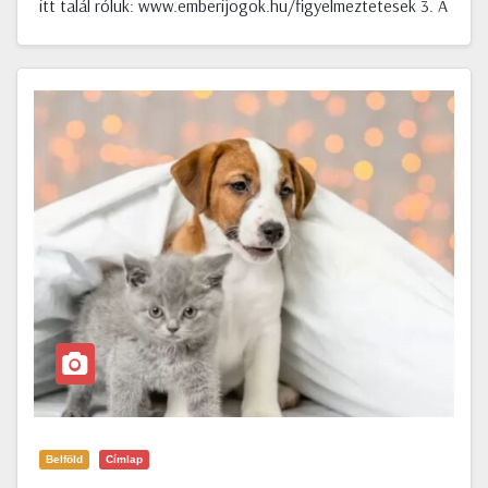
itt talál róluk: www.emberijogok.hu/figyelmeztetesek 3. A
Belföld
Címlap