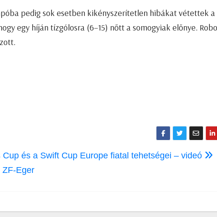
empóba pedig sok esetben kikényszerítetlen hibákat vétettek a
hogy egy híján tízgólosra (6–15) nőtt a somogyiak előnye. Rob
zott.
Cup és a Swift Cup Europe fiatal tehetségei – videó
 ZF-Eger