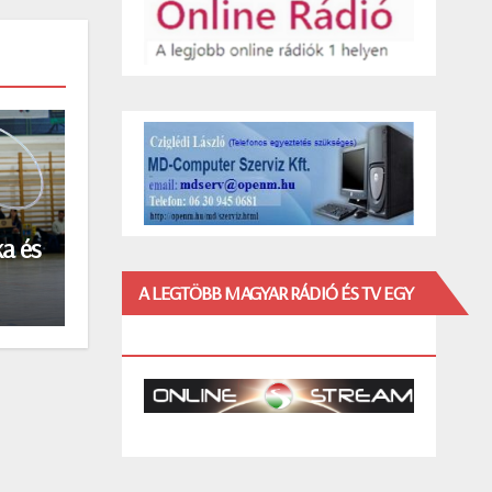
a és
IA)
A LEGTÖBB MAGYAR RÁDIÓ ÉS TV EGY
HELYEN!