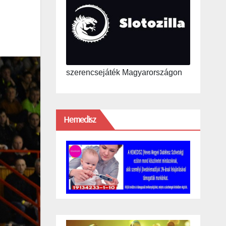
szerencsejáték Magyarországon
Hemedisz