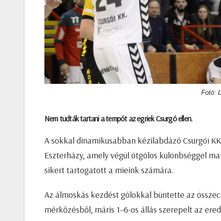
Fotó: 
Nem tudták tartani a tempót az egriek Csurgó ellen.
A sokkal dinamikusabban kézilabdázó Csurgói KK 
Eszterházy, amely végül ötgólos különbséggel mar
sikert tartogatott a mieink számára.
Az álmoskás kezdést gólokkal büntette az összecs
mérkőzésből, máris 1–6-os állás szerepelt az ere