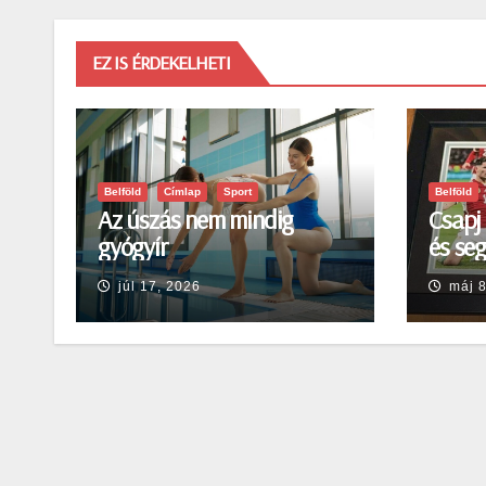
EZ IS ÉRDEKELHETI
Belföld
Címlap
Sport
Belföld
Az úszás nem mindig
Csapj 
gyógyír
és seg
júl 17, 2026
máj 