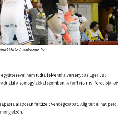
Lénárt Márton/handballeger.hu
együttesével nem tudta felvenni a versenyt az Eger SBS
adt alul a somogyiakkal szemben. A férfi NB I 19. fordulója ke
apásra alaposan feltüzelt vendégcsapat. Alig telt el hat perc 
dményjelzőn.