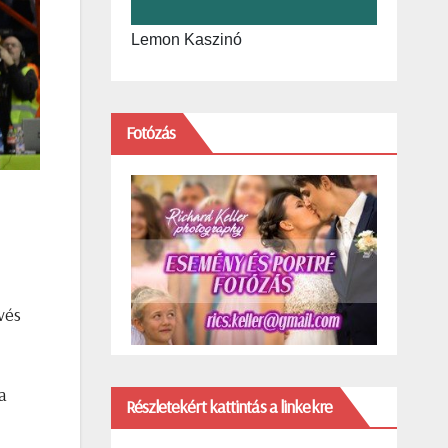
Lemon Kaszinó
Fotózás
vés
a
Részletekért kattintás a linkekre