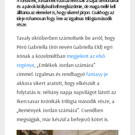
A főhősnek, Jordannek ezúttal nemcsak a saját démonaival
és a pánok királyával kell megküzdenie, de maga mellé kell
állítania az elemeket is, hogy sikerrel járjon. Csakhogy az
ideje rohamosan fogy. Íme az izgalmas trilógia második
része.
Tavaly októberben számoltunk be arról, hogy
Péró Gabriella (írói nevén Gabriella Eld) egri
írónak a közelmúltban
megjelent az első
regénye
, „Emlékek Jordan számára”
címmel. Izgalmas és rendhagyó
fantasy-je
akkora sikert aratott, hogy elkészült a
folytatás is: néhány napja napvilágot látott az
Ikercsavar Krónikák trilógia második része, a
„Remények Jordan számára”. Csendben
megsúgjuk, már készül a befejező kötet is.