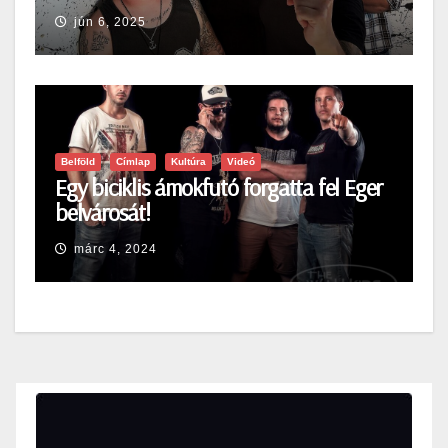
jún 6, 2025
Belföld
Címlap
Kultúra
Videó
Egy biciklis ámokfutó forgatta fel Eger
belvárosát!
márc 4, 2024