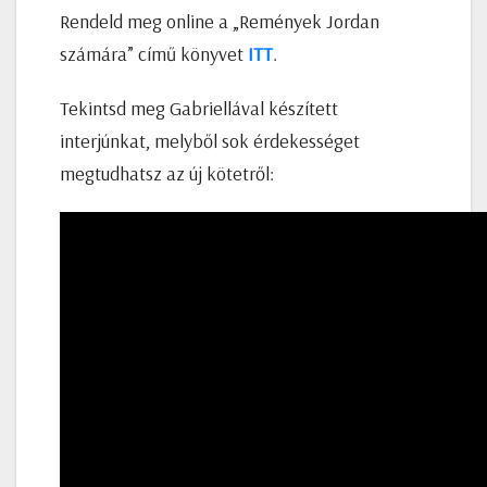
Rendeld meg online a „Remények Jordan
számára” című könyvet
ITT
.
Tekintsd meg Gabriellával készített
interjúnkat, melyből sok érdekességet
megtudhatsz az új kötetről: