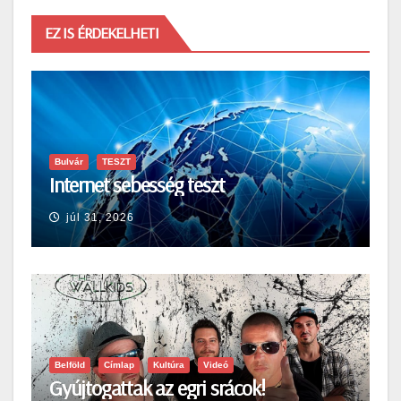
EZ IS ÉRDEKELHETI
Bulvár
TESZT
Internet sebesség teszt
júl 31, 2026
Belföld
Címlap
Kultúra
Videó
Gyújtogattak az egri srácok!