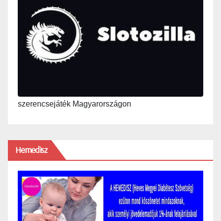
szerencsejáték Magyarországon
Hemedisz