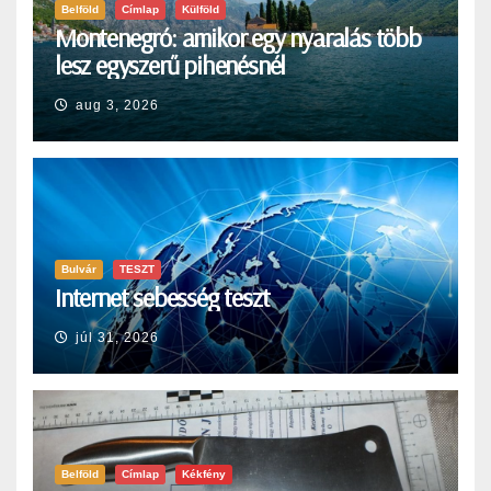
Belföld
Címlap
Külföld
Montenegró: amikor egy nyaralás több
lesz egyszerű pihenésnél
aug 3, 2026
Bulvár
TESZT
Internet sebesség teszt
júl 31, 2026
Belföld
Címlap
Kékfény