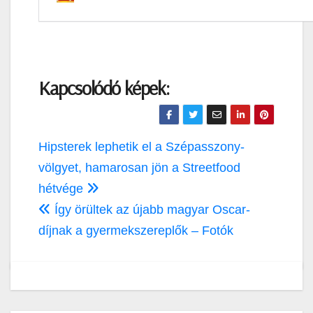
Kapcsolódó képek:
Bejegyzés
Hipsterek lephetik el a Szépasszony-
navigáció
völgyet, hamarosan jön a Streetfood
hétvége
Így örültek az újabb magyar Oscar-
díjnak a gyermekszereplők – Fotók