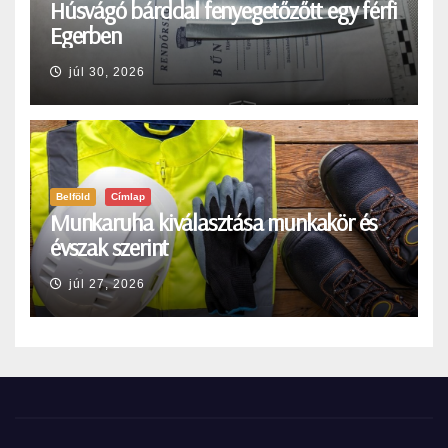
Húsvágó bárddal fenyegetőzőtt egy férfi
Egerben
júl 30, 2026
Belföld
Címlap
Munkaruha kiválasztása munkakör és
évszak szerint
júl 27, 2026