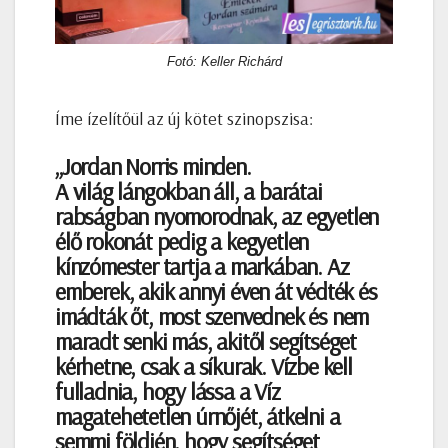
Fotó: Keller Richárd
Íme ízelítőül az új kötet szinopszisa:
„Jordan Norris minden.
A világ lángokban áll, a barátai
rabságban nyomorodnak, az egyetlen
élő rokonát pedig a kegyetlen
kínzómester tartja a markában. Az
emberek, akik annyi éven át védték és
imádták őt, most szenvednek és nem
maradt senki más, akitől segítséget
kérhetne, csak a síkurak. Vízbe kell
fulladnia, hogy lássa a Víz
magatehetetlen úrnőjét, átkelni a
semmi földjén, hogy segítséget