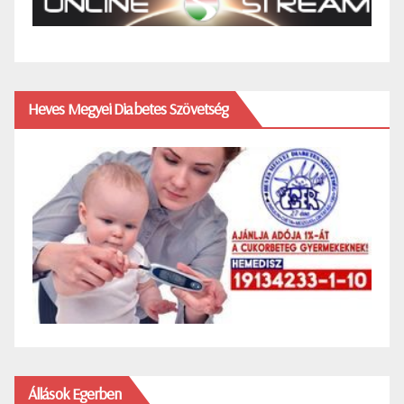
Heves Megyei Diabetes Szövetség
Állások Egerben