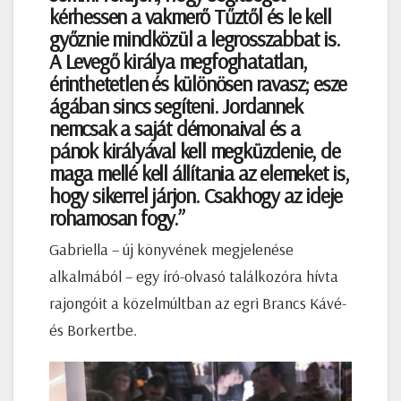
kérhessen a vakmerő Tűztől és le kell
győznie mindközül a legrosszabbat is.
A Levegő királya megfoghatatlan,
érinthetetlen és különösen ravasz; esze
ágában sincs segíteni. Jordannek
nemcsak a saját démonaival és a
pánok királyával kell megküzdenie, de
maga mellé kell állítania az elemeket is,
hogy sikerrel járjon. Csakhogy az ideje
rohamosan fogy.”
Gabriella – új könyvének megjelenése
alkalmából – egy író-olvasó találkozóra hívta
rajongóit a közelmúltban az egri Brancs Kávé-
és Borkertbe.