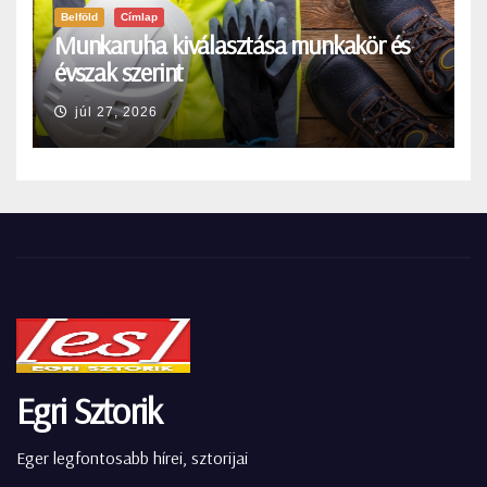
Belföld
Címlap
Munkaruha kiválasztása munkakör és
évszak szerint
júl 27, 2026
Egri Sztorik
Eger legfontosabb hírei, sztorijai