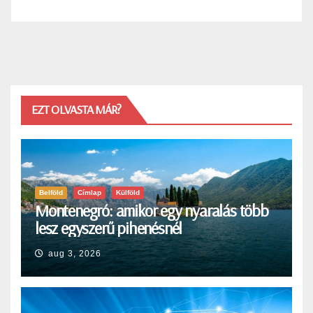
EZT OLVASTA MÁR?
Belföld
Címlap
Külföld
Montenegró: amikor egy nyaralás több
lesz egyszerű pihenésnél
aug 3, 2026