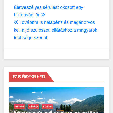
Bejegyzés
Életveszélyes sérülést okozott egy
navigáció
biztonsági őr
Továbbra is hálapénz és magánorvos
kell a jó szülészeti ellátáshoz a magyarok
többsége szerint
EZ IS ÉRDEKELHETI
Belföld
Címlap
Külföld