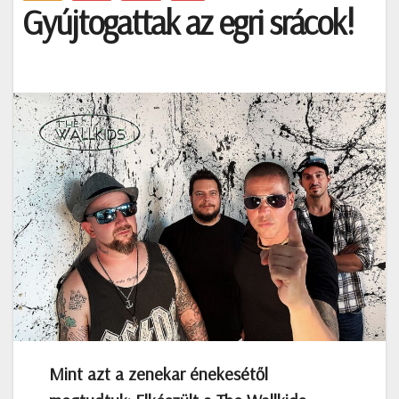
Gyújtogattak az egri srácok!
Mint azt a zenekar énekesétől