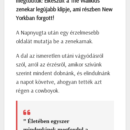
megtudtuk:
Elkészült a The Wallkids
zenekar legújabb klipje, ami részben New
Yorkban forgott!
A Napnyugta után egy érzelmesebb
oldalát mutatja be a zenekarnak.
A dal az ismeretlen utáni vágyódásról
szól, arról az érzésről, amikor szívünk
szerint mindent dobnánk, és elindulnánk
a napot követve, ahogyan tették azt
régen a cowboyok.
” Életében egyszer
mindenkinek megfordul a