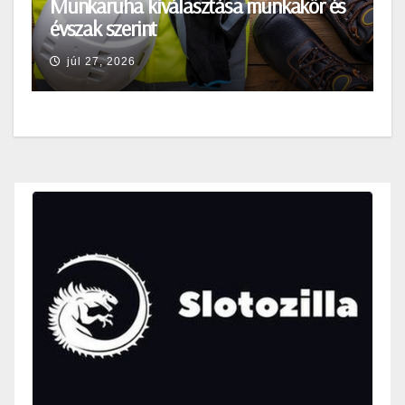
Munkaruha kiválasztása munkakör és
évszak szerint
júl 27, 2026