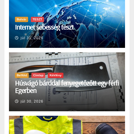
Bulvár
TESZT
Internet sebesség teszt
júl 31, 2026
Belföld
Címlap
Kékfény
Húsvágó bárddal fenyegetőzőtt egy férfi
Egerben
júl 30, 2026