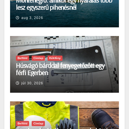
Montenegró: amikor egy nyaralás több
lesz egyszerű pihenésnél
aug 3, 2026
Belföld
Címlap
Kékfény
Húsvágó bárddal fenyegetőzőtt egy
férfi Egerben
júl 30, 2026
Belföld
Címlap