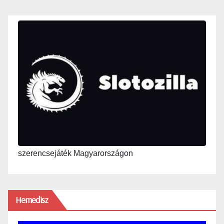
szerencsejáték Magyarországon
Hemedisz