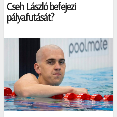
Cseh László befejezi
pályafutását?