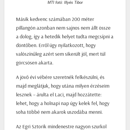
MTI fotó: Illyés Tibor
Másik kedvenc számában 200 méter
pillangón azonban nem sajnos nem állt össze
a dolog, így a hetedik helyet tudta megcsípni a
döntőben. Erről úgy nyilatkozott, hogy
valószínűleg azért sem sikerült jól, mert túl
görcsösen akarta.
A jövő évi vébére szeretnék felkészülni, és
majd meglátjuk, hogy utána milyen érzéseim
lesznek – árulta el Laci, majd hozzátette:
lehet, hogy a holnapi nap úgy kelek fel, hogy
soha többé nem akarok uszodába menni.
Az Egri Sztorik mindenestre nagyon szurkol