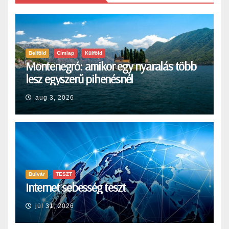
Belföld
Címlap
Külföld
Montenegró: amikor egy nyaralás több
lesz egyszerű pihenésnél
aug 3, 2026
Bulvár
TESZT
Internet sebesség teszt
júl 31, 2026