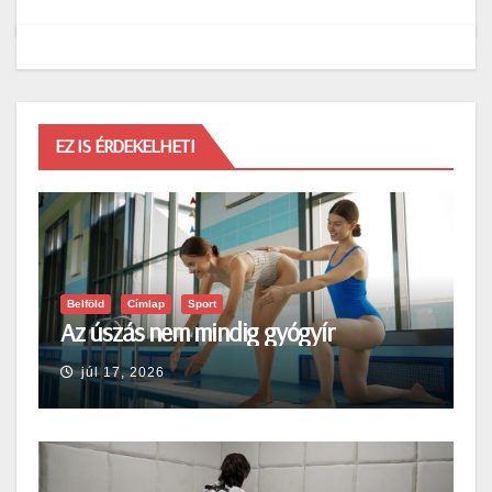
EZ IS ÉRDEKELHETI
Belföld
Címlap
Sport
Az úszás nem mindig gyógyír
júl 17, 2026