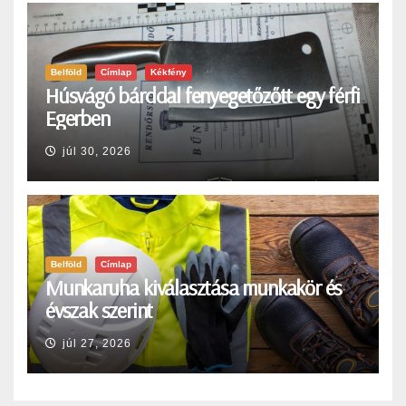
Belföld
Címlap
Kékfény
Húsvágó bárddal fenyegetőzőtt egy férfi
Egerben
júl 30, 2026
Belföld
Címlap
Munkaruha kiválasztása munkakör és
évszak szerint
júl 27, 2026