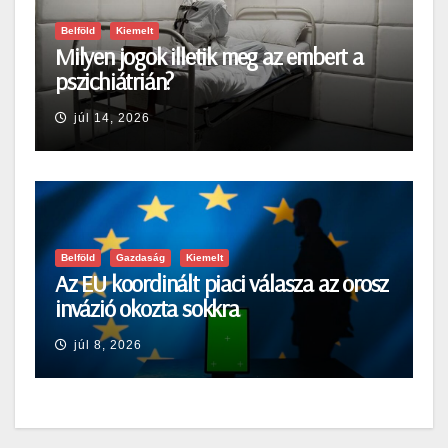
Belföld
Kiemelt
Milyen jogok illetik meg az embert a
pszichiátrián?
júl 14, 2026
Belföld
Gazdaság
Kiemelt
Az EU koordinált piaci válasza az orosz
invázió okozta sokkra
júl 8, 2026