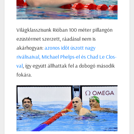
Világklasszisunk Rióban 100 méter pillangón
ezüstérmet szerzett, ráadásul nem is
akárhogyan:
azonos időt úszott nagy
riválisaival, Michael Phelps-el és Chad Le Clos-
val
, így együtt állhattak fel a dobogó második
fokára.