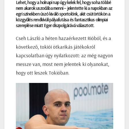
Lehet, hogy a holnapi nap úgy kelek fel, hogy soha többé
nem akarok uszodába menni – jelentette ki a napokban az
egri színekben úszó kiváló sportolónk, akit csütörtökön a
közgyűlés rendkívüli pályafutása és fantasztikus olimpiai
szereplése miatt Eger díszpolgárává választott.
Cseh László a héten hazaérkezett Rióból, és a
következő, tokiói ötkarikás játékokról
kapcsolatban úgy nyilatkozott: az még nagyon
messze van, most nem jelentek ki olyanokat,
hogy ott leszek Tokióban.