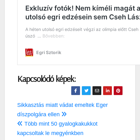
Kapcsolódó képek:
Bejegyzés
Sikkasztás miatt vádat emeltek Eger
navigáció
díszpolgára ellen
Több mint 50 gyalogkakukkot
kapcsoltak le megyénkben