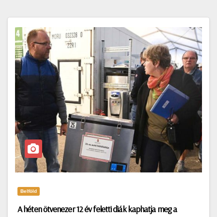
Belföld
A héten ötvenezer 12 év feletti diák kaphatja meg a