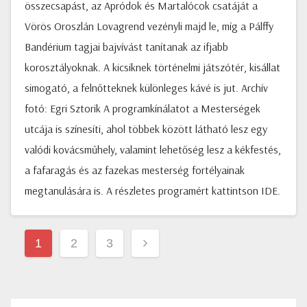
összecsapást, az Apródok és Martalócok csatáját a
Vörös Oroszlán Lovagrend vezényli majd le, míg a Pálffy
Bandérium tagjai bajvívást tanítanak az ifjabb
korosztályoknak. A kicsiknek történelmi játszótér, kisállat
simogató, a felnőtteknek különleges kávé is jut. Archív
fotó: Egri Sztorik A programkínálatot a Mesterségek
utcája is színesíti, ahol többek között látható lesz egy
valódi kovácsműhely, valamint lehetőség lesz a kékfestés,
a fafaragás és az fazekas mesterség fortélyainak
megtanulására is. A részletes programért kattintson IDE.
Bejegyzések
1
2
3
lapozása