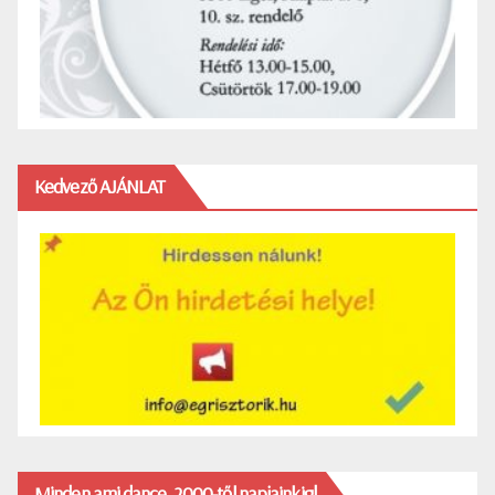
Kedvező AJÁNLAT
Minden ami dance, 2000-től napjainkig!