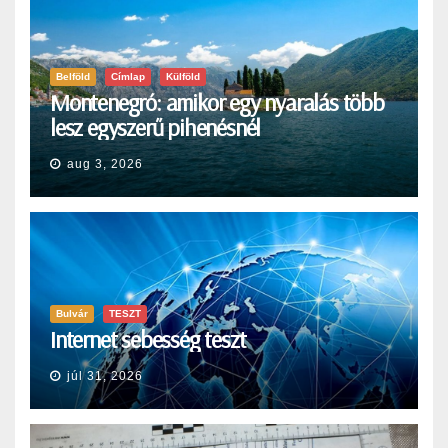
Belföld
Címlap
Külföld
Montenegró: amikor egy nyaralás több
lesz egyszerű pihenésnél
aug 3, 2026
Bulvár
TESZT
Internet sebesség teszt
júl 31, 2026