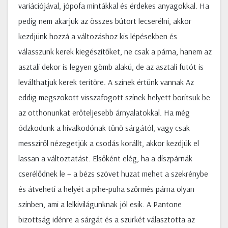
variációjával, jópofa mintákkal és érdekes anyagokkal. Ha
pedig nem akarjuk az összes bútort lecserélni, akkor
kezdjünk hozzá a változáshoz kis lépésekben és
válasszunk kerek kiegészítőket, ne csak a párna, hanem az
asztali dekor is legyen gömb alakú, de az asztali futót is
leválthatjuk kerek terítőre. A színek értünk vannak Az
eddig megszokott visszafogott színek helyett borítsuk be
az otthonunkat erőteljesebb árnyalatokkal. Ha még
ódzkodunk a hivalkodónak tűnő sárgától, vagy csak
messziről nézegetjük a csodás korállt, akkor kezdjük el
lassan a változtatást. Elsőként elég, ha a díszpárnák
cserélődnek le – a bézs szövet huzat mehet a szekrénybe
és átveheti a helyét a pihe-puha szőrmés párna olyan
színben, ami a lelkivilágunknak jól esik. A Pantone
bizottság idénre a sárgát és a szürkét választotta az