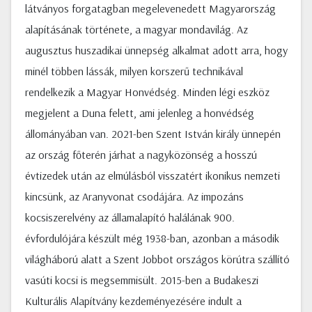
látványos forgatagban megelevenedett Magyarország
alapításának története, a magyar mondavilág. Az
augusztus huszadikai ünnepség alkalmat adott arra, hogy
minél többen lássák, milyen korszerű technikával
rendelkezik a Magyar Honvédség. Minden légi eszköz
megjelent a Duna felett, ami jelenleg a honvédség
állományában van. 2021-ben Szent István király ünnepén
az ország főterén járhat a nagyközönség a hosszú
évtizedek után az elmúlásból visszatért ikonikus nemzeti
kincsünk, az Aranyvonat csodájára. Az impozáns
kocsiszerelvény az államalapító halálának 900.
évfordulójára készült még 1938-ban, azonban a második
világháború alatt a Szent Jobbot országos körútra szállító
vasúti kocsi is megsemmisült. 2015-ben a Budakeszi
Kulturális Alapítvány kezdeményezésére indult a