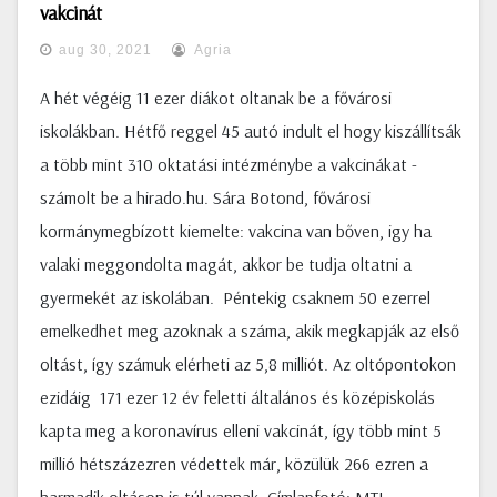
vakcinát
aug 30, 2021
Agria
A hét végéig 11 ezer diákot oltanak be a fővárosi
iskolákban. Hétfő reggel 45 autó indult el hogy kiszállítsák
a több mint 310 oktatási intézménybe a vakcinákat -
számolt be a hirado.hu. Sára Botond, fővárosi
kormánymegbízott kiemelte: vakcina van bőven, igy ha
valaki meggondolta magát, akkor be tudja oltatni a
gyermekét az iskolában. Péntekig csaknem 50 ezerrel
emelkedhet meg azoknak a száma, akik megkapják az első
oltást, így számuk elérheti az 5,8 milliót. Az oltópontokon
ezidáig 171 ezer 12 év feletti általános és középiskolás
kapta meg a koronavírus elleni vakcinát, így több mint 5
millió hétszázezren védettek már, közülük 266 ezren a