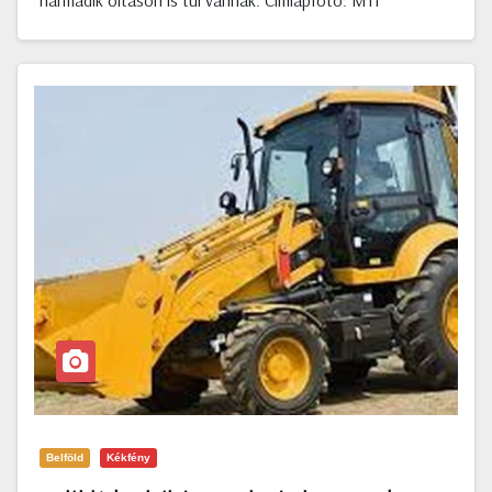
harmadik oltáson is túl vannak. Címlapfotó: MTI
Belföld
Kékfény