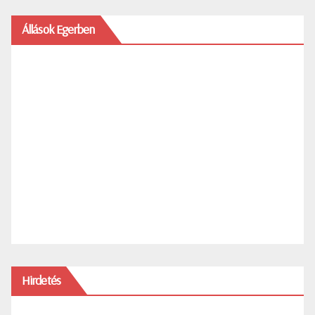
Állások Egerben
Hirdetés