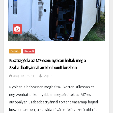
Belföld
Kiemelt
Busztragédia az M7-esen: nyolcan haltak meg a
Szabadbattyánnál árokba borult buszban
aug 15, 2021
Agria
Nyolcan a helyszínen meghaltak, ketten súlyosan és
negyvenhatan könnyebben megsérültek az M7-es
autópályán Szabadbattyánnál történt vasárnap hajnali
buszbalesetben, a sztráda főváros felé vezető oldalát