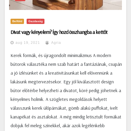
Belföld
Gazdaság
Divat vagy kényelem? Így hozd összhangba a kettőt
aug 19, 2021
Agria
Kerek formák, és újragondolt minimalizmus A modern
bútorok választéka nem szab határt a fantáziának, csupán
a jó ízlésünket és a kreativitásunkat kell elővennünk a
lakásunk megtervezésekor. Egy jól kiválasztott design
bútor előtérbe helyezheti a divatot, köré pedig jöhetnek a
kényelmes holmik. A szögletes megoldások helyett
válasszunk kerek ülőpárnákat, gömb alakú puffokat, ívelt
kanapékat és asztalokat. A még mindig letisztult formákat
dobjuk fel meleg színekkel, akár azok legélénkebb