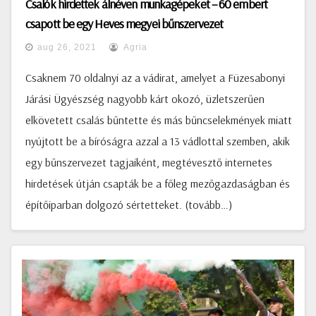
Csalók hirdettek álnéven munkagépeket – 60 embert
csapott be egy Heves megyei bűnszervezet
aug 26, 2021
Agria
Csaknem 70 oldalnyi az a vádirat, amelyet a Füzesabonyi
Járási Ügyészség nagyobb kárt okozó, üzletszerűen
elkövetett csalás bűntette és más bűncselekmények miatt
nyújtott be a bíróságra azzal a 13 vádlottal szemben, akik
egy bűnszervezet tagjaiként, megtévesztő internetes
hirdetések útján csapták be a főleg mezőgazdaságban és
építőiparban dolgozó sértetteket. (tovább…)