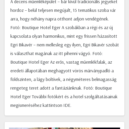
A decens műemléképület – bár kívül tradicionális jegyeket
hordoz – belül teljesen megújult, 15 tematikus szoba vár
arra, hogy néhány napra otthont adjon vendégének.
Fotó: Boutique Hotel Eger A szobákban a régi és az új
kapcsolata olyan harmonikus, mint egy frissen házasított
Egri Bikavér – nem mellesleg egy ilyen, Egri Bikavér szobát
is választhat magának az itt pihenni vágyó. Fotó:
Boutique Hotel Eger Az erős, vastag műemlékfalak, az
eredeti állapotában meghagyott vörös márványpadló a
földszinten, a lágy boltívek, a négyméteres belmagasság
rengeteg teret adott a fantáziánknak. Fotó: Boutique
Hotel Eger További fotókért és a hotel szolgáltatásainak
megismeréséhez kattintson IDE.