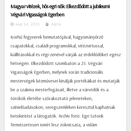
Magyar vitézek, hős egri nők: Elkezdődött a jubileumi
Végvári Vigasságok Egerben
aug 14, 2021
Agria
Korhű fegyverek bemutatójával, hagyományőrző
csapatokkal, családi programokkal, vitézvirtussal,
kiállításokkal és régi-zenével várják az érdeklődőket egész
hétvégén. Elkezdődött szombaton a 25. Végvári
Vigasságok Egerben, melynek során tradicionális
mesterségek kézművesei kínálják portékáikat és mutatják
be a szakma mesterfogásait, illetve a várvédők és a
törökök életébe szórakoztató jeleneteken,
színielőadásokon, seregszemléken keresztül kaphatnak
betekintést a látogatók. Archív fotó: Egri Sztorik
Természetesen ismét lesz zoknicsata, a vidám