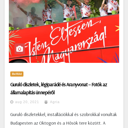
Belföld
Guruló díszletek, légiparádé és Aranyvonat – Fotók az
államalapítás ünnepéről
aug 20, 2021
Agria
Guruló díszletekkel, installációkkal és szobrokkal vonultak
Budapesten az Oktogon és a Hősök tere között. A