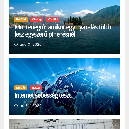
Belföld
Címlap
Külföld
Montenegró: amikor egy nyaralás több
lesz egyszerű pihenésnél
aug 3, 2026
Bulvár
TESZT
Internet sebesség teszt
júl 31, 2026