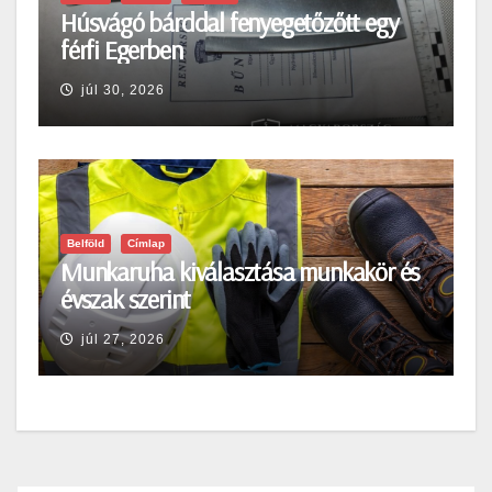
Húsvágó bárddal fenyegetőzőtt egy
férfi Egerben
júl 30, 2026
Belföld
Címlap
Munkaruha kiválasztása munkakör és
évszak szerint
júl 27, 2026