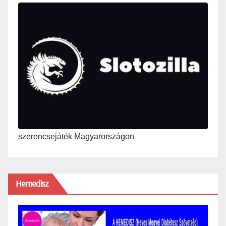
szerencsejáték Magyarországon
Hemedisz