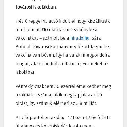
fővárosi iskolákban.
Hétfő reggel 45 autó indult el hogy kiszállítsák
a több mint 310 oktatási intézménybe a
vakcinákat – számolt be a
hirado.hu
. Sára
Botond, fővárosi kormánymegbízott kiemelte:
vakcina van bőven, igy ha valaki meggondolta
magát, akkor be tudja oltatni a gyermekét az
iskolában.
Péntekig csaknem 50 ezerrel emelkedhet meg
azoknak a száma, akik megkapják az első
oltást, így számuk elérheti az 5,8 milliót.
Az oltópontokon ezidáig 171 ezer 12 év feletti
általános és középiskolás kapta meg a