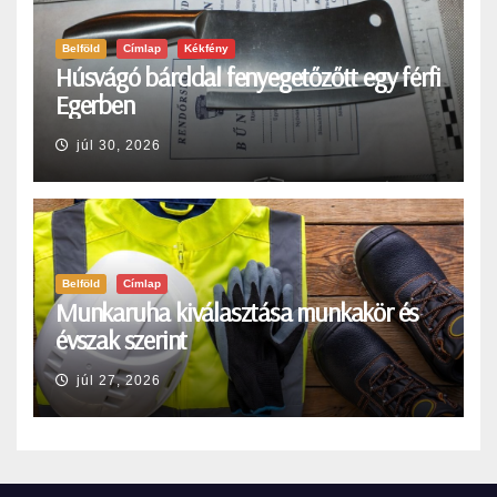
Belföld
Címlap
Kékfény
Húsvágó bárddal fenyegetőzőtt egy férfi
Egerben
júl 30, 2026
Belföld
Címlap
Munkaruha kiválasztása munkakör és
évszak szerint
júl 27, 2026