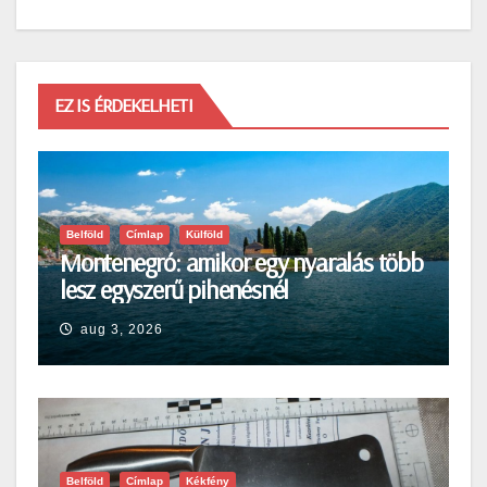
EZ IS ÉRDEKELHETI
Belföld
Címlap
Külföld
Montenegró: amikor egy nyaralás több
lesz egyszerű pihenésnél
aug 3, 2026
Belföld
Címlap
Kékfény