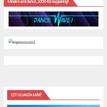
Minden ami dance, 2000-től napjainkig!
EZT OLVASTA MÁR?