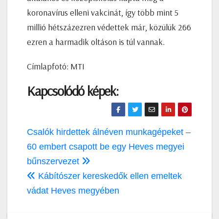
koronavírus elleni vakcinát, így több mint 5
millió hétszázezren védettek már, közülük 266
ezren a harmadik oltáson is túl vannak.
Címlapfotó: MTI
Kapcsolódó képek:
Bejegyzés
Csalók hirdettek álnéven munkagépeket –
navigáció
60 embert csapott be egy Heves megyei
bűnszervezet
Kábítószer kereskedők ellen emeltek
vádat Heves megyében