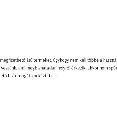
k megfizethető árú terméket, úgyhogy nem kell többé a haszná
veszünk, ami megbízhatatlan helyről érkezik, akkor nem spór
zető biztonságát kockáztatjuk.