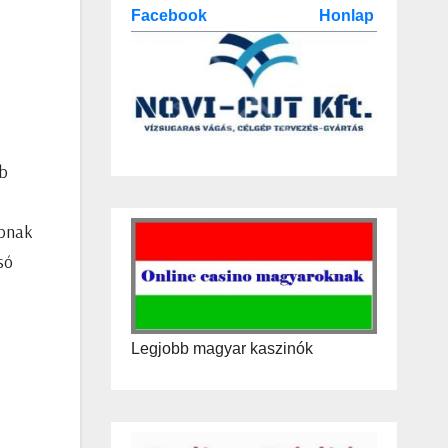
Facebook
Honlap
bb
apnak
só
Legjobb magyar kaszinók