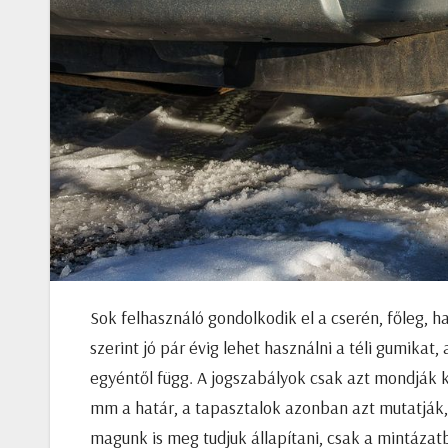
Sok felhasználó gondolkodik el a cserén, főleg, 
szerint jó pár évig lehet használni a téli gumik
egyéntől függ. A jogszabályok csak azt mondják k
mm a határ, a tapasztalok azonban azt mutatják
magunk is meg tudjuk állapítani, csak a mintázatb