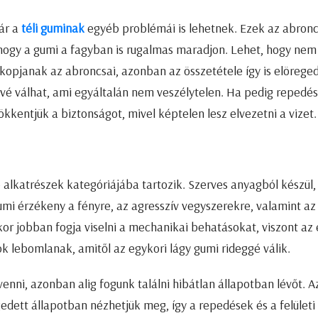
ár a
téli guminak
egyéb problémái is lehetnek. Ezek az abron
 hogy a gumi a fagyban is rugalmas maradjon. Lehet, hogy nem
elkopjanak az abroncsai, azonban az összetétele így is elörege
vé válhat, ami egyáltalán nem veszélytelen. Ha pedig repedés
entjük a biztonságot, mivel képtelen lesz elvezetni a vizet.
 alkatrészek kategóriájába tartozik. Szerves anyagból készül,
mi érzékeny a fényre, az agresszív vegyszerekre, valamint az
kor jobban fogja viselni a mechanikai behatásokat, viszont az
k lebomlanak, amitől az egykori lágy gumi rideggé válik.
venni, azonban alig fogunk találni hibátlan állapotban lévőt. A
dett állapotban nézhetjük meg, így a repedések és a felületi