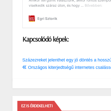
Kapcsolódó képek:
Bejegyzés
Százezreket jelenthet egy jó döntés a hossz
navigáció
Országos kiterjedtségű internetes csalásso
EZ IS ÉRDEKELHETI