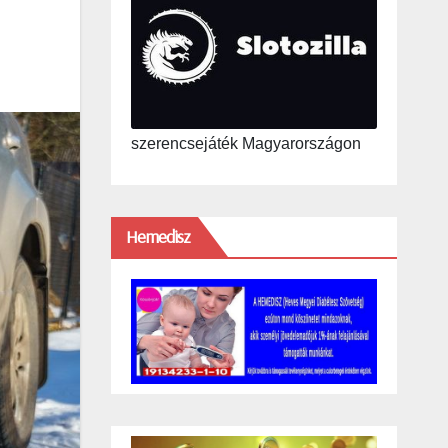
szerencsejáték Magyarországon
Hemedisz