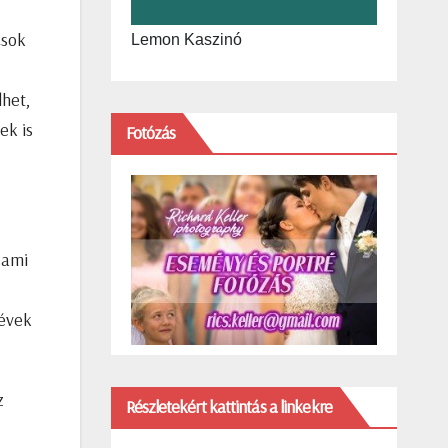
csok
Lemon Kaszinó
dhet,
ek is
Fotózás
 ami
 évek
z
Részletekért kattintás a linkekre