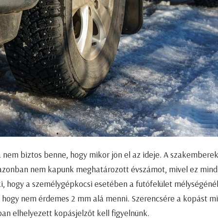
ha nem biztos benne, hogy mikor jön el az ideje. A szakembere
at, azonban nem kapunk meghatározott évszámot, mivel ez mind
i, hogy a személygépkocsi esetében a futófelület mélységénél
, hogy nem érdemes 2 mm alá menni. Szerencsére a kopást mi
an elhelyezett kopásjelzőt kell figyelnünk.