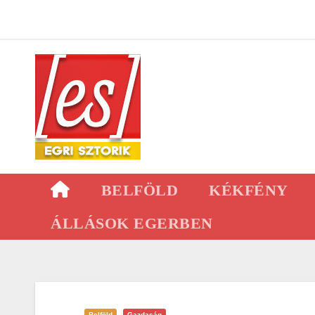
Skip
to
content
BELFÖLD
KÉKFÉNY
ÁLLÁSOK EGERBEN
Belföld
Gazdaság