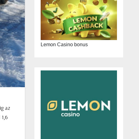
Lemon Casino bonus
k
ig az
 1,6