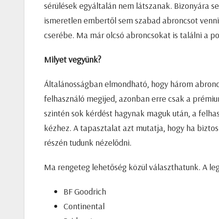
sérülések egyáltalán nem látszanak. Bizonyára se
ismeretlen embertől sem szabad abroncsot venni,
cserébe. Ma már olcsó abroncsokat is találni a p
Milyet vegyünk?
Általánosságban elmondható, hogy három abroncs
felhasználó megijed, azonban erre csak a prémi
szintén sok kérdést hagynak maguk után, a felhas
kézhez. A tapasztalat azt mutatja, hogy ha bizt
részén tudunk nézelődni.
Ma rengeteg lehetőség közül választhatunk. A l
BF Goodrich
Continental