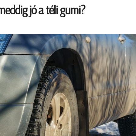
meddig jó a téli gumi?