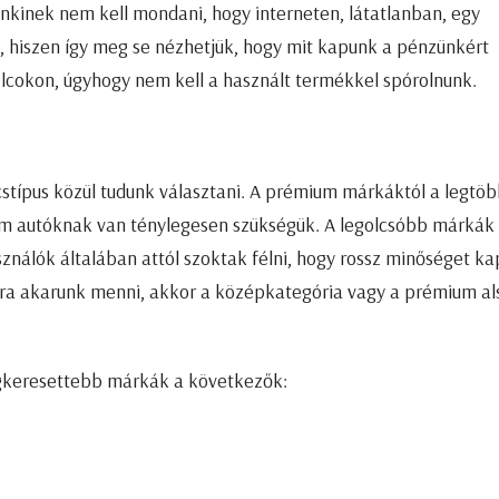
nkinek nem kell mondani, hogy interneten, látatlanban, egy
 hiszen így meg se nézhetjük, hogy mit kapunk a pénzünkért
olcokon, úgyhogy nem kell a használt termékkel spórolnunk.
típus közül tudunk választani. A prémium márkáktól a legtö
um autóknak van ténylegesen szükségük. A legolcsóbb márkák
ználók általában attól szoktak félni, hogy rossz minőséget k
osra akarunk menni, akkor a középkategória vagy a prémium al
egkeresettebb márkák a következők: