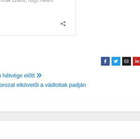
ú hétvége előtt
rozat elkövetői a vádlottak padján