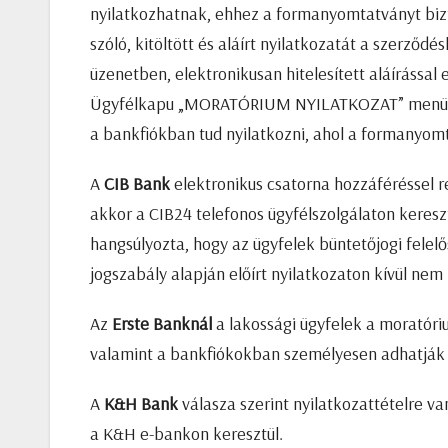
nyilatkozhatnak, ehhez a formanyomtatványt bizt
szóló, kitöltött és aláírt nyilatkozatát a szerződé
üzenetben, elektronikusan hitelesített aláírással 
Ügyfélkapu „MORATÓRIUM NYILATKOZAT” menüpont
a bankfiókban tud nyilatkozni, ahol a formanyomt
A
CIB Bank
elektronikus csatorna hozzáféréssel r
akkor a CIB24 telefonos ügyfélszolgálaton kereszt
hangsúlyozta, hogy az ügyfelek büntetőjogi felel
jogszabály alapján előírt nyilatkozaton kívül nem k
Az
Erste Banknál
a lakossági ügyfelek a moratór
valamint a bankfiókokban személyesen adhatják 
A
K&H Bank
válasza szerint nyilatkozattételre 
a K&H e-bankon keresztül.