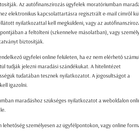
osítják. Az autófinanszírozás ügyfelek moratóriumban maradá
shez elektronikus kapcsolattartásra regisztrált e-mail címről kü
ellátott nyilatkozattal kell megküldeni, vagy az autófinanszíroz
jában a feltölteni (szkennelve másolatban), vagy személ
atványt biztosítják.
endelkező ügyfelei online felületen, ha ez nem elérhető számu
ül tudják jelezni maradási szándékukat. A hitelintézet
ősségük tudatában tesznek nyilatkozatot. A jogosultságot a
ell igazolni.
iumban maradáshoz szükséges nyilatkozatot a weboldalon onli
le.
van lehetőség személyesen az ügyfélpontokon, vagy online for