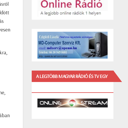
sról
ldött
ás
yesen
kra,
A LEGTÖBB MAGYAR RÁDIÓ ÉS TV EGY
HELYEN!
ne,
mában