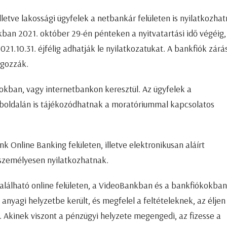
etve lakossági ügyfelek a netbankár felületen is nyilatkozhat
ókban 2021. október 29-én pénteken a nyitvatartási idő végéig,
21.10.31. éjfélig adhatják le nyilatkozatukat. A bankfiók zárá
lgozzák.
okban, vagy internetbankon keresztül. Az ügyfelek a
boldalán is tájékozódhatnak a moratóriummal kapcsolatos
k Online Banking felületen, illetve elektronikusan aláírt
 személyesen nyilatkozhatnak.
 található online felületen, a VideoBankban és a bankfiókokban
anyagi helyzetbe került, és megfelel a feltételeknek, az éljen
Akinek viszont a pénzügyi helyzete megengedi, az fizesse a