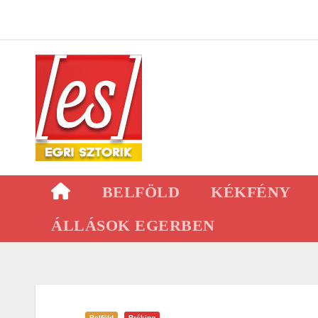
Skip
to
content
BELFÖLD
KÉKFÉNY
ÁLLÁSOK EGERBEN
Belföld
Bréking