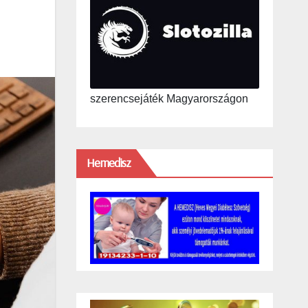
szerencsejáték Magyarországon
Hemedisz