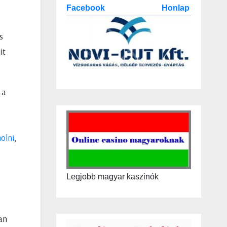
Facebook
Honlap
s
it
 a
olni
,
Legjobb magyar kaszinók
an