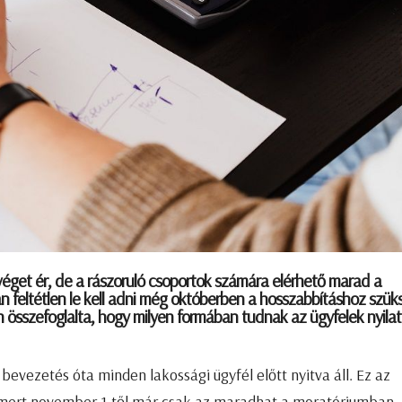
 véget ér, de a rászoruló csoportok számára elérhető marad a
n feltétlen le kell adni még októberben a hosszabbításhoz szük
n összefoglalta, hogy milyen formában tudnak az ügyfelek nyila
bevezetés óta minden lakossági ügyfél előtt nyitva áll. Ez az
 mert november 1-től már csak az maradhat a moratóriumban, 