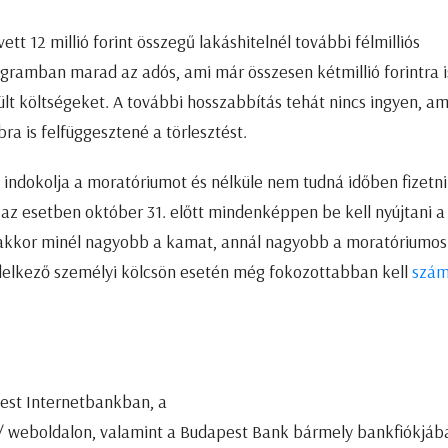
t 12 millió forint összegű lakáshitelnél további félmilliós
rogramban marad az adós, ami már összesen kétmillió forintra i
ült költségeket. A további hosszabbítás tehát nincs ingyen, am
a is felfüggesztené a törlesztést.
 indokolja a moratóriumot és nélküle nem tudná időben fizetni
 az esetben október 31. előtt mindenképpen be kell nyújtani a
nakkor minél nagyobb a kamat, annál nagyobb a moratóriumos
delkező személyi kölcsön esetén még fokozottabban kell
szám
est Internetbankban, a
/ weboldalon, valamint a Budapest Bank bármely bankfiókjáb