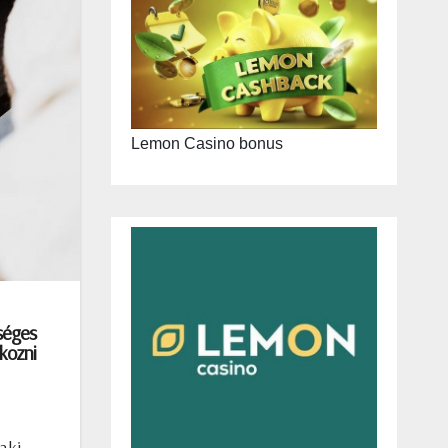
Lemon Casino bonus
séges
tkozni
aki