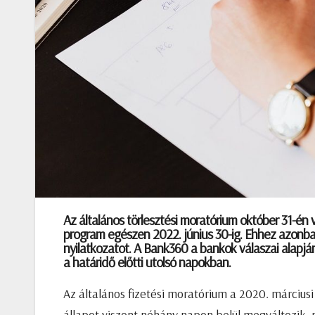
Az általános törlesztési moratórium október 31-én
program egészen 2022. június 30-ig. Ehhez azonba
nyilatkozatot. A Bank360 a bankok válaszai alapjá
a határidő előtti utolsó napokban.
Az általános fizetési moratórium a 2020. márciusi 
állapot viszont néhány napon belül megváltozik,