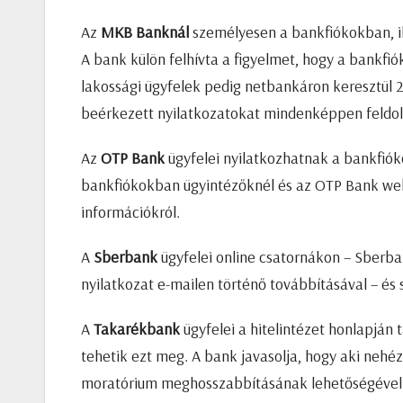
Az
MKB Banknál
személyesen a bankfiókokban, ill
A bank külön felhívta a figyelmet, hogy a bankfi
lakossági ügyfelek pedig netbankáron keresztül 20
beérkezett nyilatkozatokat mindenképpen feldo
Az
OTP Bank
ügyfelei nyilatkozhatnak a bankfiók
bankfiókokban ügyintézőknél és az OTP Bank we
információkról.
A
Sberbank
ügyfelei online csatornákon – Sberban
nyilatkozat e-mailen történő továbbításával – és
A
Takarékbank
ügyfelei a hitelintézet honlapján
tehetik ezt meg. A bank javasolja, hogy aki nehéz 
moratórium meghosszabbításának lehetőségével. 