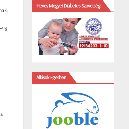
Heves Megyei Diabetes Szövetség
nak.
sáig
Állások Egerben
 a