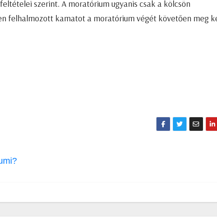
feltételei szerint. A moratórium ugyanis csak a kölcsön
zben felhalmozott kamatot a moratórium végét követően meg ke
gumi?