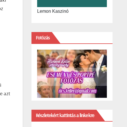
oz
Lemon Kaszinó
Fotózás
i
e azt
Részletekért kattintás a linkekre