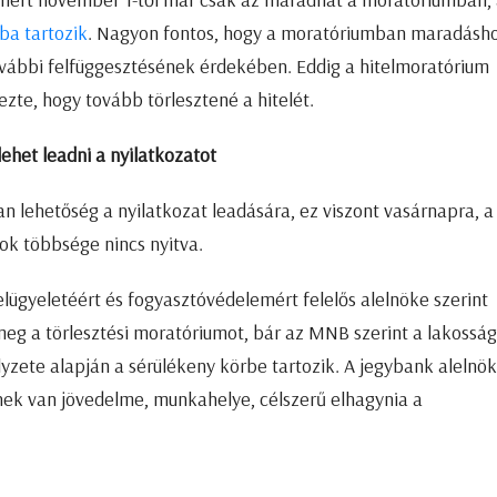
ba tartozik
. Nagyon fontos, hogy a moratóriumban maradásh
 további felfüggesztésének érdekében. Eddig a hitelmoratórium
zte, hogy tovább törlesztené a hitelét.
ehet leadni a nyilatkozatot
van lehetőség a nyilatkozat leadására, ez viszont vasárnapra, a
ok többsége nincs nyitva.
ügyeletéért és fogyasztóvédelemért felelős alelnöke szerint
eg a törlesztési moratóriumot, bár az MNB szerint a lakosság
yzete alapján a sérülékeny körbe tartozik. A jegybank alelnök
inek van jövedelme, munkahelye, célszerű elhagynia a