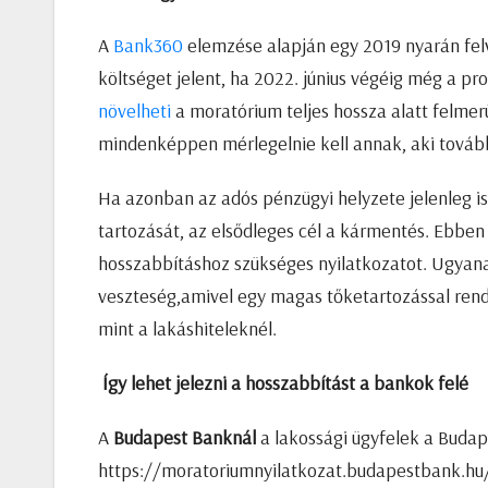
A
Bank360
elemzése alapján egy 2019 nyarán felvet
költséget jelent, ha 2022. június végéig még a p
növelheti
a moratórium teljes hossza alatt felmer
mindenképpen mérlegelnie kell annak, aki továbbr
Ha azonban az adós pénzügyi helyzete jelenleg is
tartozását, az elsődleges cél a kármentés. Ebben
hosszabbításhoz szükséges nyilatkozatot. Ugya
veszteség,amivel egy magas tőketartozással ren
mint a lakáshiteleknél.
Így lehet jelezni a hosszabbítást a bankok felé
A
Budapest Banknál
a lakossági ügyfelek a Budap
https://moratoriumnyilatkozat.budapestbank.hu