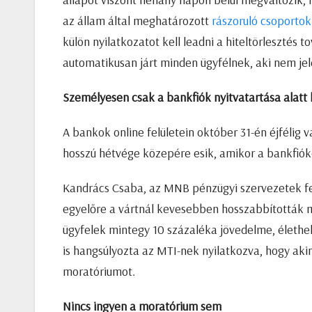
az állam által meghatározott
rászoruló csoportok
külön nyilatkozatot kell leadni a hiteltörlesztés
automatikusan járt minden ügyfélnek, aki nem jele
Személyesen csak a bankfiók nyitvatartása alatt l
A bankok online felületein október 31-én éjfélig 
hosszú hétvége közepére esik, amikor a bankfiók
Kandrács Csaba, az MNB pénzügyi szervezetek fel
egyelőre a vártnál kevesebben hosszabbították m
ügyfelek mintegy 10 százaléka jövedelme, élethel
is hangsúlyozta az MTI-nek nyilatkozva, hogy ak
moratóriumot.
Nincs ingyen a moratórium sem