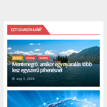
EZT OLVASTA MÁR?
Belföld
Címlap
Külföld
Montenegró: amikor egy nyaralás több
lesz egyszerű pihenésnél
aug 3, 2026