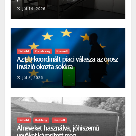
júl 14, 2026
Belföld
Gazdaság
Kiemelt
Az EU koordinált piaci válasza az orosz
invázió okozta sokkra
júl 8, 2026
Belföld
Kékfény
Kiemelt
Álneveket használva, jóhiszemű
vevőket károsított meg