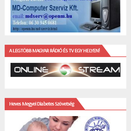
A LEGTÖBB MAGYAR RÁDIÓ ÉS TV EGY HELYEN!
Heves Megyei Diabetes Szövetség