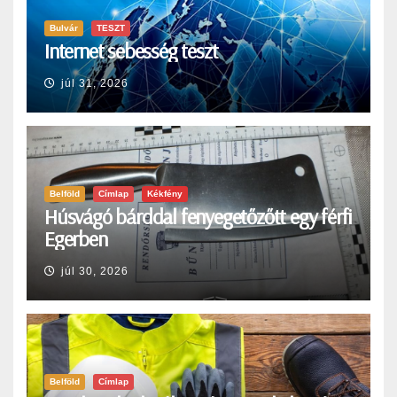
Bulvár
TESZT
Internet sebesség teszt
júl 31, 2026
Belföld
Címlap
Kékfény
Húsvágó bárddal fenyegetőzőtt egy férfi
Egerben
júl 30, 2026
Belföld
Címlap