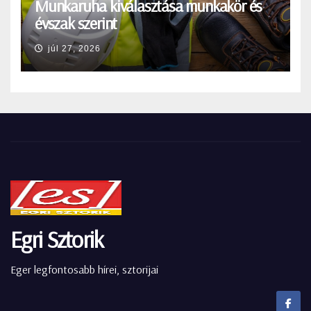
Munkaruha kiválasztása munkakör és
évszak szerint
júl 27, 2026
Egri Sztorik
Eger legfontosabb hírei, sztorijai