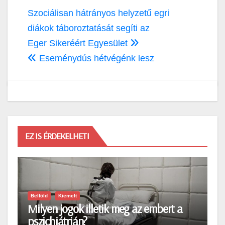
Bejegyzés
Szociálisan hátrányos helyzetű egri
navigáció
diákok táboroztatását segíti az
Eger Sikeréért Egyesület
Eseménydús hétvégénk lesz
EZ IS ÉRDEKELHETI
Belföld
Kiemelt
Milyen jogok illetik meg az embert a
pszichiátrián?