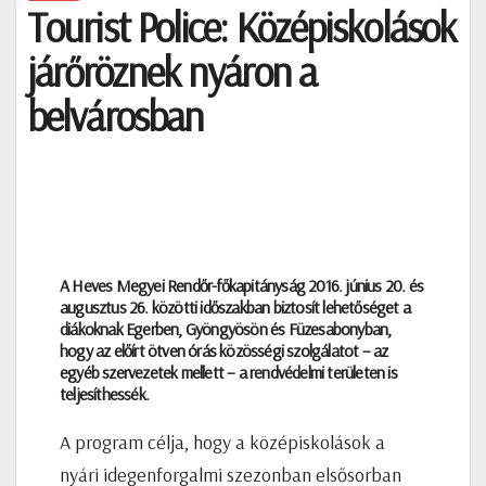
Tourist Police: Középiskolások
járőröznek nyáron a
belvárosban
A Heves Megyei Rendőr-főkapitányság 2016. június 20. és
augusztus 26. közötti időszakban biztosít lehetőséget a
diákoknak Egerben, Gyöngyösön és Füzesabonyban,
hogy az előírt ötven órás közösségi szolgálatot – az
egyéb szervezetek mellett – a rendvédelmi területen is
teljesíthessék.
A program célja, hogy a középiskolások a
nyári idegenforgalmi szezonban elsősorban