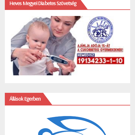
Heves Megyei Diabetes Szövetség
Állások Egerben