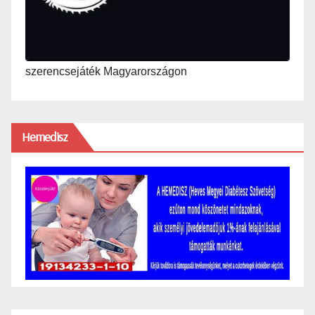
szerencsejáték Magyarországon
Hemedisz