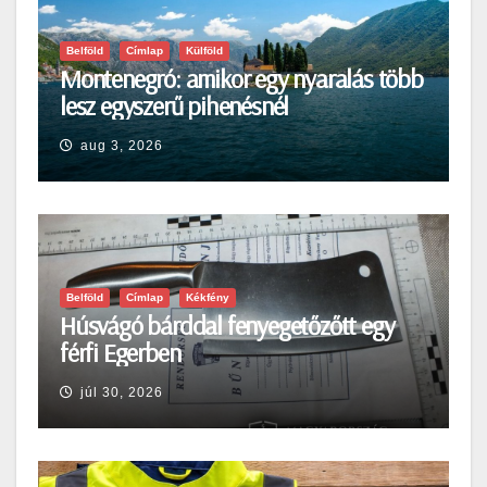
Belföld
Címlap
Külföld
Montenegró: amikor egy nyaralás több
lesz egyszerű pihenésnél
aug 3, 2026
Belföld
Címlap
Kékfény
Húsvágó bárddal fenyegetőzőtt egy
férfi Egerben
júl 30, 2026