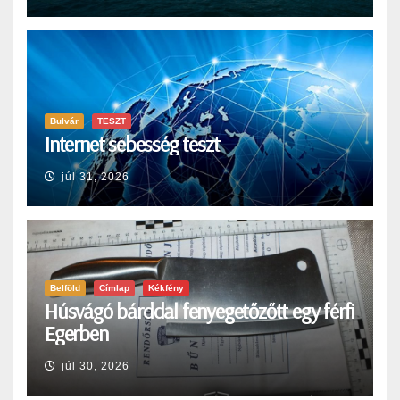
Bulvár
TESZT
Internet sebesség teszt
júl 31, 2026
Belföld
Címlap
Kékfény
Húsvágó bárddal fenyegetőzőtt egy férfi
Egerben
júl 30, 2026