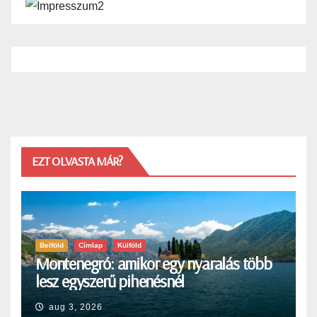
EZT OLVASTA MÁR?
Belföld
Címlap
Külföld
Montenegró: amikor egy nyaralás több
lesz egyszerű pihenésnél
aug 3, 2026