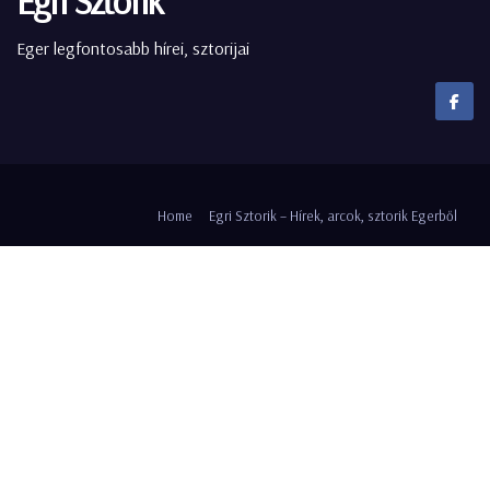
Egri Sztorik
Eger legfontosabb hírei, sztorijai
Home
Egri Sztorik – Hírek, arcok, sztorik Egerből