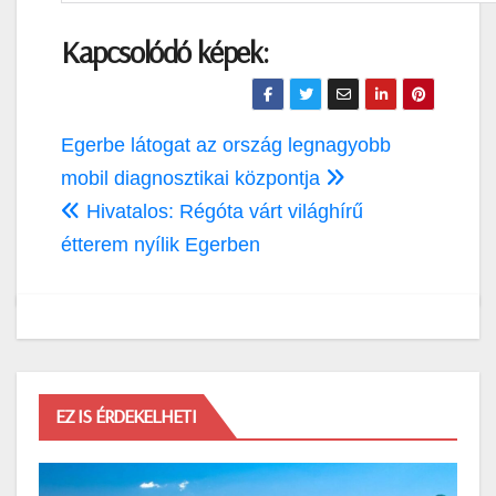
Kapcsolódó képek:
Bejegyzés
Egerbe látogat az ország legnagyobb
navigáció
mobil diagnosztikai központja
Hivatalos: Régóta várt világhírű
étterem nyílik Egerben
EZ IS ÉRDEKELHETI