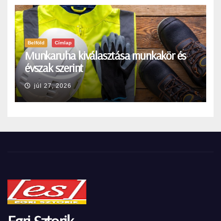
Belföld
Címlap
Munkaruha kiválasztása munkakör és
évszak szerint
júl 27, 2026