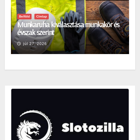
Belföld
Címlap
Munkaruha kiválasztása munkakör és
évszak szerint
júl 27, 2026