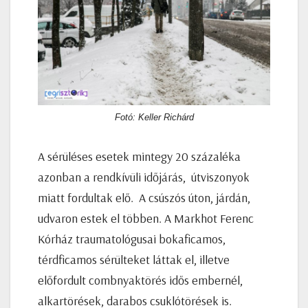
Fotó: Keller Richárd
A sérüléses esetek mintegy 20 százaléka
azonban a rendkívüli időjárás, útviszonyok
miatt fordultak elő. A csúszós úton, járdán,
udvaron estek el többen. A Markhot Ferenc
Kórház traumatológusai bokaficamos,
térdficamos sérülteket láttak el, illetve
előfordult combnyaktörés idős embernél,
alkartörések, darabos csuklótörések is.