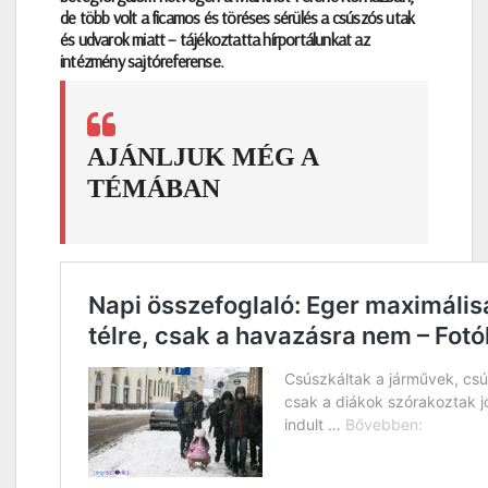
de több volt a ficamos és töréses sérülés a csúszós utak
és udvarok miatt – tájékoztatta hírportálunkat az
intézmény sajtóreferense.
AJÁNLJUK MÉG A
TÉMÁBAN