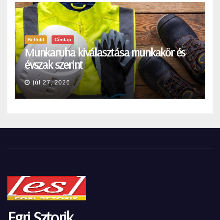
Belföld
Címlap
Munkaruha kiválasztása munkakör és
évszak szerint
júl 27, 2026
Egri Sztorik