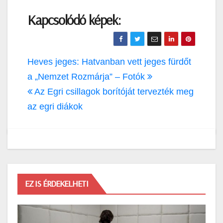
Kapcsolódó képek:
Bejegyzés
Heves jeges: Hatvanban vett jeges fürdőt
navigáció
a „Nemzet Rozmárja” – Fotók
Az Egri csillagok borítóját tervezték meg
az egri diákok
EZ IS ÉRDEKELHETI