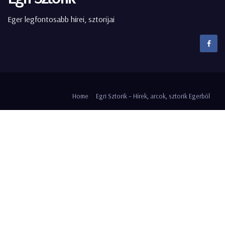
Eger legfontosabb hírei, sztorijai
Home
Egri Sztorik – Hírek, arcok, sztorik Egerből