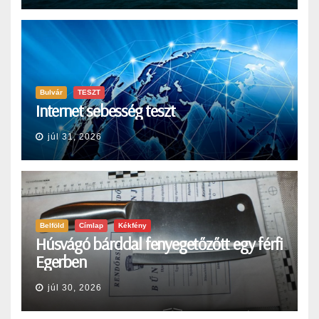
Bulvár
TESZT
Internet sebesség teszt
júl 31, 2026
Belföld
Címlap
Kékfény
Húsvágó bárddal fenyegetőzőtt egy férfi
Egerben
júl 30, 2026