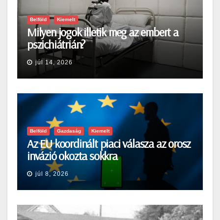
Belföld
Kiemelt
Milyen jogok illetik meg az embert a
pszichiátrián?
júl 14, 2026
Belföld
Gazdaság
Kiemelt
Az EU koordinált piaci válasza az orosz
invázió okozta sokkra
júl 8, 2026