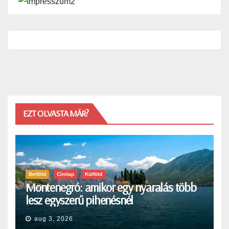
EZT OLVASTA MÁR?
Belföld
Címlap
Külföld
Montenegró: amikor egy nyaralás több
lesz egyszerű pihenésnél
aug 3, 2026