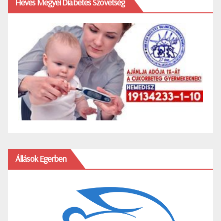
Heves Megyei Diabetes Szövetség
Állások Egerben