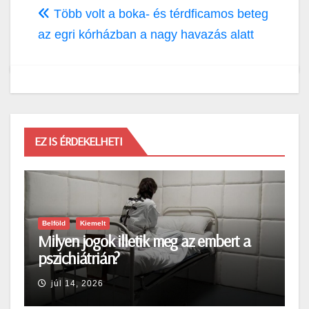
Több volt a boka- és térdficamos beteg
az egri kórházban a nagy havazás alatt
EZ IS ÉRDEKELHETI
Belföld
Kiemelt
Milyen jogok illetik meg az embert a
pszichiátrián?
júl 14, 2026