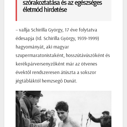
szórakoztatása és az egészséges
életmód hirdetése
– vallja Schirilla György, 17 éve folytatva
édesapja (Id. Schirilla György, 1939-1999)
hagyományát, aki magyar
szupermaratonistaként, hosszútávúszóként és
kerékpárversenyzőként már az ötvenes
évektől rendszeresen átúszta a sokszor
jégtábláktól hemzsegő Dunát.