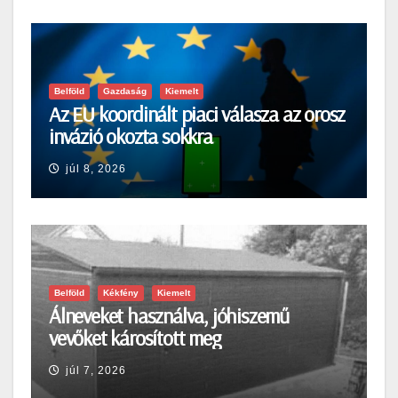
Belföld
Gazdaság
Kiemelt
Az EU koordinált piaci válasza az orosz
invázió okozta sokkra
júl 8, 2026
Belföld
Kékfény
Kiemelt
Álneveket használva, jóhiszemű
vevőket károsított meg
júl 7, 2026