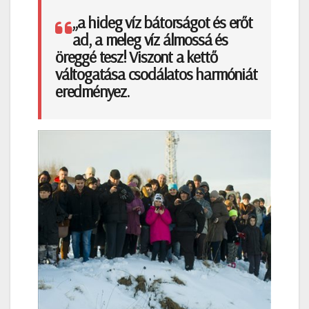
„a hideg víz bátorságot és erőt
ad, a meleg víz álmossá és
öreggé tesz! Viszont a kettő
váltogatása csodálatos harmóniát
eredményez.