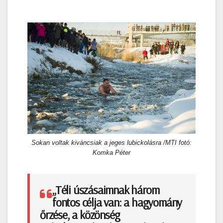
Sokan voltak kiváncsiak a jeges lubickolásra /MTI fotó:
Komka Péter
„Téli úszásaimnak három
fontos célja van: a hagyomány
őrzése, a közönség