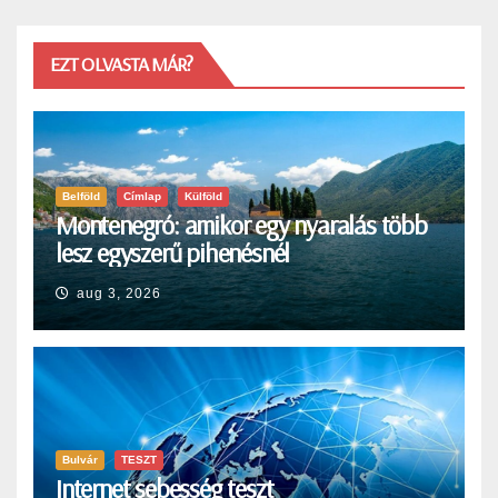
EZT OLVASTA MÁR?
Belföld
Címlap
Külföld
Montenegró: amikor egy nyaralás több
lesz egyszerű pihenésnél
aug 3, 2026
Bulvár
TESZT
Internet sebesség teszt