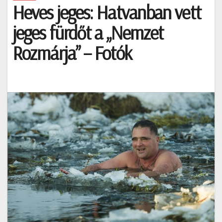
Heves jeges: Hatvanban vett
jeges fürdőt a „Nemzet
Rozmárja” – Fotók