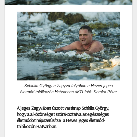
Schirilla György a Zagyva folyóban a Heves jeges
életmód-találkozón Hatvanban /MTI fotó: Komka Péter
A jeges Zagyvában úszott vasárnap Schirilla György,
hogy a a közönséget szórakoztatva az egészséges
életmódot népszerűsítse a Heves jeges életmód-
találkozón Hatvanban.