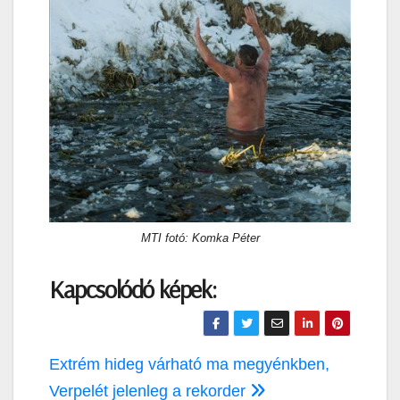
MTI fotó: Komka Péter
Kapcsolódó képek:
Bejegyzés
Extrém hideg várható ma megyénkben,
navigáció
Verpelét jelenleg a rekorder