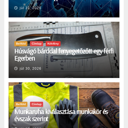
júl 31, 2026
Belföld
Címlap
Kékfény
Húsvágó bárddal fenyegetőzőtt egy férfi
Egerben
júl 30, 2026
Belföld
Címlap
Munkaruha kiválasztása munkakör és
évszak szerint