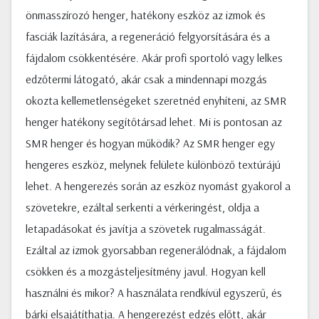
önmasszírozó henger, hatékony eszköz az izmok és
fasciák lazítására, a regeneráció felgyorsítására és a
fájdalom csökkentésére. Akár profi sportoló vagy lelkes
edzőtermi látogató, akár csak a mindennapi mozgás
okozta kellemetlenségeket szeretnéd enyhíteni, az SMR
henger hatékony segítőtársad lehet. Mi is pontosan az
SMR henger és hogyan működik? Az SMR henger egy
hengeres eszköz, melynek felülete különböző textúrájú
lehet. A hengerezés során az eszköz nyomást gyakorol a
szövetekre, ezáltal serkenti a vérkeringést, oldja a
letapadásokat és javítja a szövetek rugalmasságát.
Ezáltal az izmok gyorsabban regenerálódnak, a fájdalom
csökken és a mozgásteljesítmény javul. Hogyan kell
használni és mikor? A használata rendkívül egyszerű, és
bárki elsajátíthatja. A hengerezést edzés előtt, akár