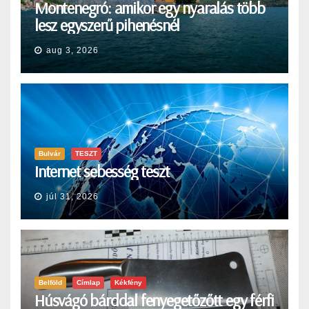
Montenegró: amikor egy nyaralás több
lesz egyszerű pihenésnél
aug 3, 2026
Bulvár
TESZT
Internet sebesség teszt
júl 31, 2026
Belföld
Címlap
Kékfény
Húsvágó bárddal fenyegetőzőtt egy férfi