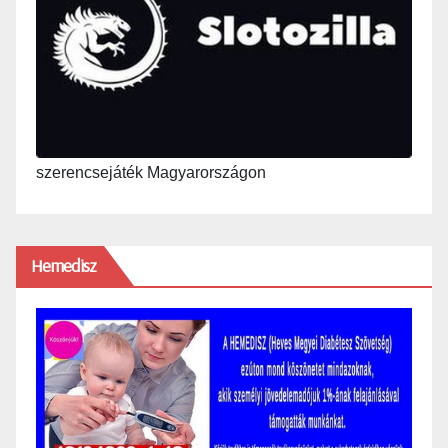
szerencsejáték Magyarországon
Hemedisz