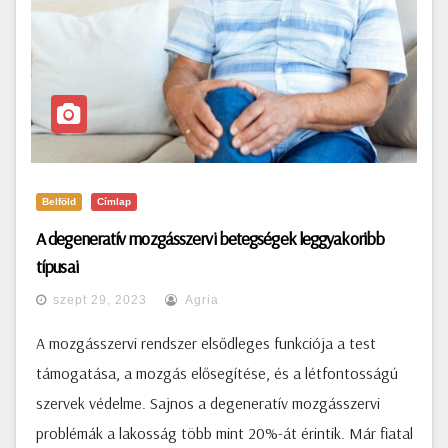
Belföld
Címlap
A degeneratív mozgásszervi betegségek leggyakoribb
típusai
szept 29, 2023
Agria
A mozgásszervi rendszer elsődleges funkciója a test
támogatása, a mozgás elősegítése, és a létfontosságú
szervek védelme. Sajnos a degeneratív mozgásszervi
problémák a lakosság több mint 20%-át érintik. Már fiatal