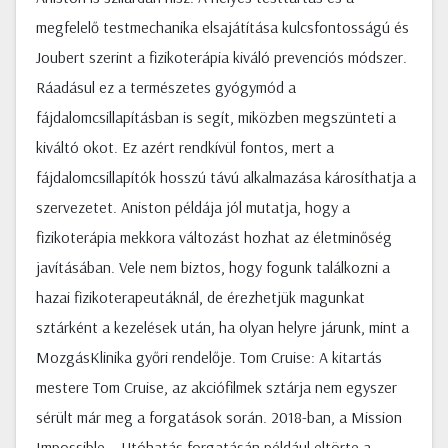
megfelelő testmechanika elsajátítása kulcsfontosságú és
Joubert szerint a fizikoterápia kiváló prevenciós módszer.
Ráadásul ez a természetes gyógymód a
fájdalomcsillapításban is segít, miközben megszünteti a
kiváltó okot. Ez azért rendkívül fontos, mert a
fájdalomcsillapítók hosszú távú alkalmazása károsíthatja a
szervezetet. Aniston példája jól mutatja, hogy a
fizikoterápia mekkora változást hozhat az életminőség
javításában. Vele nem biztos, hogy fogunk találkozni a
hazai fizikoterapeutáknál, de érezhetjük magunkat
sztárként a kezelések után, ha olyan helyre járunk, mint a
MozgásKlinika győri rendelője. Tom Cruise: A kitartás
mestere Tom Cruise, az akciófilmek sztárja nem egyszer
sérült már meg a forgatások során. 2018-ban, a Mission
Impossible – Utóhatás forgatásán például eltörte a