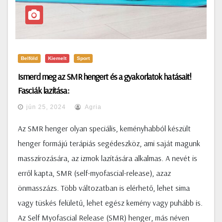
Belföld
Kiemelt
Sport
Ismerd meg az SMR hengert és a gyakorlatok hatásait!
Fasciák lazítása:
jún 25, 2024
Agria
Az SMR henger olyan speciális, keményhabból készült
henger formájú terápiás segédeszköz, ami saját magunk
masszírozására, az izmok lazítására alkalmas. A nevét is
erről kapta, SMR (self-myofascial-release), azaz
önmasszázs. Több változatban is elérhető, lehet sima
vagy tüskés felületű, lehet egész kemény vagy puhább is.
Az Self Myofascial Release (SMR) henger, más néven