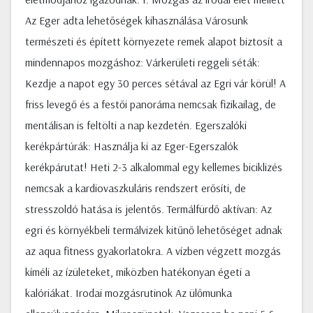
Az Eger adta lehetőségek kihasználása Városunk
természeti és épített környezete remek alapot biztosít a
mindennapos mozgáshoz: Várkerületi reggeli séták:
Kezdje a napot egy 30 perces sétával az Egri vár körül! A
friss levegő és a festői panoráma nemcsak fizikailag, de
mentálisan is feltölti a nap kezdetén. Egerszalóki
kerékpártúrák: Használja ki az Eger-Egerszalók
kerékpárutat! Heti 2-3 alkalommal egy kellemes biciklizés
nemcsak a kardiovaszkuláris rendszert erősíti, de
stresszoldó hatása is jelentős. Termálfürdő aktívan: Az
egri és környékbeli termálvizek kitűnő lehetőséget adnak
az aqua fitness gyakorlatokra. A vízben végzett mozgás
kíméli az ízületeket, miközben hatékonyan égeti a
kalóriákat. Irodai mozgásrutinok Az ülőmunka