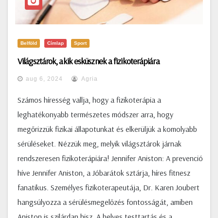
Belföld
Címlap
Sport
Világsztárok, akik esküsznek a fizikoterápiára
aug 6, 2024
Agria
Számos híresség vallja, hogy a fizikoterápia a
leghatékonyabb természetes módszer arra, hogy
megőrizzük fizikai állapotunkat és elkerüljük a komolyabb
sérüléseket. Nézzük meg, melyik világsztárok járnak
rendszeresen fizikoterápiára! Jennifer Aniston: A prevenció
híve Jennifer Aniston, a Jóbarátok sztárja, híres fitnesz
fanatikus. Személyes fizikoterapeutája, Dr. Karen Joubert
hangsúlyozza a sérülésmegelőzés fontosságát, amiben
Aniston is szilárdan hisz. A helyes testtartás és a