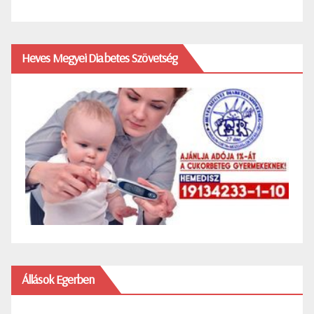
Heves Megyei Diabetes Szövetség
Állások Egerben