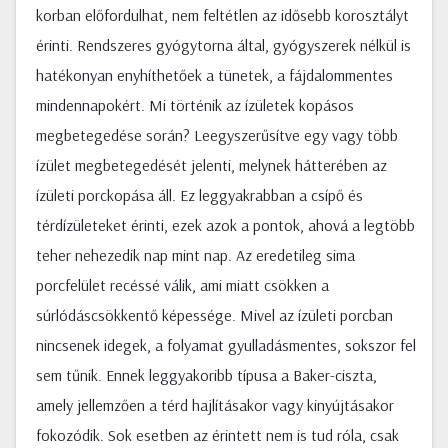
korban előfordulhat, nem feltétlen az idősebb korosztályt
érinti. Rendszeres gyógytorna által, gyógyszerek nélkül is
hatékonyan enyhíthetőek a tünetek, a fájdalommentes
mindennapokért. Mi történik az ízületek kopásos
megbetegedése során? Leegyszerűsítve egy vagy több
ízület megbetegedését jelenti, melynek hátterében az
ízületi porckopása áll. Ez leggyakrabban a csípő és
térdízületeket érinti, ezek azok a pontok, ahová a legtöbb
teher nehezedik nap mint nap. Az eredetileg sima
porcfelület recéssé válik, ami miatt csökken a
súrlódáscsökkentő képessége. Mivel az ízületi porcban
nincsenek idegek, a folyamat gyulladásmentes, sokszor fel
sem tűnik. Ennek leggyakoribb típusa a Baker-ciszta,
amely jellemzően a térd hajlításakor vagy kinyújtásakor
fokozódik. Sok esetben az érintett nem is tud róla, csak