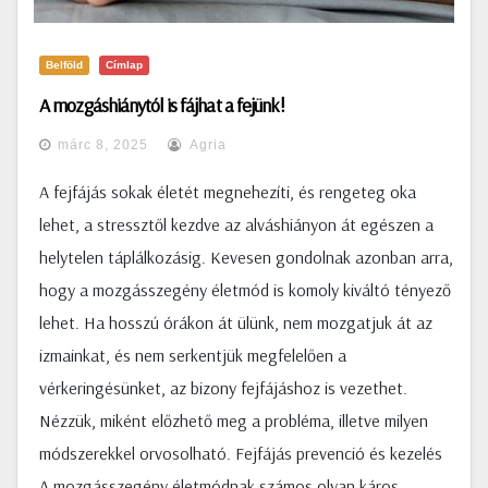
Belföld
Címlap
A mozgáshiánytól is fájhat a fejünk!
márc 8, 2025
Agria
A fejfájás sokak életét megnehezíti, és rengeteg oka
lehet, a stressztől kezdve az alváshiányon át egészen a
helytelen táplálkozásig. Kevesen gondolnak azonban arra,
hogy a mozgásszegény életmód is komoly kiváltó tényező
lehet. Ha hosszú órákon át ülünk, nem mozgatjuk át az
izmainkat, és nem serkentjük megfelelően a
vérkeringésünket, az bizony fejfájáshoz is vezethet.
Nézzük, miként előzhető meg a probléma, illetve milyen
módszerekkel orvosolható. Fejfájás prevenció és kezelés
A mozgásszegény életmódnak számos olyan káros