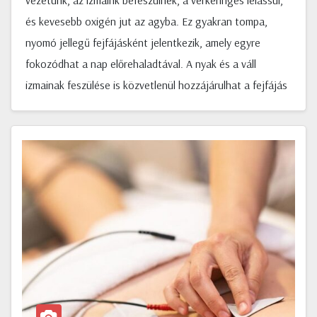
vezetünk, az izmaink befeszülnek, a vérkeringés lelassul,
és kevesebb oxigén jut az agyba. Ez gyakran tompa,
nyomó jellegű fejfájásként jelentkezik, amely egyre
fokozódhat a nap előrehaladtával. A nyak és a váll
izmainak feszülése is közvetlenül hozzájárulhat a fejfájás