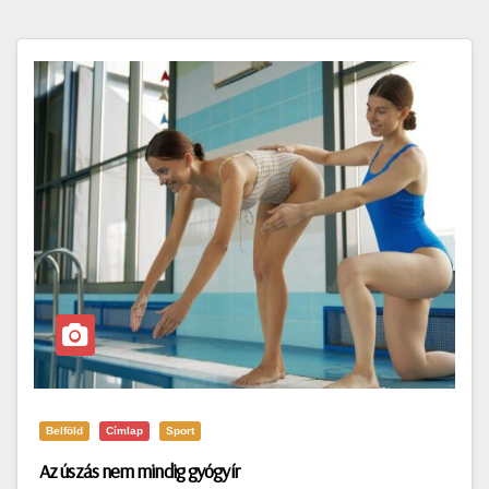
Belföld
Címlap
Sport
Az úszás nem mindig gyógyír