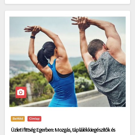
Belföld
Címlap
Üzleti fittség Egerben: Mozgás, táplálékkiegészítők és