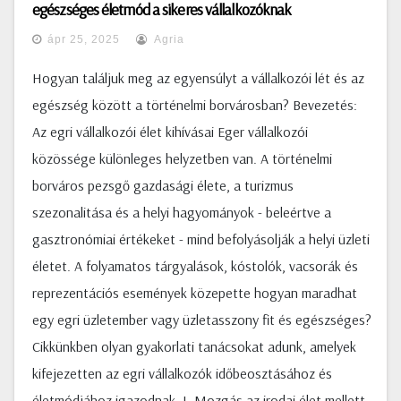
egészséges életmód a sikeres vállalkozóknak
ápr 25, 2025
Agria
Hogyan találjuk meg az egyensúlyt a vállalkozói lét és az
egészség között a történelmi borvárosban? Bevezetés:
Az egri vállalkozói élet kihívásai Eger vállalkozói
közössége különleges helyzetben van. A történelmi
borváros pezsgő gazdasági élete, a turizmus
szezonalitása és a helyi hagyományok - beleértve a
gasztronómiai értékeket - mind befolyásolják a helyi üzleti
életet. A folyamatos tárgyalások, kóstolók, vacsorák és
reprezentációs események közepette hogyan maradhat
egy egri üzletember vagy üzletasszony fit és egészséges?
Cikkünkben olyan gyakorlati tanácsokat adunk, amelyek
kifejezetten az egri vállalkozók időbeosztásához és
életmódjához igazodnak. I. Mozgás az irodai élet mellett