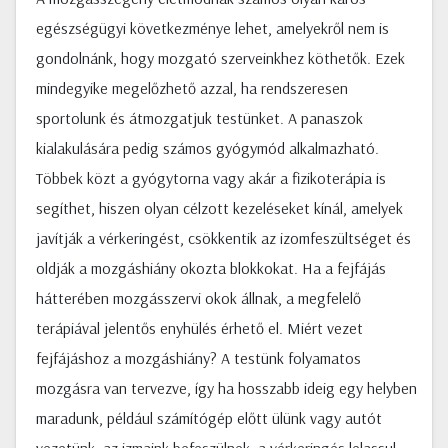
egészségügyi következménye lehet, amelyekről nem is
gondolnánk, hogy mozgató szerveinkhez köthetők. Ezek
mindegyike megelőzhető azzal, ha rendszeresen
sportolunk és átmozgatjuk testünket. A panaszok
kialakulására pedig számos gyógymód alkalmazható.
Többek közt a gyógytorna vagy akár a fizikoterápia is
segíthet, hiszen olyan célzott kezeléseket kínál, amelyek
javítják a vérkeringést, csökkentik az izomfeszültséget és
oldják a mozgáshiány okozta blokkokat. Ha a fejfájás
hátterében mozgásszervi okok állnak, a megfelelő
terápiával jelentős enyhülés érhető el. Miért vezet
fejfájáshoz a mozgáshiány? A testünk folyamatos
mozgásra van tervezve, így ha hosszabb ideig egy helyben
maradunk, például számítógép előtt ülünk vagy autót