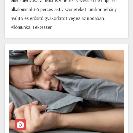
ellensúlyozására: Mikroszünetek: Vezessen be napi 5-6
alkalommal 3-5 perces aktív szüneteket, amikor néhány
nyújtó és erősítő gyakorlatot végez az irodában.
Állómunka: Fektessen