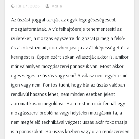
júl 17, 2026
Agria
Az úszást joggal tartják az egyik legegészségesebb
mozgásformának. A víz felhajtóereje tehermentesíti az
ízületeket, a mozgás egyszerre dolgoztatja meg a felső-
és alsótest izmait, miközben javítja az állóképességet és a
keringést is. Éppen ezért sokan választják akkor is, amikor
már valamilyen mozgásszervi panaszuk van. Most akkor
egészséges az úszás vagy sem? A válasz nem egyértelmű
igen vagy nem. Fontos tudni, hogy bár az úszás valóban
rendkívül hasznos lehet, nem minden esetben jelent
automatikusan megoldást. Ha a testben már fennáll egy
mozgásszervi probléma vagy helytelen mozgásminta, a
nem megfelelő technikával végzett úszás akár fokozhatja
is a panaszokat. Ha úszás közben vagy után rendszeresen