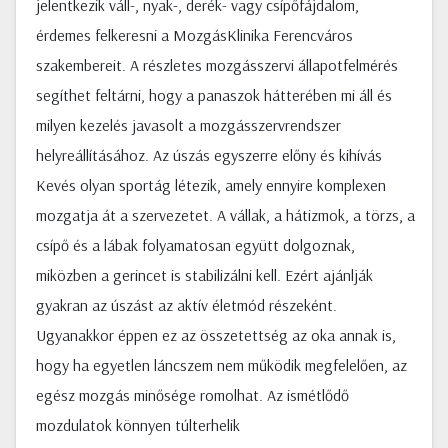
jelentkezik váll-, nyak-, derék- vagy csípőfájdalom,
érdemes felkeresni a MozgásKlinika Ferencváros
szakembereit. A részletes mozgásszervi állapotfelmérés
segíthet feltárni, hogy a panaszok hátterében mi áll és
milyen kezelés javasolt a mozgásszervrendszer
helyreállításához. Az úszás egyszerre előny és kihívás
Kevés olyan sportág létezik, amely ennyire komplexen
mozgatja át a szervezetet. A vállak, a hátizmok, a törzs, a
csípő és a lábak folyamatosan együtt dolgoznak,
miközben a gerincet is stabilizálni kell. Ezért ajánlják
gyakran az úszást az aktív életmód részeként.
Ugyanakkor éppen ez az összetettség az oka annak is,
hogy ha egyetlen láncszem nem működik megfelelően, az
egész mozgás minősége romolhat. Az ismétlődő
mozdulatok könnyen túlterhelik