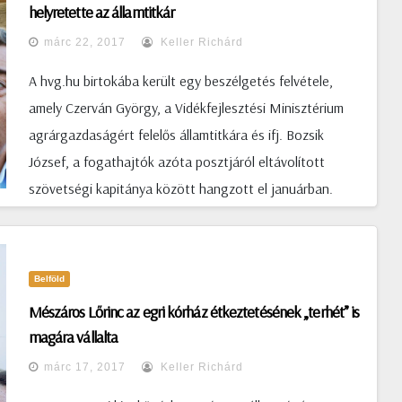
helyretette az államtitkár
márc 22, 2017
Keller Richárd
A hvg.hu birtokába került egy beszélgetés felvétele,
amely Czerván György, a Vidékfejlesztési Minisztérium
agrárgazdaságért felelős államtitkára és ifj. Bozsik
József, a fogathajtók azóta posztjáról eltávolított
szövetségi kapitánya között hangzott el januárban.
(tovább…)
Belföld
Mészáros Lőrinc az egri kórház étkeztetésének „terhét” is
magára vállalta
márc 17, 2017
Keller Richárd