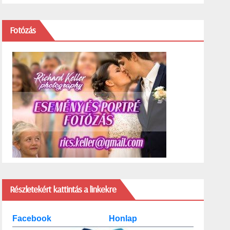
Fotózás
Részletekért kattintás a linkekre
Facebook
Honlap