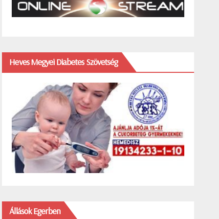
Heves Megyei Diabetes Szövetség
Állások Egerben