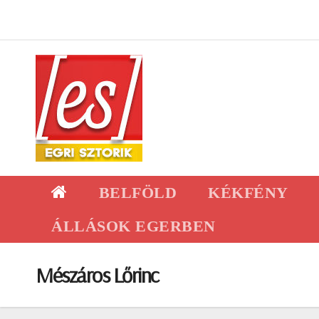
Skip
to
content
BELFÖLD
KÉKFÉNY
ÁLLÁSOK EGERBEN
Mészáros Lőrinc