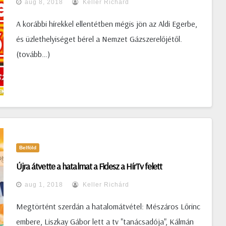
aug 8, 2018
Keller Richárd
Citadellán, az ott található világháborús bunker
elbontását ők végezhetik 250 millió forintért.
A korábbi hírekkel ellentétben mégis jön az Aldi Egerbe,
és üzlethelyiséget bérel a Nemzet Gázszerelőjétől.
(tovább…)
Belföld
Újra átvette a hatalmat a Fidesz a HírTv felett
aug 1, 2018
Keller Richárd
Megtörtént szerdán a hatalomátvétel: Mészáros Lőrinc
embere, Liszkay Gábor lett a tv "tanácsadója", Kálmán