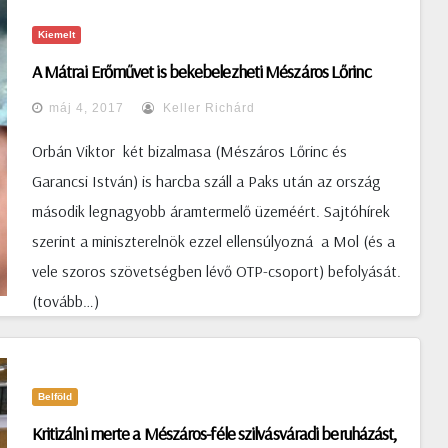
céget tesz ki. A portólióba beletartozik a Hír TV és a
Kiemelt
bezárt Magyar Nemzet anyacége, a Mundusé a
A Mátrai Erőművet is bekebelezheti Mészáros Lőrinc
tévéműsorokat gyártó Hung-Ister. Közvetve a Pro-
máj 4, 2017
Keller Richárd
Rátáé és a Pro-Aurumé a közterületi reklámpiacon még
mindig erős Publimont, és ezeken keresztül része a
Orbán Viktor két bizalmasa (Mészáros Lőrinc és
Simicska-birodalomnak az út- és vasútépítési
Garancsi István) is harcba száll a Paks után az ország
közbeszerzéseket korábban domináló Közgép is. A
második legnagyobb áramtermelő üzeméért. Sajtóhírek
legrégebbi Simicska-érdekeltségek közé tartozó Mahir-
szerint a miniszterelnök ezzel ellensúlyozná a Mol (és a
csoport szintén közvetett módon érintett a
vele szoros szövetségben lévő OTP-csoport) befolyását.
tranzakcióban. A lap úgy tudja, a 60 cég nem áll meg
(tovább…)
Nyergesnél, mert ő valószínűleg tovább passzolja
Belföld
Kritizálni merte a Mészáros-féle szilvásváradi beruházást,