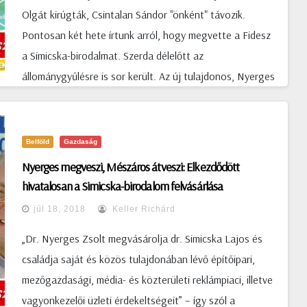
Olgát kirúgták, Csintalan Sándor "önként" távozik.
Pontosan két hete írtunk arról, hogy megvette a Fidesz
a Simicska-birodalmat. Szerda délelőtt az
állománygyűlésre is sor került. Az új tulajdonos, Nyerges
Zsolt, aki Orbán Viktor "alapembere",Liszkay Gábort
megtette a HírTv "tanácsadójának". Döntését azzal
indokolta, hogy „a műsorgyártás folyamatos figyelmet
Belföld
Gazdaság
igényel." Ezzel be is igazolódott az a korábbi
Nyerges megveszi, Mészáros átveszi: Elkezdődött
sajtóértesülés, miszerint Nyerges át fogja "passzolni"
hivatalosan a Simicska-birodalom felvásárlása
Mészáros Lőrincnek a Simicska-birodalom
júl 18, 2018
Keller Richárd
zászlóshajójának számító HírTv-t. Liszkay Gábor ugyanis
„Dr. Nyerges Zsolt megvásárolja dr. Simicska Lajos és
a kormány (értsd Fidesz) médiabirodalmának egyik
családja saját és közös tulajdonában lévő építőipari,
irányítója, Mészáros Lőrinc vállalatának, a Mediaworks-
mezőgazdasági, média- és közterületi reklámpiaci, illetve
nek a vezérigazgatója. Liszkay korábban több mint tíz
vagyonkezelői üzleti érdekeltségeit” – így szól a
éven keresztül felügyelte a szakmai munkát a Magyar