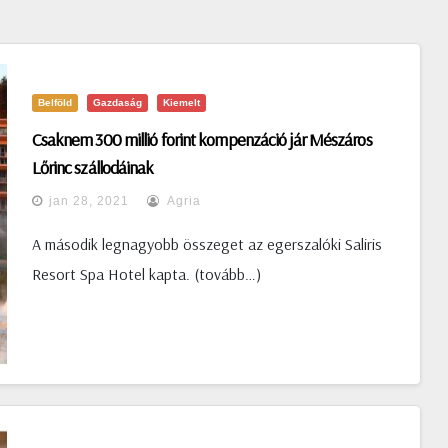
Belföld
Gazdaság
Kiemelt
Csaknem 300 millió forint kompenzáció jár Mészáros
Lőrinc szállodáinak
jan 28, 2021
Agria
A második legnagyobb összeget az egerszalóki Saliris
Resort Spa Hotel kapta. (tovább…)