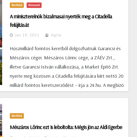
Belföld
Kiemelt
A miniszterelnök bizalmasai nyerték meg a Citadella
felújítását
jan 19, 2021
Agria
Húszmilliárd forintos keretből dolgozhatnak Garancsi és
Mészáros cégei. Mészáros Lőrinc cége, a ZÁÉV Zrt.,
illetve Garancsi István vállalkozása, a Market Építő Zrt.
nyerte meg közösen a Citadella felújítására kiírt nettó 20
milliárd forintos keretszerződést – írja a 24.hu. A megbízó
a Miniszterelnökség alá tartozó Várkapitányság
Nonprofit Zrt. A Citadella felújításáról tavaly nyáron
döntöttek, a beruházást a kormány nemzetgazdasági
Belföld
szempontból kiemelt jelentőségű üggyé nyilvánította. A
Mészáros Lőrinc ezt is leboltolta: Mégis jön az Aldi Egerbe
Mészáros Lőrinc-féle ZÁÉV már eddig is dolgozott a