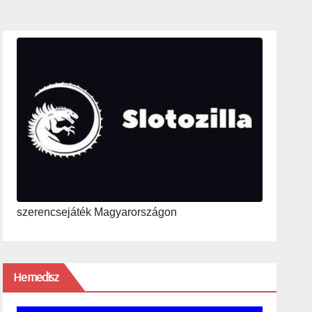
szerencsejáték Magyarországon
Hemedisz