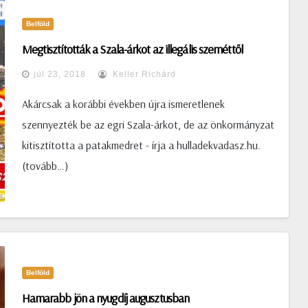
Belföld
Megtisztították a Szala-árkot az illegális szeméttől
júl 23, 2018
Keller Richárd
Akárcsak a korábbi években újra ismeretlenek
szennyezték be az egri Szala-árkot, de az önkormányzat
kitisztította a patakmedret - írja a hulladekvadasz.hu.
(tovább…)
Belföld
Hamarabb jön a nyugdíj augusztusban