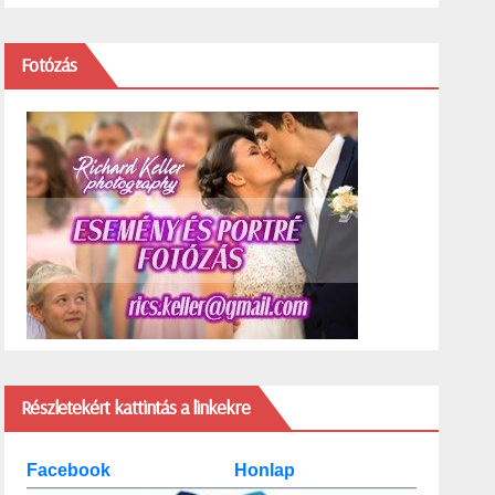
Fotózás
Részletekért kattintás a linkekre
Facebook
Honlap