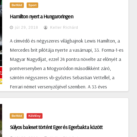
felriadt azonnal fékezett, és balra rántotta a kormányt.
Belföld
Sport
Hamilton nyert a Hungaroringen
júl 29, 2018
Keller Richárd
A címvédő és négyszeres világbajnok Lewis Hamilton, a
Mercedes brit pilótája nyerte a vasárnapi, 33. Forma-1-es
Magyar Nagydíjat, ezzel 24 pontra növelte az előnyét a
pontversenyben a Mogyoródon másodikként záró,
szintén négyszeres vb-győztes Sebastian Vettellel, a
Ferrari német versenyzőjével szemben. A 33 éves
Hamilton rekordot jelentő hatodik alkalommal győzött
Mogyoródon, az idei szezonban ötödször, pályafutása
során pedig 67. alkalommal állhatott a dobogó felső
Belföld
Kékfény
fokára. A harmadik helyen Vettel csapattársa, a finn Kimi
Súlyos baleset történt Eger és Egerbakta között
Räikkönen végzett. A vb egy hónap szünet után,