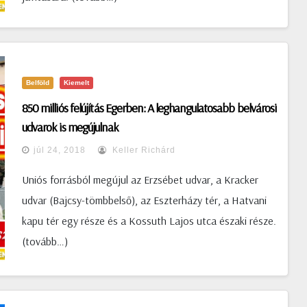
Belföld
Kiemelt
850 milliós felújítás Egerben: A leghangulatosabb belvárosi
udvarok is megújulnak
júl 24, 2018
Keller Richárd
Uniós forrásból megújul az Erzsébet udvar, a Kracker
udvar (Bajcsy-tömbbelső), az Eszterházy tér, a Hatvani
kapu tér egy része és a Kossuth Lajos utca északi része.
(tovább…)