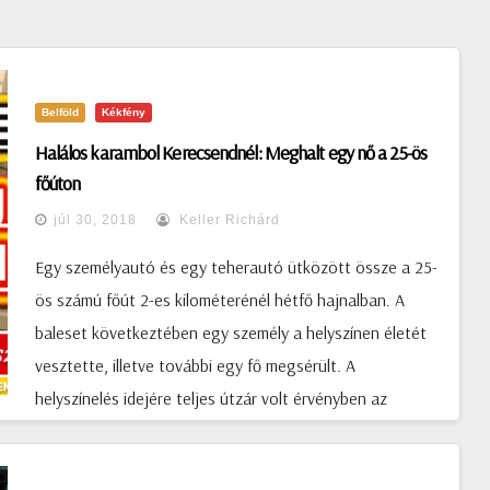
Belföld
Kékfény
Halálos karambol Kerecsendnél: Meghalt egy nő a 25-ös
főúton
júl 30, 2018
Keller Richárd
Egy személyautó és egy teherautó ütközött össze a 25-
ös számú főút 2-es kilométerénél hétfő hajnalban. A
baleset következtében egy személy a helyszínen életét
vesztette, illetve további egy fő megsérült. A
helyszínelés idejére teljes útzár volt érvényben az
érintett útszakaszon. Az Agria Tv úgy tudja a nő
feltehetően elaludt egy pillanatra a volánnál, majd amikor