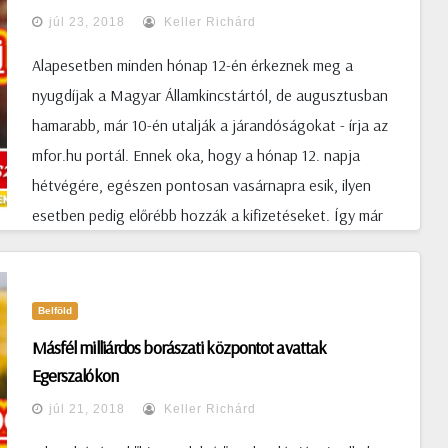
júl 23, 2018
Keller Richárd
Alapesetben minden hónap 12-én érkeznek meg a
nyugdíjak a Magyar Államkincstártól, de augusztusban
hamarabb, már 10-én utalják a járandóságokat - írja az
mfor.hu portál. Ennek oka, hogy a hónap 12. napja
hétvégére, egészen pontosan vasárnapra esik, ilyen
esetben pedig előrébb hozzák a kifizetéseket. Így már
pénteken pénzhez jutnak az idősek. A rákövetkező őszi
hónapokban visszaáll a rend, mivel 12-e hétköznapokra
esik, ezért azon a napon landolnak a nyugdíjak a
Belföld
számlákon. Decemberben azonban sokkal hamarabb, már
Másfél milliárdos borászati központot avattak
a hónap elején megjelenik a számlákon a pénz: az
Egerszalókon
államkincstár alá tartozó Nyugdíjfolyósító Igazgatóság
júl 21, 2018
Keller Richárd
tájékoztatása szerint december 3-án történik az utalás.