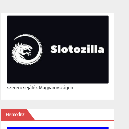
szerencsejáték Magyarországon
Hemedisz