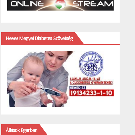
Heves Megyei Diabetes Szövetség
Állások Egerben