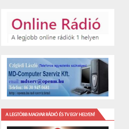
A LEGTÖBB MAGYAR RÁDIÓ ÉS TV EGY HELYEN!