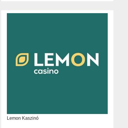
Lemon Kaszinó