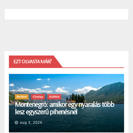
EZT OLVASTA MÁR?
Belföld
Címlap
Külföld
Montenegró: amikor egy nyaralás több
lesz egyszerű pihenésnél
aug 3, 2026