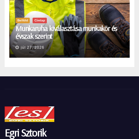
Belföld
Címlap
Munkaruha kiválasztása munkakör és
évszak szerint
júl 27, 2026
Egri Sztorik