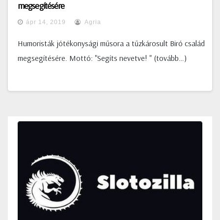
megsegítésére
ápr 14, 2019
Agria
Humoristák jótékonysági műsora a tűzkárosult Biró család
megsegítésére. Mottó: "Segíts nevetve! " (tovább…)