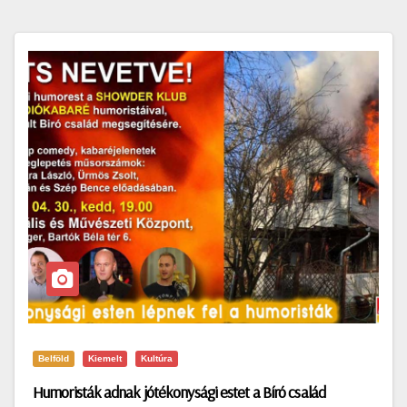
Belföld
Kiemelt
Kultúra
Humoristák adnak jótékonysági estet a Bíró család