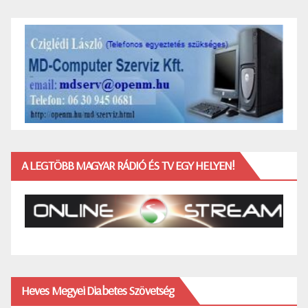
A LEGTÖBB MAGYAR RÁDIÓ ÉS TV EGY HELYEN!
Heves Megyei Diabetes Szövetség