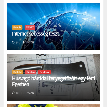
Bulvár
TESZT
Internet sebesség teszt
júl 31, 2026
Belföld
Címlap
Kékfény
Húsvágó bárddal fenyegetőzőtt egy férfi
Egerben
júl 30, 2026