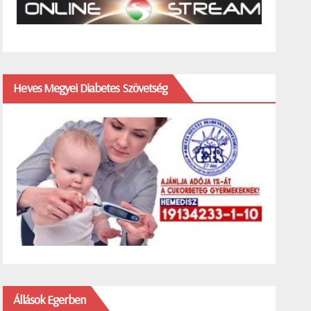
Heves Megyei Diabetes Szövetség
Állások Egerben