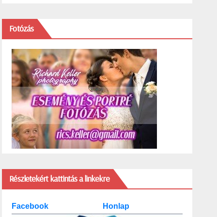
Fotózás
Részletekért kattintás a linkekre
Facebook
Honlap