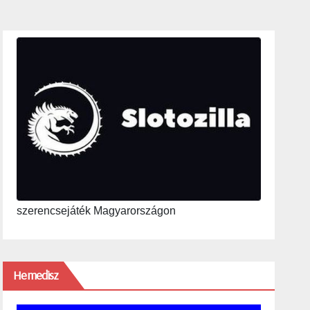
szerencsejáték Magyarországon
Hemedisz