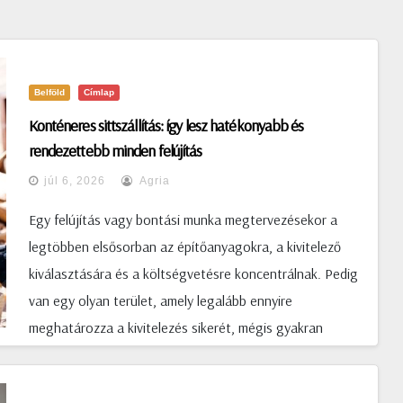
Belföld
Címlap
Konténeres sittszállítás: így lesz hatékonyabb és
rendezettebb minden felújítás
júl 6, 2026
Agria
Egy felújítás vagy bontási munka megtervezésekor a
legtöbben elsősorban az építőanyagokra, a kivitelező
kiválasztására és a költségvetésre koncentrálnak. Pedig
van egy olyan terület, amely legalább ennyire
meghatározza a kivitelezés sikerét, mégis gyakran
háttérbe szorul: az építési hulladék kezelése. A bontás
során keletkező sitt rövid idő alatt jelentős mennyiségű