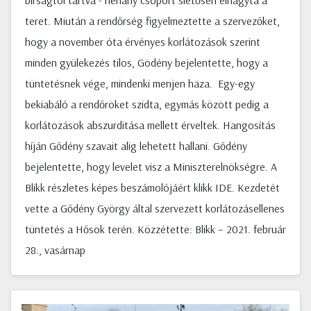
bírságtól tartva - néhány csoport sietősen elhagyta a
teret. Miután a rendőrség figyelmeztette a szervezőket,
hogy a november óta érvényes korlátozások szerint
minden gyülekezés tilos, Gödény bejelentette, hogy a
tüntetésnek vége, mindenki menjen haza. Egy-egy
bekiabáló a rendőröket szidta, egymás között pedig a
korlátozások abszurditása mellett érveltek. Hangosítás
híján Gődény szavait alig lehetett hallani. Gődény
bejelentette, hogy levelet visz a Miniszterelnökségre. A
Blikk részletes képes beszámolójáért klikk IDE. Kezdetét
vette a Gődény György által szervezett korlátozásellenes
tüntetés a Hősök terén. Közzétette: Blikk – 2021. február
28., vasárnap