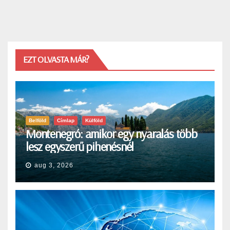
EZT OLVASTA MÁR?
Belföld
Címlap
Külföld
Montenegró: amikor egy nyaralás több
lesz egyszerű pihenésnél
aug 3, 2026