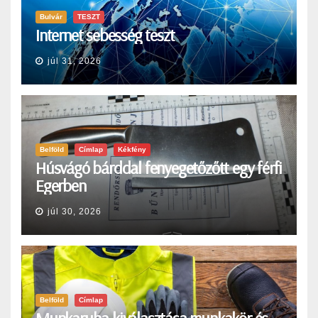
Bulvár
TESZT
Internet sebesség teszt
júl 31, 2026
Belföld
Címlap
Kékfény
Húsvágó bárddal fenyegetőzőtt egy férfi
Egerben
júl 30, 2026
Belföld
Címlap
Munkaruha kiválasztása munkakör és