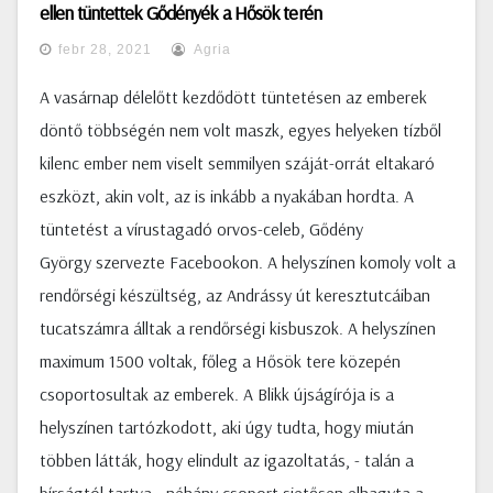
ellen tüntettek Gődényék a Hősök terén
febr 28, 2021
Agria
A vasárnap délelőtt kezdődött tüntetésen az emberek
döntő többségén nem volt maszk, egyes helyeken tízből
kilenc ember nem viselt semmilyen száját-orrát eltakaró
eszközt, akin volt, az is inkább a nyakában hordta. A
tüntetést a vírustagadó orvos-celeb, Gődény
György szervezte Facebookon. A helyszínen komoly volt a
rendőrségi készültség, az Andrássy út keresztutcáiban
tucatszámra álltak a rendőrségi kisbuszok. A helyszínen
maximum 1500 voltak, főleg a Hősök tere közepén
csoportosultak az emberek. A Blikk újságírója is a
helyszínen tartózkodott, aki úgy tudta, hogy miután
többen látták, hogy elindult az igazoltatás, - talán a