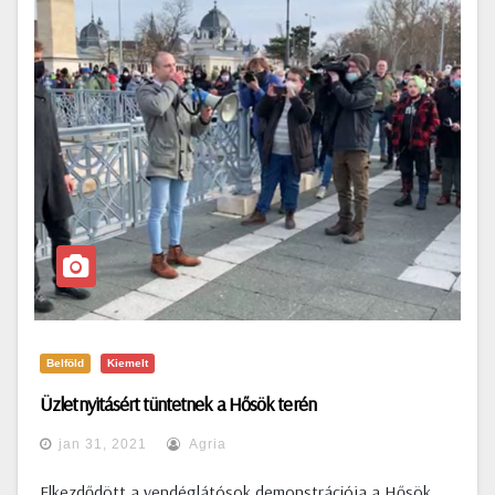
Belföld
Kiemelt
Üzletnyitásért tüntetnek a Hősök terén
jan 31, 2021
Agria
Elkezdődött a vendéglátósok demonstrációja a Hősök