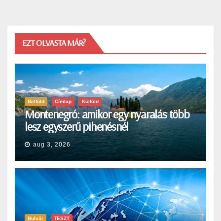
EZT OLVASTA MÁR?
Belföld
Címlap
Külföld
Montenegró: amikor egy nyaralás több
lesz egyszerű pihenésnél
aug 3, 2026
Bulvár
TESZT