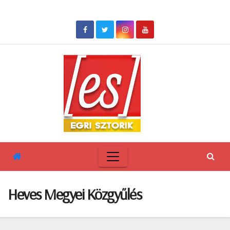
Skip
to
content
Heves Megyei Közgyűlés