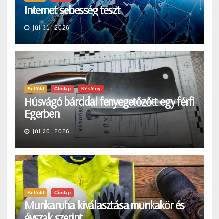
Internet sebesség teszt
júl 31, 2026
Belföld
Címlap
Kékfény
Húsvágó bárddal fenyegetőzőtt egy férfi
Egerben
júl 30, 2026
Belföld
Címlap
Munkaruha kiválasztása munkakör és
évszak szerint