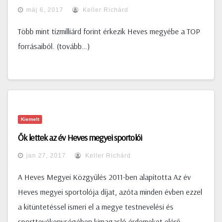
máj 6, 2017
Keller Richárd
Több mint tízmilliárd forint érkezik Heves megyébe a TOP
forrásaiból. (tovább…)
Kiemelt
Ők lettek az év Heves megyei sportolói
jan 27, 2017
Keller Richárd
A Heves Megyei Közgyűlés 2011-ben alapította Az év
Heves megyei sportolója díjat, azóta minden évben ezzel
a kitüntetéssel ismeri el a megye testnevelési és
sporttevékenységében kimagasló érdemeket elérő