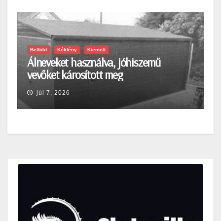
Belföld
Kékfény
Kiemelt
Álneveket használva, jóhiszemű
vevőket károsított meg
júl 7, 2026