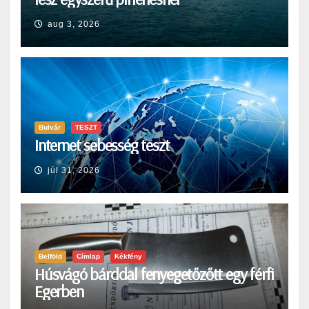
aug 3, 2026
Bulvár
TESZT
Internet sebesség teszt
júl 31, 2026
Belföld
Címlap
Kékfény
Húsvágó bárddal fenyegetőzőtt egy férfi
Egerben