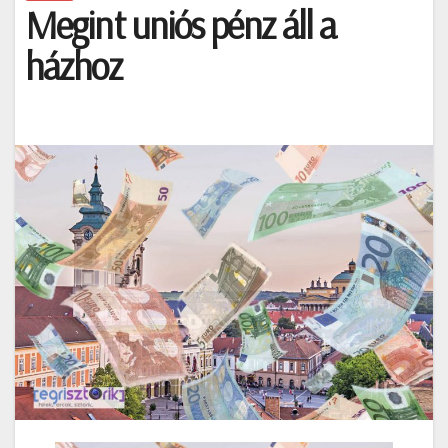
Megint uniós pénz áll a
házhoz