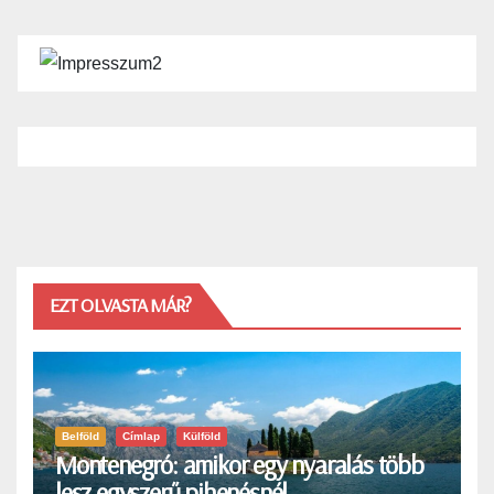
EZT OLVASTA MÁR?
Belföld
Címlap
Külföld
Montenegró: amikor egy nyaralás több
lesz egyszerű pihenésnél