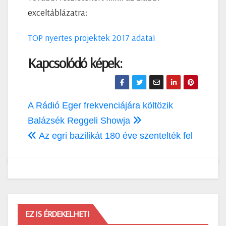
exceltáblázatra:
TOP nyertes projektek 2017 adatai
Kapcsolódó képek:
Bejegyzés
A Rádió Eger frekvenciájára költözik
navigáció
Balázsék Reggeli Showja
Az egri bazilikát 180 éve szentelték fel
EZ IS ÉRDEKELHETI