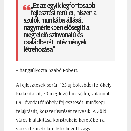
„Ez az egyik legfontosabb
fejlesztési terület, hiszen a
szülők munkába állását
nagymértékben elősegíti a
megfelelő színvonalú és
családbarát intézmények
létrehozása”
– hangsúlyozta Szabó Róbert.
A fejlesztések során 125 új bölcsődei férőhely
kialakítását, 59 meglévő bölcsődei, valamint
695 óvodai férőhely fejlesztését, minőségi
felújítását, korszerűsítését tervezik. A Zöld
város kialakítása konstrukció keretében a
városi területeken létrehozott vagy