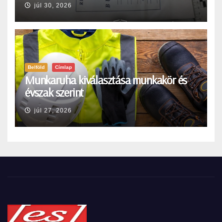
júl 30, 2026
Belföld
Címlap
Munkaruha kiválasztása munkakör és
évszak szerint
júl 27, 2026