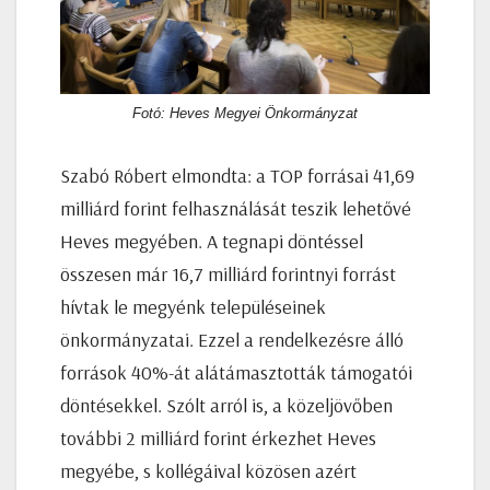
Fotó: Heves Megyei Önkormányzat
Szabó Róbert elmondta: a TOP forrásai 41,69
milliárd forint felhasználását teszik lehetővé
Heves megyében. A tegnapi döntéssel
összesen már 16,7 milliárd forintnyi forrást
hívtak le megyénk településeinek
önkormányzatai. Ezzel a rendelkezésre álló
források 40%-át alátámasztották támogatói
döntésekkel. Szólt arról is, a közeljövőben
további 2 milliárd forint érkezhet Heves
megyébe, s kollégáival közösen azért