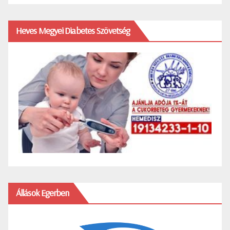
Heves Megyei Diabetes Szövetség
Állások Egerben