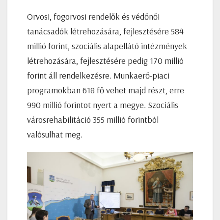
Orvosi, fogorvosi rendelők és védőnői
tanácsadók létrehozására, fejlesztésére 584
millió forint, szociális alapellátó intézmények
létrehozására, fejlesztésére pedig 170 millió
forint áll rendelkezésre. Munkaerő-piaci
programokban 618 fő vehet majd részt, erre
990 millió forintot nyert a megye. Szociális
városrehabilitáció 355 millió forintból
valósulhat meg.