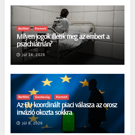
Belföld
Kiemelt
Milyen jogok illetik meg az embert a
pszichiátrián?
júl 14, 2026
Belföld
Gazdaság
Kiemelt
Az EU koordinált piaci válasza az orosz
invázió okozta sokkra
júl 8, 2026