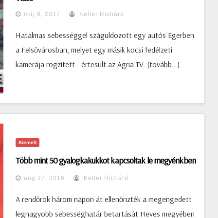
Ennek eredményeként két kiemelt helyszínen, Egerben és
máj 9, 2017
Keller Richárd
Gyöngyösön várták az akció végrehajtása iránt
érdeklődő állampolgárokat. A rendőrök a megyében a
Hatalmas sebességgel száguldozott egy autós Egerben
huszonnégy óra alatt 44 helyszínen mértek, melynek
a Felsővárosban, melyet egy másik kocsi fedélzeti
során az 5584 ellenőrzött járműből összesen 122
kamerája rögzített - értesült az Agria TV. (tovább…)
járművezető lépte túl az adott útszakaszra vonatkozó
megengedett legnagyobb sebességet. A
sebességtúllépés közlekedésbiztonsági szempontból
rendkívül kockázatos, így a rendőrök arra kéri a
közlekedőket, hogy minden esetben tartsák be a
Kiemelt
sebességhatárokat! (police.hu)
Több mint 50 gyalogkakukkot kapcsoltak le megyénkben
aug 27, 2016
Keller Richárd
A rendőrök három napon át ellenőrizték a megengedett
legnagyobb sebességhatár betartását Heves megyében