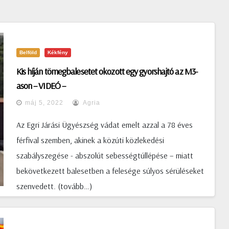
Belföld
Kékfény
Kis híján tömegbalesetet okozott egy gyorshajtó az M3-
ason – VIDEÓ –
máj 5, 2022
Agria
Az Egri Járási Ügyészség vádat emelt azzal a 78 éves
férfival szemben, akinek a közúti közlekedési
szabályszegése - abszolút sebességtúllépése – miatt
bekövetkezett balesetben a felesége súlyos sérüléseket
szenvedett. (tovább…)