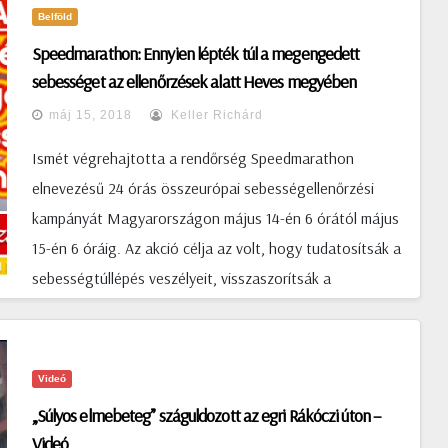
Belföld
Speedmarathon: Ennyien lépték túl a megengedett
sebességet az ellenőrzések alatt Heves megyében
máj 15, 2018
Keller Richárd
Ismét végrehajtotta a rendőrség Speedmarathon
elnevezésű 24 órás összeurópai sebességellenőrzési
kampányát Magyarországon május 14-én 6 órától május
15-én 6 óráig. Az akció célja az volt, hogy tudatosítsák a
sebességtúllépés veszélyeit, visszaszorítsák a
gyorshajtások és a velük kapcsolatos személyi sérüléses
közúti balesetek és a halálos áldozatok számát. A heves
megyei rendőrök is figyelembe vették az ellenőrzési
Videó
helyek kiválasztásakor a lakosság javaslatait, a baleseti
„Súlyos elmebeteg” száguldozott az egri Rákóczi úton –
elemző munka eredményeit és a helyi sajátosságokat.
Videó