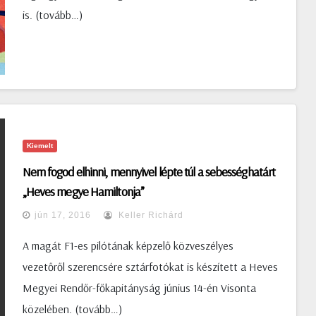
is. (tovább…)
Kiemelt
Nem fogod elhinni, mennyivel lépte túl a sebességhatárt
„Heves megye Hamiltonja”
jún 17, 2016
Keller Richárd
A magát F1-es pilótának képzelő közveszélyes
vezetőről szerencsére sztárfotókat is készített a Heves
Megyei Rendőr-főkapitányság június 14-én Visonta
közelében. (tovább…)