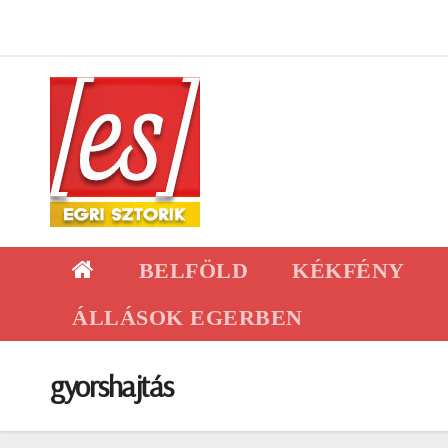
Skip
to
content
BELFÖLD
KÉKFÉNY
ÁLLÁSOK EGERBEN
gyorshajtás