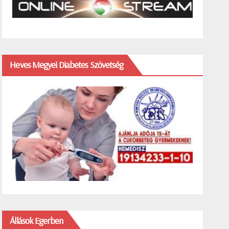
Heves Megyei Diabetes Szövetség
Állások Egerben