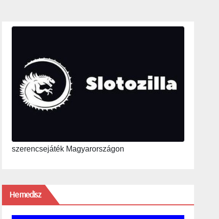
szerencsejáték Magyarországon
Hemedisz