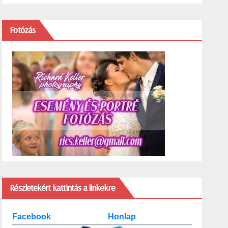
Fotózás
Részletekért kattintás a linkekre
Facebook
Honlap