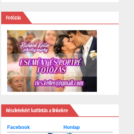
Fotózás
Részletekért kattintás a linkekre
Facebook
Honlap