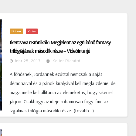
Bulvár
Videó
Ikercsavar Krónikák: Megjelent az egri írónő fantasy
trilógiájának második része – Videóinterjú
febr 25, 2017
Keller Richárd
A főhősnek, Jordannek ezúttal nemcsak a saját
démonaival és a pánok királyával kell megküzdenie, de
maga mellé kell állítania az elemeket is, hogy sikerrel
járjon. Csakhogy az ideje rohamosan fogy. Íme az
izgalmas trilógia második része. (tovább…)