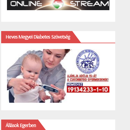
Heves Megyei Diabetes Szövetség
Állások Egerben