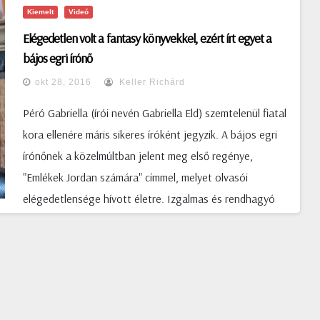
Kiemelt
Videó
Elégedetlen volt a fantasy könyvekkel, ezért írt egyet a
bájos egri írónő
okt 28, 2016
Keller Richárd
Péró Gabriella (írói nevén Gabriella Eld) szemtelenül fiatal
kora ellenére máris sikeres íróként jegyzik. A bájos egri
írónőnek a közelmúltban jelent meg első regénye,
"Emlékek Jordan számára" címmel, melyet olvasói
elégedetlensége hívott életre. Izgalmas és rendhagyó
fantasy-je annyira sikeres, hogy kiadójának, a Colorcom
Media-nak köszönhetően, a közeljövőben kezünkbe
vehetjük az Ikercsavar Krónikák második részét, és már
javában készül a trilógia befejező kötete is. (tovább…)