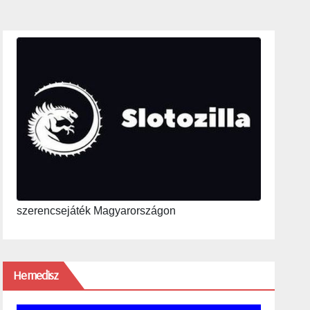
szerencsejáték Magyarországon
Hemedisz