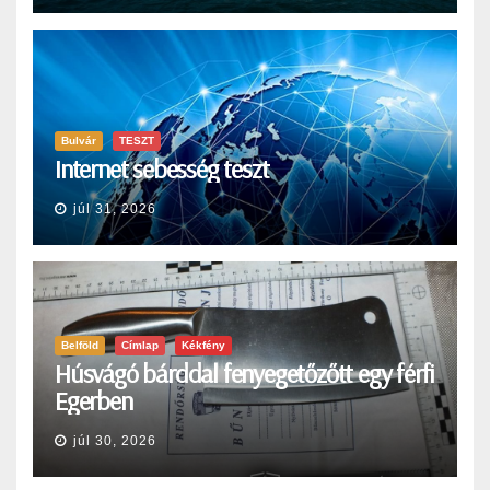
Bulvár
TESZT
Internet sebesség teszt
júl 31, 2026
Belföld
Címlap
Kékfény
Húsvágó bárddal fenyegetőzőtt egy férfi
Egerben
júl 30, 2026