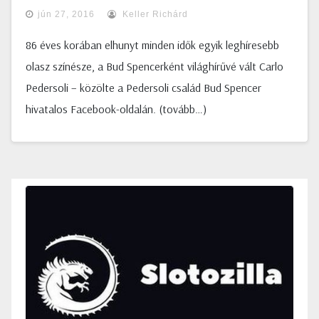
jún 27, 2016
Keller Richárd
86 éves korában elhunyt minden idők egyik leghíresebb
olasz színésze, a Bud Spencerként világhírűvé vált Carlo
Pedersoli – közölte a Pedersoli család Bud Spencer
hivatalos Facebook-oldalán. (tovább…)