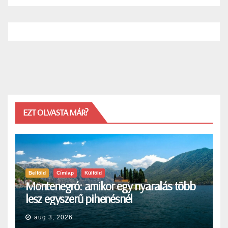
EZT OLVASTA MÁR?
Belföld
Címlap
Külföld
Montenegró: amikor egy nyaralás több
lesz egyszerű pihenésnél
aug 3, 2026