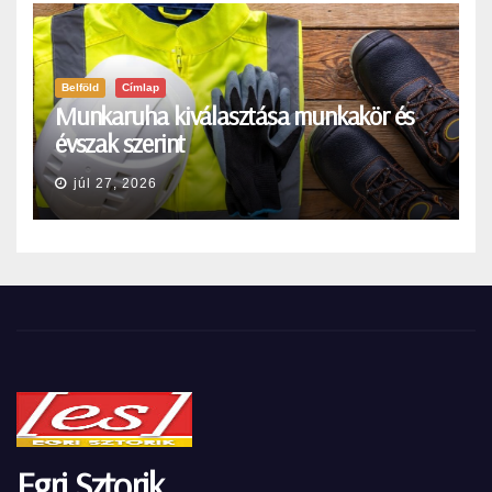
Belföld
Címlap
Munkaruha kiválasztása munkakör és
évszak szerint
júl 27, 2026
Egri Sztorik