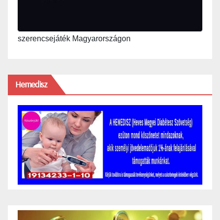
szerencsejáték Magyarországon
Hemedisz