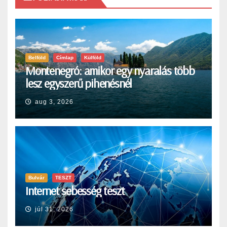
Belföld
Címlap
Külföld
Montenegró: amikor egy nyaralás több
lesz egyszerű pihenésnél
aug 3, 2026
Bulvár
TESZT
Internet sebesség teszt
júl 31, 2026