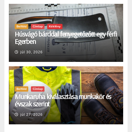
Belföld
Címlap
Kékfény
Húsvágó bárddal fenyegetőzőtt egy férfi
Egerben
júl 30, 2026
Belföld
Címlap
Munkaruha kiválasztása munkakör és
évszak szerint
júl 27, 2026