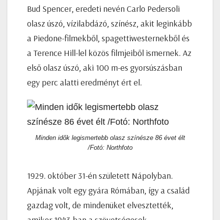
Bud Spencer, eredeti nevén Carlo Pedersoli
olasz úszó, vízilabdázó, színész, akit leginkább
a Piedone-filmekből, spagettiwesternekből és
a Terence Hill-lel közös filmjeiből ismernek. Az
első olasz úszó, aki 100 m-es gyorsúszásban
egy perc alatti eredményt ért el.
Minden idők legismertebb olasz színésze 86 évet élt
/Fotó: Northfoto
1929. október 31-én született Nápolyban.
Apjának volt egy gyára Rómában, így a család
gazdag volt, de mindenüket elvesztették,
amikor 1943-ban a szövetségesek