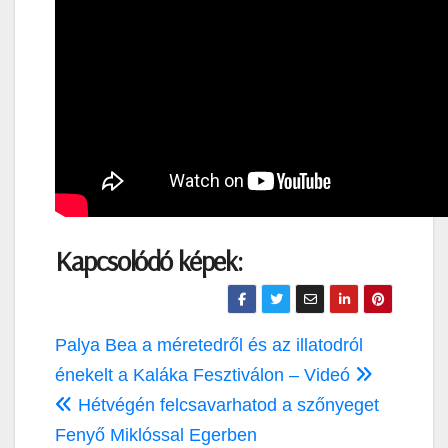
Kapcsolódó képek:
Bejegyzés
Palya Bea a méretedről és az illatodról
navigáció
énekelt a Kaláka Fesztiválon – Videó
Hétvégén felcsavarhatod a szőnyeget
Fenyő Miklóssal Egerben