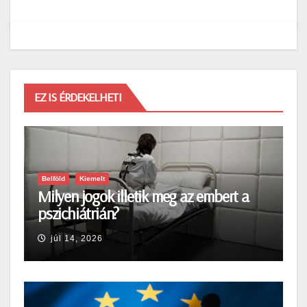
EZ IS ÉRDEKELHETI
Belföld
Kiemelt
Milyen jogok illetik meg az embert a
pszichiátrián?
júl 14, 2026