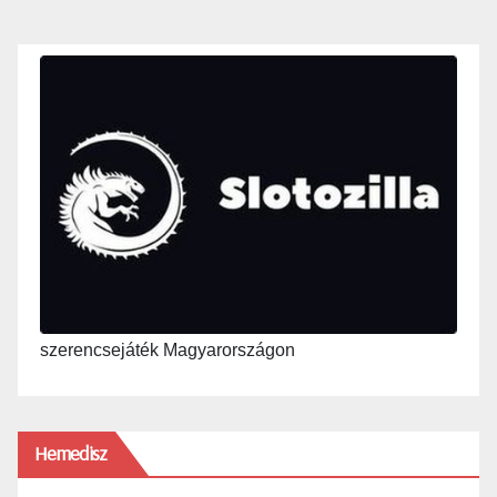
szerencsejáték Magyarországon
Hemedisz