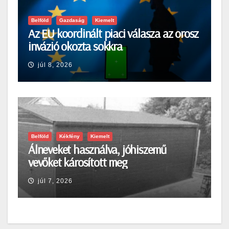
Belföld
Gazdaság
Kiemelt
Az EU koordinált piaci válasza az orosz
invázió okozta sokkra
júl 8, 2026
Belföld
Kékfény
Kiemelt
Álneveket használva, jóhiszemű
vevőket károsított meg
júl 7, 2026