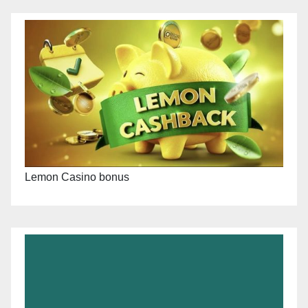
Lemon Casino bonus