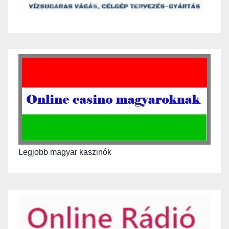
Legjobb magyar kaszinók