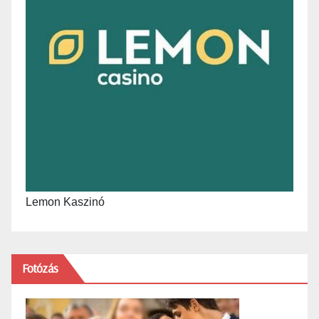
Lemon Kaszinó
Fotózás