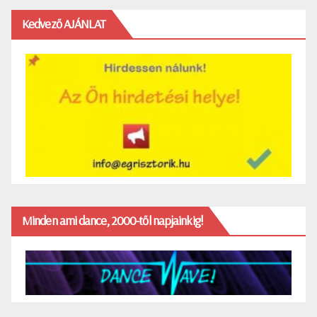
Kedvező AJÁNLAT
Minden ami dance, 2000-től napjainkig!