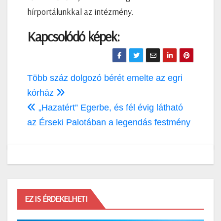
hírportálunkkal az intézmény.
Kapcsolódó képek:
Bejegyzés
Több száz dolgozó bérét emelte az egri
navigáció
kórház
„Hazatért” Egerbe, és fél évig látható
az Érseki Palotában a legendás festmény
EZ IS ÉRDEKELHETI