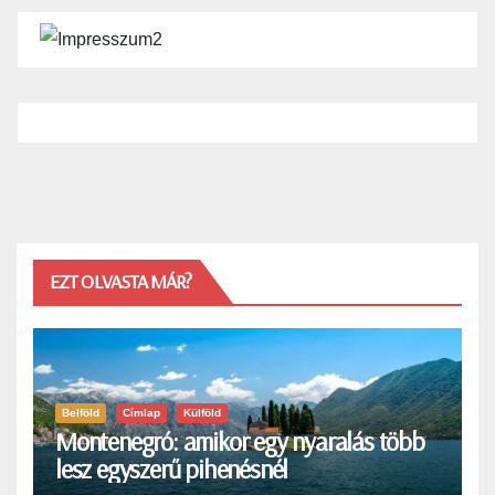
EZT OLVASTA MÁR?
Belföld
Címlap
Külföld
Montenegró: amikor egy nyaralás több
lesz egyszerű pihenésnél