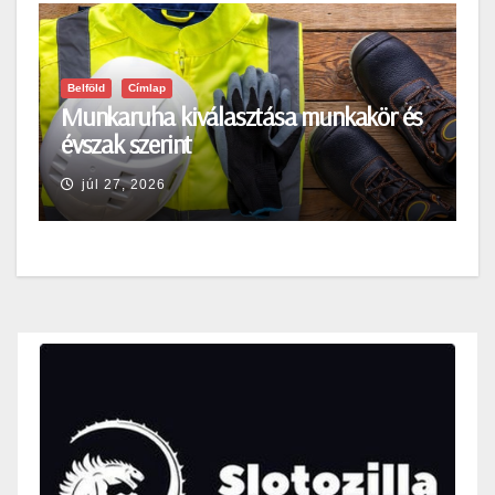
Belföld
Címlap
Munkaruha kiválasztása munkakör és
évszak szerint
júl 27, 2026