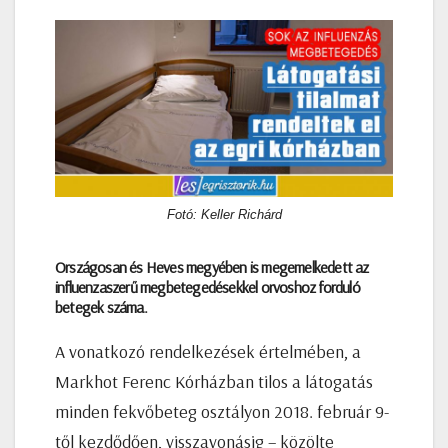
Fotó: Keller Richárd
Országosan és Heves megyében is megemelkedett az
influenzaszerű megbetegedésekkel orvoshoz forduló
betegek száma.
A vonatkozó rendelkezések értelmében, a
Markhot Ferenc Kórházban tilos a látogatás
minden fekvőbeteg osztályon 2018. február 9-
től kezdődően, visszavonásig – közölte