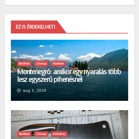
EZ IS ÉRDEKELHETI
Belföld
Címlap
Külföld
Montenegró: amikor egy nyaralás több
lesz egyszerű pihenésnél
aug 3, 2026
Belföld
Címlap
Kékfény