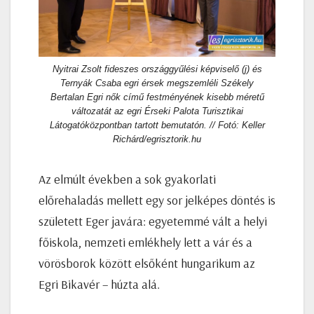
Nyitrai Zsolt fideszes országgyűlési képviselő (j) és
Ternyák Csaba egri érsek megszemléli Székely
Bertalan Egri nők című festményének kisebb méretű
változatát az egri Érseki Palota Turisztikai
Látogatóközpontban tartott bemutatón. // Fotó: Keller
Richárd/egrisztorik.hu
Az elmúlt években a sok gyakorlati
előrehaladás mellett egy sor jelképes döntés is
született Eger javára: egyetemmé vált a helyi
főiskola, nemzeti emlékhely lett a vár és a
vörösborok között elsőként hungarikum az
Egri Bikavér – húzta alá.