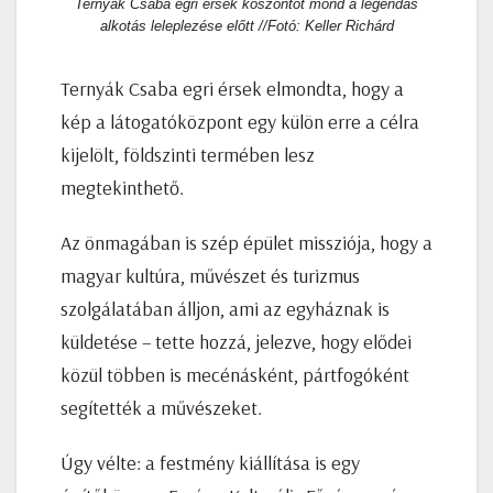
Ternyák Csaba egri érsek köszöntőt mond a legendás
alkotás leleplezése előtt //Fotó: Keller Richárd
Ternyák Csaba egri érsek elmondta, hogy a
kép a látogatóközpont egy külön erre a célra
kijelölt, földszinti termében lesz
megtekinthető.
Az önmagában is szép épület missziója, hogy a
magyar kultúra, művészet és turizmus
szolgálatában álljon, ami az egyháznak is
küldetése – tette hozzá, jelezve, hogy elődei
közül többen is mecénásként, pártfogóként
segítették a művészeket.
Úgy vélte: a festmény kiállítása is egy