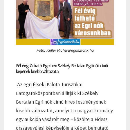
Fotó: Keller Richárd/egrisztorik.hu
Fél évig látható Egerben Székely Bertalan Egri nők című
képének kisebb változata.
Az egri Érseki Palota Turisztikai
Látogatóközpontban állítják ki Székely
Bertalan Egri nők című híres festményének
kisebb változatát, amelyet a magyar kormány
egy aukción vásárolt meg – közölte a Fidesz
országgyűlési képviselője a képet bemutató