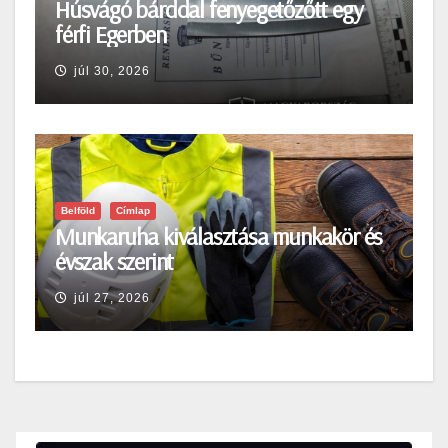
Húsvágó bárddal fenyegetőzőtt egy
férfi Egerben
júl 30, 2026
Belföld
Címlap
Munkaruha kiválasztása munkakör és
évszak szerint
júl 27, 2026