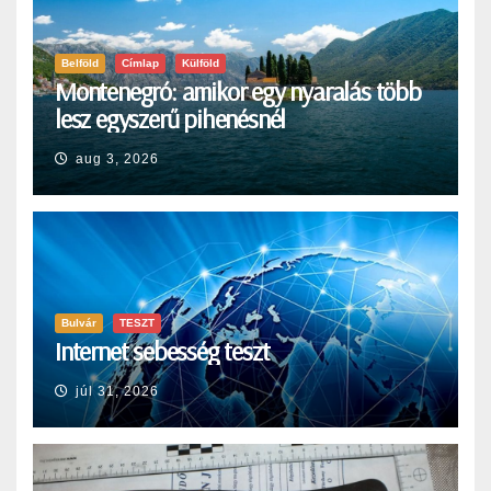
Belföld
Címlap
Külföld
Montenegró: amikor egy nyaralás több
lesz egyszerű pihenésnél
aug 3, 2026
Bulvár
TESZT
Internet sebesség teszt
júl 31, 2026