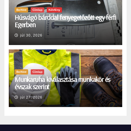
Belföld
Címlap
Kékfény
Húsvágó bárddal fenyegetőzőtt egy férfi
Egerben
júl 30, 2026
Belföld
Címlap
Munkaruha kiválasztása munkakör és
évszak szerint
júl 27, 2026