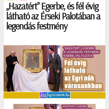
„Hazatért” Egerbe, és fél évig
látható az Érseki Palotában a
legendás festmény