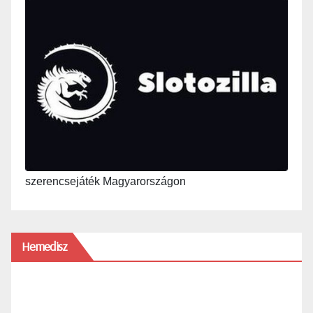
szerencsejáték Magyarországon
Hemedisz