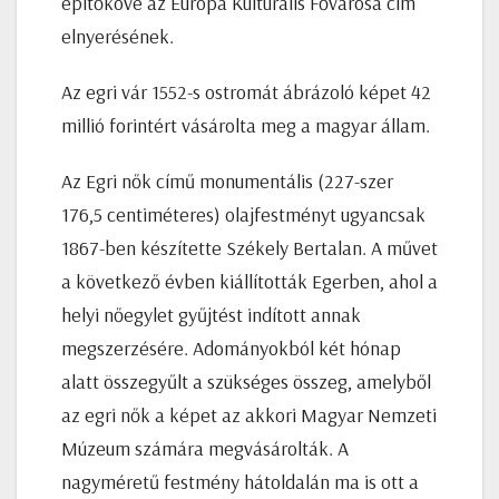
építőköve az Európa Kulturális Fővárosa cím
elnyerésének.
Az egri vár 1552-s ostromát ábrázoló képet 42
millió forintért vásárolta meg a magyar állam.
Az Egri nők című monumentális (227-szer
176,5 centiméteres) olajfestményt ugyancsak
1867-ben készítette Székely Bertalan. A művet
a következő évben kiállították Egerben, ahol a
helyi nőegylet gyűjtést indított annak
megszerzésére. Adományokból két hónap
alatt összegyűlt a szükséges összeg, amelyből
az egri nők a képet az akkori Magyar Nemzeti
Múzeum számára megvásárolták. A
nagyméretű festmény hátoldalán ma is ott a