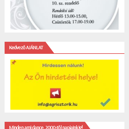
Kedvező AJÁNLAT
Minden ami dance, 2000-től napjainkig!