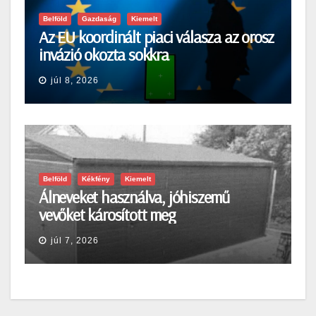
Belföld
Gazdaság
Kiemelt
Az EU koordinált piaci válasza az orosz
invázió okozta sokkra
júl 8, 2026
Belföld
Kékfény
Kiemelt
Álneveket használva, jóhiszemű
vevőket károsított meg
júl 7, 2026