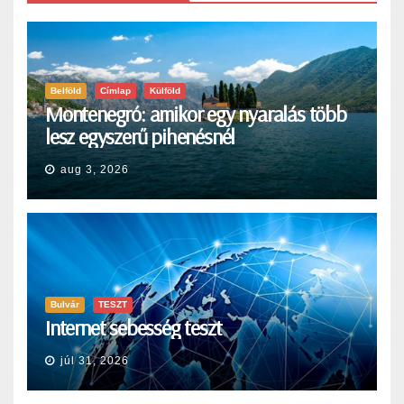
Belföld
Címlap
Külföld
Montenegró: amikor egy nyaralás több
lesz egyszerű pihenésnél
aug 3, 2026
Bulvár
TESZT
Internet sebesség teszt
júl 31, 2026