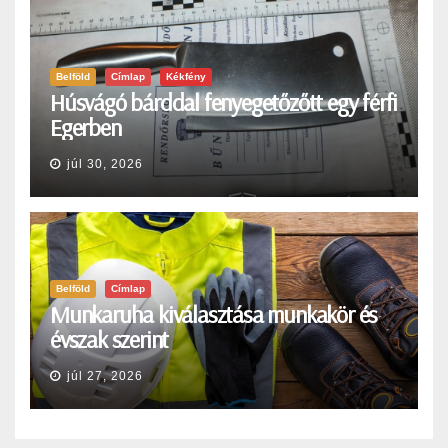
Belföld
Címlap
Kékfény
Húsvágó bárddal fenyegetőzőtt egy férfi
Egerben
júl 30, 2026
Belföld
Címlap
Munkaruha kiválasztása munkakör és
évszak szerint
júl 27, 2026