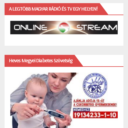
A LEGTÖBB MAGYAR RÁDIÓ ÉS TV EGY HELYEN!
Heves Megyei Diabetes Szövetség