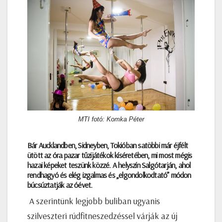
MTI fotó: Komka Péter
Bár Aucklandben, Sidneyben, Tokióban satöbbi már éjfélt
ütött az óra pazar tűzijátékok kíséretében, mi most mégis
hazai képeket teszünk közzé. A helyszín Salgótarján, ahol
rendhagyó és elég izgalmas és „elgondolkodtató” módon
búcsúztatják az óévet.
A szerintünk legjobb buliban ugyanis
szilveszteri rúdfitneszedzéssel várják az új