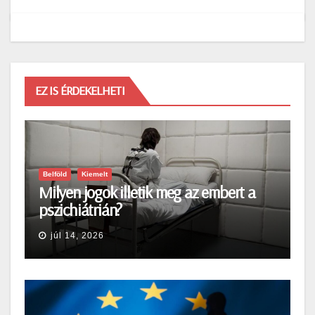
EZ IS ÉRDEKELHETI
Belföld
Kiemelt
Milyen jogok illetik meg az embert a
pszichiátrián?
júl 14, 2026