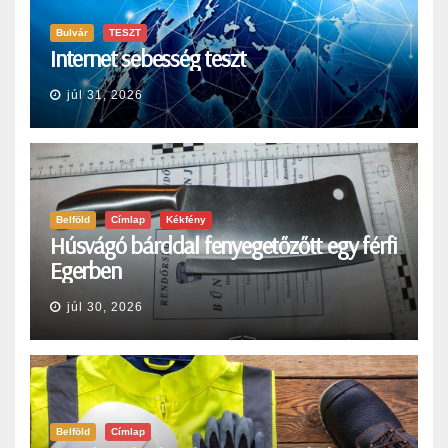
Bulvár
TESZT
Internet sebesség teszt
júl 31, 2026
Belföld
Címlap
Kékfény
Húsvágó bárddal fenyegetőzőtt egy férfi
Egerben
júl 30, 2026
Belföld
Címlap