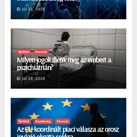
júl 31, 2026
Belföld
Kiemelt
Milyen jogok illetik meg az embert a
pszichiátrián?
júl 14, 2026
Belföld
Gazdaság
Kiemelt
Az EU koordinált piaci válasza az orosz
invázió okozta sokkra