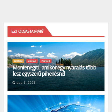
EZT OLVASTA MÁR?
Belföld
Címlap
Külföld
Montenegró: amikor egy nyaralás több
lesz egyszerű pihenésnél
aug 3, 2026