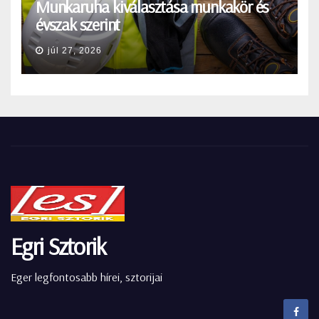
Munkaruha kiválasztása munkakör és
évszak szerint
júl 27, 2026
Egri Sztorik
Eger legfontosabb hírei, sztorijai