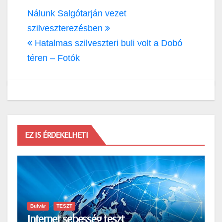
Bejegyzés
Nálunk Salgótarján vezet
navigáció
szilveszterezésben
Hatalmas szilveszteri buli volt a Dobó
téren – Fotók
EZ IS ÉRDEKELHETI
Bulvár
TESZT
Internet sebesség teszt