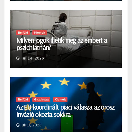
Belföld
Kiemelt
Milyen jogok illetik meg az embert a
pszichiátrián?
júl 14, 2026
Belföld
Gazdaság
Kiemelt
Az EU koordinált piaci válasza az orosz
invázió okozta sokkra
júl 8, 2026