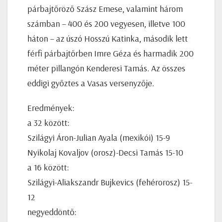
párbajtőröző Szász Emese, valamint három
számban – 400 és 200 vegyesen, illetve 100
háton – az úszó Hosszú Katinka, második lett
férfi párbajtőrben Imre Géza és harmadik 200
méter pillangón Kenderesi Tamás. Az összes
eddigi győztes a Vasas versenyzője.
Eredmények:
a 32 között:
Szilágyi Áron-Julian Ayala (mexikói) 15-9
Nyikolaj Kovaljov (orosz)-Decsi Tamás 15-10
a 16 között:
Szilágyi-Aliakszandr Bujkevics (fehérorosz) 15-
12
negyeddöntő: