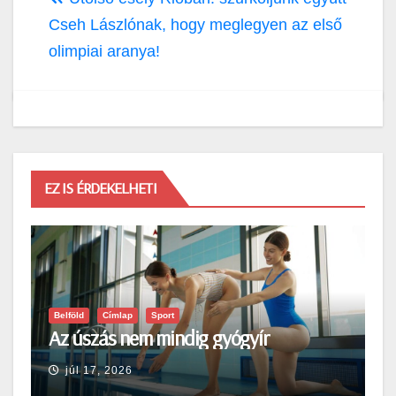
Cseh Lászlónak, hogy meglegyen az első
olimpiai aranya!
EZ IS ÉRDEKELHETI
Belföld
Címlap
Sport
Az úszás nem mindig gyógyír
júl 17, 2026