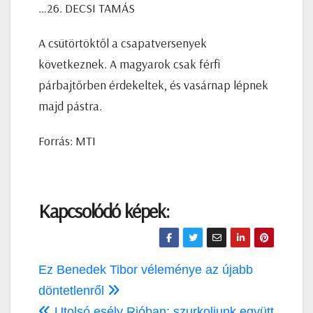
…26. DECSI TAMÁS
A csütörtöktől a csapatversenyek
következnek. A magyarok csak férfi
párbajtőrben érdekeltek, és vasárnap lépnek
majd pástra.
Forrás: MTI
Kapcsolódó képek:
Bejegyzés
Ez Benedek Tibor véleménye az újabb
navigáció
döntetlenről
Utolsó esély Rióban: szurkoljunk együtt