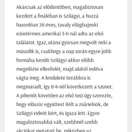
Akárcsak az elődöntőben, magabiztosan
kezdett a fináléban is Szilágyi, a hozzá
hasonlóan 26 éves, tavaly világbajnoki
ezüstérmes amerikai 3-0-nál adta az első
találatot. Igaz, utána gyorsan megvolt neki a
második is, csakhogy a nap során egyre jobb
formába kerülő Szilágyi akkor előbb
megelőzte ellenfelét, majd alulról indítva
vágta meg. A lendülete továbbra is
megmaradt, így 8-4-nél következett a szünet.
A pihenőt követően az első tust úgy szerezte,
hogy először együttest ítélt a zsűrielnök, de
Szilágyi videót kért, és igaza lett. Egyre
magabiztosabbá vált, szebbnél szebb
akciókat mutatott be, miközben az