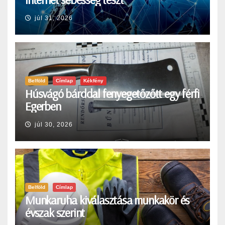
júl 31, 2026
Belföld
Címlap
Kékfény
Húsvágó bárddal fenyegetőzőtt egy férfi
Egerben
júl 30, 2026
Belföld
Címlap
Munkaruha kiválasztása munkakör és
évszak szerint