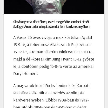
Simán nyert a döntőben, ezzel megvédte londoni címét
Szilágyi Áron a riói olimpia szerdai férfi kardversenyében.
A Vasas 26 éves vívója a mexikói Julian Ayalát
15-9-re, a fehérorosz Aliakszandr Bujkevicset
15-12-re, a román Tiberiu Dolniceanut 15-10-re,
majd a dél-koreai Kim Jung Hvant 15-12 győzte
le, a döntőben pedig 15-8-ra verte az amerikai
Daryl Homert.
A magyarok közül Fuchs Jenőnek és Kárpáti
Rudolfnak sikerült a címvédés az olimpia
kardversenyében. Előbbi 1908-ban és 1912-
ben, utóbbi 1956-ban és 1960-ban győzött.