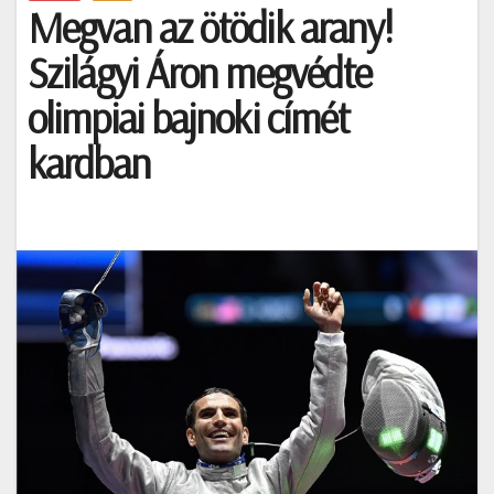
Megvan az ötödik arany!
Szilágyi Áron megvédte
olimpiai bajnoki címét
kardban