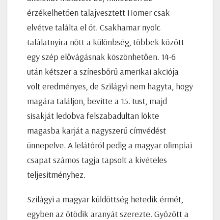
érzékelhetően talajvesztett Homer csak
elvétve találta el őt. Csakhamar nyolc
találatnyira nőtt a különbség, többek között
egy szép elővágásnak köszönhetően. 14-6
után kétszer a színesbőrű amerikai akciója
volt eredményes, de Szilágyi nem hagyta, hogy
magára találjon, bevitte a 15. tust, majd
sisakját ledobva felszabadultan lökte
magasba karját a nagyszerű címvédést
ünnepelve. A lelátóról pedig a magyar olimpiai
csapat számos tagja tapsolt a kivételes
teljesítményhez.
Szilágyi a magyar küldöttség hetedik érmét,
egyben az ötödik aranyát szerezte. Győzött a