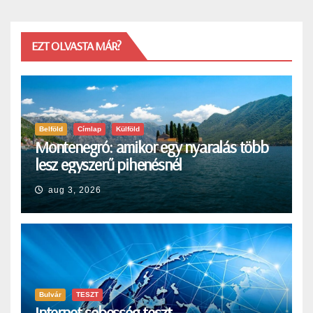
EZT OLVASTA MÁR?
Belföld
Címlap
Külföld
Montenegró: amikor egy nyaralás több
lesz egyszerű pihenésnél
aug 3, 2026
Bulvár
TESZT
Internet sebesség teszt