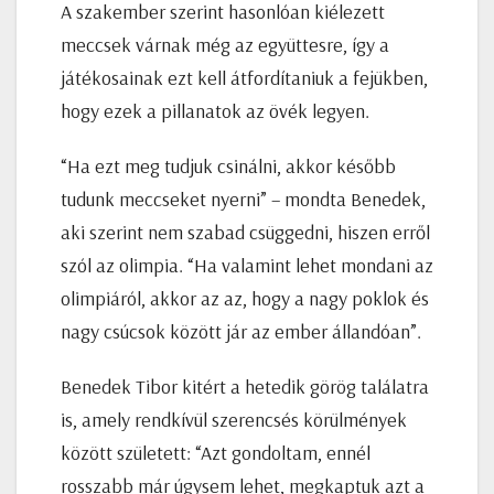
A szakember szerint hasonlóan kiélezett
meccsek várnak még az együttesre, így a
játékosainak ezt kell átfordítaniuk a fejükben,
hogy ezek a pillanatok az övék legyen.
“Ha ezt meg tudjuk csinálni, akkor később
tudunk meccseket nyerni” – mondta Benedek,
aki szerint nem szabad csüggedni, hiszen erről
szól az olimpia. “Ha valamint lehet mondani az
olimpiáról, akkor az az, hogy a nagy poklok és
nagy csúcsok között jár az ember állandóan”.
Benedek Tibor kitért a hetedik görög találatra
is, amely rendkívül szerencsés körülmények
között született: “Azt gondoltam, ennél
rosszabb már úgysem lehet, megkaptuk azt a