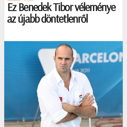
Ez Benedek Tibor véleménye
az újabb döntetlenről