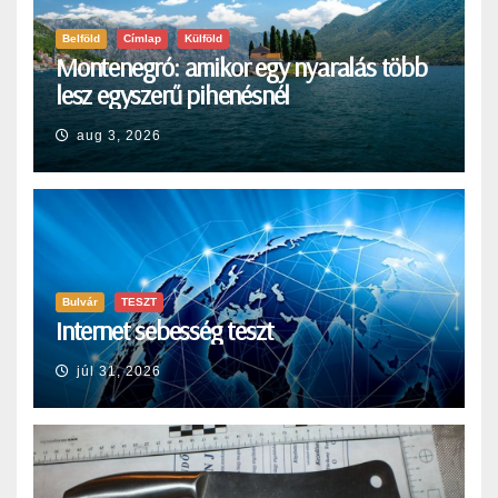
Belföld
Címlap
Külföld
Montenegró: amikor egy nyaralás több
lesz egyszerű pihenésnél
aug 3, 2026
Bulvár
TESZT
Internet sebesség teszt
júl 31, 2026