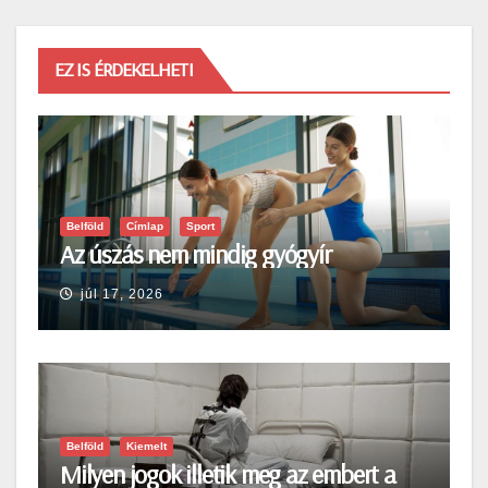
EZ IS ÉRDEKELHETI
Belföld
Címlap
Sport
Az úszás nem mindig gyógyír
júl 17, 2026
Belföld
Kiemelt
Milyen jogok illetik meg az embert a