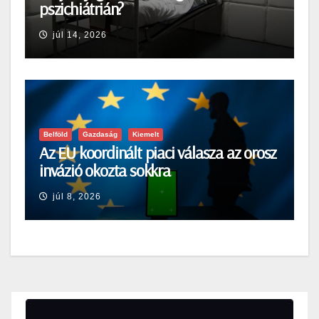
pszichiátrián?
júl 14, 2026
Belföld
Gazdaság
Kiemelt
Az EU koordinált piaci válasza az orosz
invázió okozta sokkra
júl 8, 2026