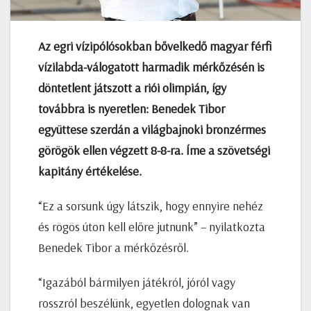
Az egri vízipólósokban bővelkedő magyar férfi
vízilabda-válogatott harmadik mérkőzésén is
döntetlent játszott a riói olimpián, így
továbbra is nyeretlen: Benedek Tibor
együttese szerdán a világbajnoki bronzérmes
görögök ellen végzett 8-8-ra. Íme a szövetségi
kapitány értékelése.
“Ez a sorsunk úgy látszik, hogy ennyire nehéz
és rögös úton kell előre jutnunk” – nyilatkozta
Benedek Tibor a mérkőzésről.
“Igazából bármilyen játékról, jóról vagy
rosszról beszélünk, egyetlen dolognak van