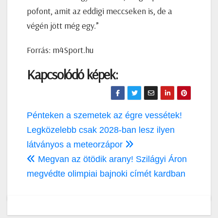
pofont, amit az eddigi meccseken is, de a
végén jött még egy.”
Forrás: m4Sport.hu
Kapcsolódó képek:
Bejegyzés
Pénteken a szemetek az égre vessétek!
navigáció
Legközelebb csak 2028-ban lesz ilyen
látványos a meteorzápor
Megvan az ötödik arany! Szilágyi Áron
megvédte olimpiai bajnoki címét kardban