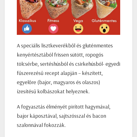
A speciális lisztkeverékből és gluténmentes
kenyértésztából frissen sütött, ropogós
tölcsérbe, sertéshúsból és csirkehúsból- egyedi
fűszerezésű recept alapján – készített,
egyelőre (bajor, magyaros és olaszos)
ízesítésű kolbászokat helyeznek.
A fogyasztás élményét pirított hagymával,
bajor káposztával, sajtszósszal és bacon
szalonnával fokozzák.