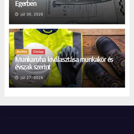
Egerben
júl 30, 2026
Belföld
Címlap
Munkaruha kiválasztása munkakör és
évszak szerint
júl 27, 2026