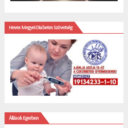
Heves Megyei Diabetes Szövetség
Állások Egerben