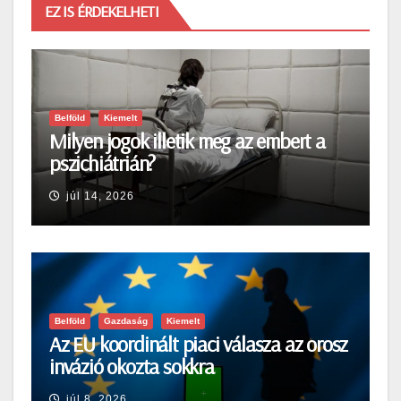
EZ IS ÉRDEKELHETI
Belföld
Kiemelt
Milyen jogok illetik meg az embert a
pszichiátrián?
júl 14, 2026
Belföld
Gazdaság
Kiemelt
Az EU koordinált piaci válasza az orosz
invázió okozta sokkra
júl 8, 2026