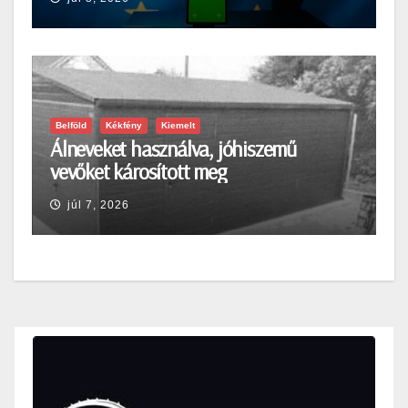
Belföld
Kékfény
Kiemelt
Álneveket használva, jóhiszemű
vevőket károsított meg
júl 7, 2026