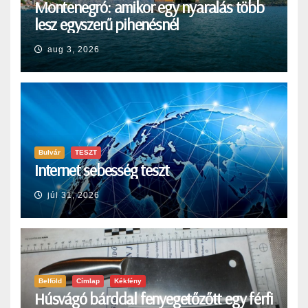
Montenegró: amikor egy nyaralás több
lesz egyszerű pihenésnél
aug 3, 2026
Bulvár
TESZT
Internet sebesség teszt
júl 31, 2026
Belföld
Címlap
Kékfény
Húsvágó bárddal fenyegetőzőtt egy férfi