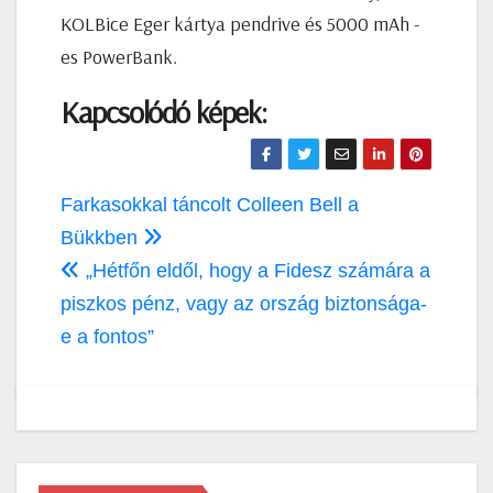
KOLBice Eger kártya pendrive és 5000 mAh -
es PowerBank.
Kapcsolódó képek:
Bejegyzés
Farkasokkal táncolt Colleen Bell a
navigáció
Bükkben
„Hétfőn eldől, hogy a Fidesz számára a
piszkos pénz, vagy az ország biztonsága-
e a fontos”