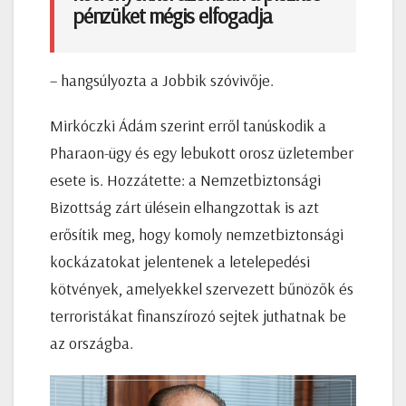
pénzüket mégis elfogadja
– hangsúlyozta a Jobbik szóvivője.
Mirkóczki Ádám szerint erről tanúskodik a
Pharaon-ügy és egy lebukott orosz üzletember
esete is. Hozzátette: a Nemzetbiztonsági
Bizottság zárt ülésein elhangzottak is azt
erősítik meg, hogy komoly nemzetbiztonsági
kockázatokat jelentenek a letelepedési
kötvények, amelyekkel szervezett bűnözők és
terroristákat finanszírozó sejtek juthatnak be
az országba.