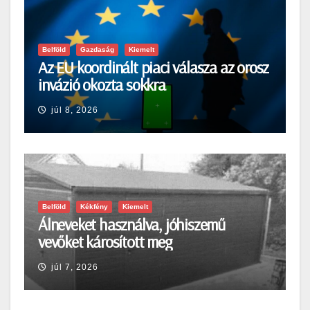
Belföld
Gazdaság
Kiemelt
Az EU koordinált piaci válasza az orosz
invázió okozta sokkra
júl 8, 2026
Belföld
Kékfény
Kiemelt
Álneveket használva, jóhiszemű
vevőket károsított meg
júl 7, 2026