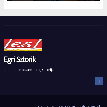
Egri Sztorik
Eger legfontosabb hírei, sztorijai
Home
Egri Sztorik – Hírek, arcok, sztorik Egerből