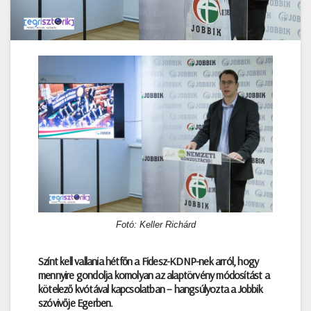
Fotó: Keller Richárd
Színt kell vallania hétfőn a Fidesz-KDNP-nek arról, hogy
mennyire gondolja komolyan az alaptörvény módosítást a
kötelező kvótával kapcsolatban – hangsúlyozta a Jobbik
szóvivője Egerben.