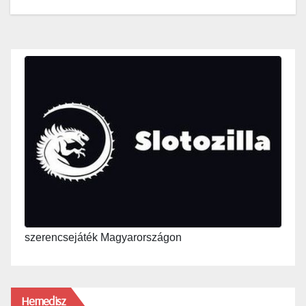
szerencsejáték Magyarországon
Hemedisz