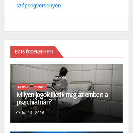
szépségversenyen
EZ IS ÉRDEKELHETI
Belföld
Kiemelt
Milyen jogok illetik meg az embert a
pszichiátrián?
júl 14, 2026