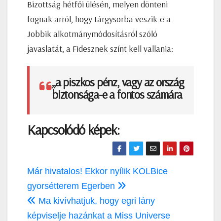
Bizottság hétfői ülésén, melyen dönteni
fognak arról, hogy tárgysorba veszik-e a
Jobbik alkotmánymódosításról szóló
javaslatát, a Fidesznek színt kell vallania:
„a piszkos pénz, vagy az ország
biztonsága-e a fontos számára
Kapcsolódó képek:
Bejegyzés
Már hivatalos! Ekkor nyílik KOLBice
navigáció
gyorsétterem Egerben
Ma kivívhatjuk, hogy egri lány
képviselje hazánkat a Miss Universe