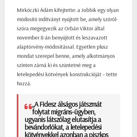
Mirkóczki Ádám kifejtette: a Jobbik egy olyan
módosító indítványt nyújtott be, amely szóról-
szóra megegyezik az Orbán Viktor által
november 8-án benyújtott és leszavazott
alaptörvény-módosítással. Egyetlen plusz
mondat szerepel benne, amely alkotmányos
szinten zárná ki és szüntetné meg a
letelepedési kötvények konstrukcióját – tette
hozzá.
„A Fidesz álságos játszmát
folytat migráns-ügyben,
ugyanis látszólag elutasítja a
bevándorlókat, a letelepedési
kötvényekkel azonban a piszkos