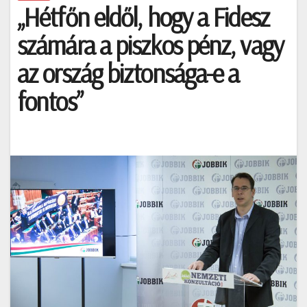
„Hétfőn eldől, hogy a Fidesz
számára a piszkos pénz, vagy
az ország biztonsága-e a
fontos”