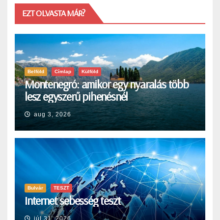
EZT OLVASTA MÁR?
Belföld
Címlap
Külföld
Montenegró: amikor egy nyaralás több
lesz egyszerű pihenésnél
aug 3, 2026
Bulvár
TESZT
Internet sebesség teszt
júl 31, 2026