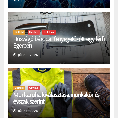
Belföld
Címlap
Kékfény
Húsvágó bárddal fenyegetőzőtt egy férfi
Egerben
júl 30, 2026
Belföld
Címlap
Munkaruha kiválasztása munkakör és
évszak szerint
júl 27, 2026