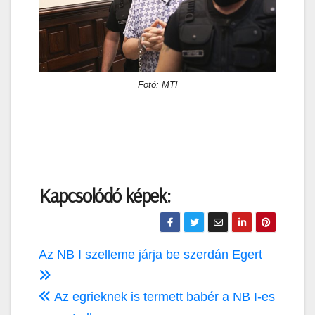
Fotó: MTI
Kapcsolódó képek:
Bejegyzés
Az NB I szelleme járja be szerdán Egert
navigáció
Az egrieknek is termett babér a NB I-es