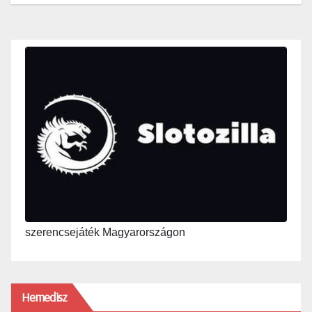
szerencsejáték Magyarországon
Hemedisz