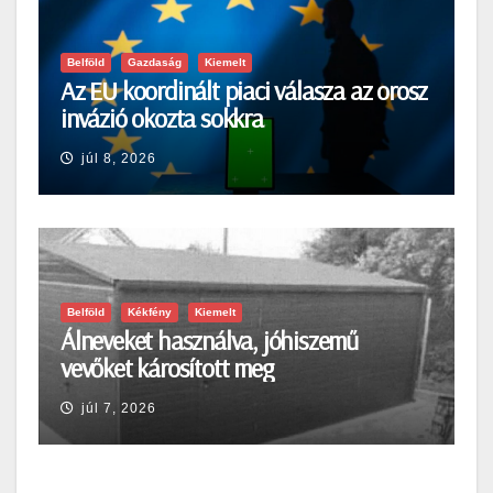
Belföld
Gazdaság
Kiemelt
Az EU koordinált piaci válasza az orosz
invázió okozta sokkra
júl 8, 2026
Belföld
Kékfény
Kiemelt
Álneveket használva, jóhiszemű
vevőket károsított meg
júl 7, 2026