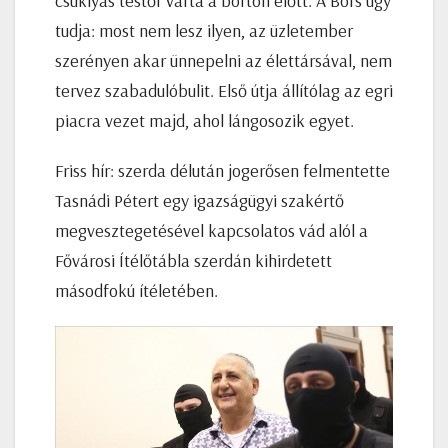
csuklyás testőr várta a börtön előtt. A Bors úgy
tudja: most nem lesz ilyen, az üzletember
szerényen akar ünnepelni az élettársával, nem
tervez szabadulóbulit. Első útja állítólag az egri
piacra vezet majd, ahol lángosozik egyet.
Friss hír: szerda délután jogerősen felmentette
Tasnádi Pétert egy igazságügyi szakértő
megvesztegetésével kapcsolatos vád alól a
Fővárosi Ítélőtábla szerdán kihirdetett
másodfokú ítéletében.