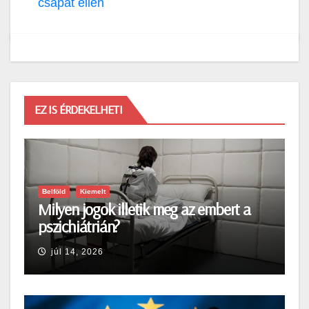
csapat ellen
EZ IS ÉRDEKELHETI
Belföld
Kiemelt
Milyen jogok illetik meg az embert a
pszichiátrián?
júl 14, 2026