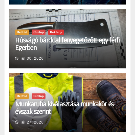
Belföld
Címlap
Kékfény
Húsvágó bárddal fenyegetőzőtt egy férfi
Egerben
júl 30, 2026
Belföld
Címlap
Munkaruha kiválasztása munkakör és
évszak szerint
júl 27, 2026