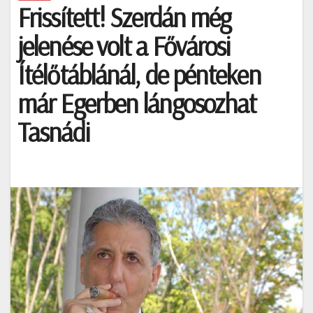
Frissített! Szerdán még
jelenése volt a Fővárosi
Ítélőtáblánál, de pénteken
már Egerben lángosozhat
Tasnádi