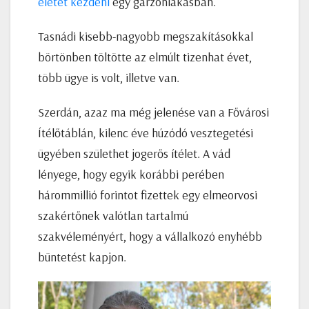
életet kezdeni
egy garzonlakásban.
Tasnádi kisebb-nagyobb megszakításokkal
börtönben töltötte az elmúlt tizenhat évet,
több ügye is volt, illetve van.
Szerdán, azaz ma még jelenése van a Fővárosi
Ítélőtáblán, kilenc éve húzódó vesztegetési
ügyében születhet jogerős ítélet. A vád
lényege, hogy egyik korábbi perében
hárommillió forintot fizettek egy elmeorvosi
szakértőnek valótlan tartalmú
szakvéleményért, hogy a vállalkozó enyhébb
büntetést kapjon.