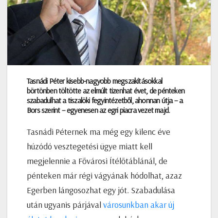
Tasnádi Péter kisebb-nagyobb megszakításokkal
börtönben töltötte az elmúlt tizenhat évet, de pénteken
szabadulhat a tiszalöki fegyintézetből, ahonnan útja – a
Bors szerint – egyenesen az egri piacra vezet majd.
Tasnádi Péternek ma még egy kilenc éve
húzódó vesztegetési ügye miatt kell
megjelennie a Fővárosi Ítélőtáblánál, de
pénteken már régi vágyának hódolhat, azaz
Egerben lángosozhat egy jót. Szabadulása
után ugyanis párjával
városunkban akar új