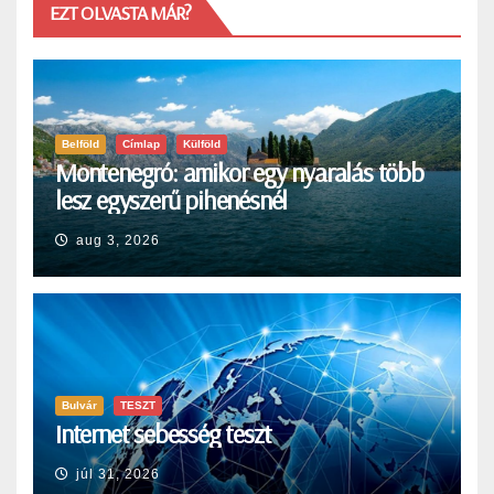
EZT OLVASTA MÁR?
Belföld
Címlap
Külföld
Montenegró: amikor egy nyaralás több
lesz egyszerű pihenésnél
aug 3, 2026
Bulvár
TESZT
Internet sebesség teszt
júl 31, 2026