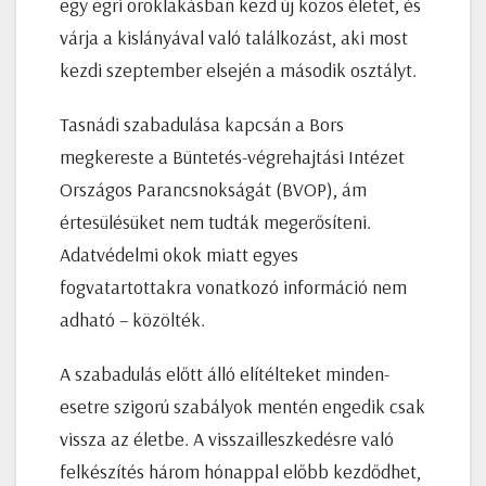
egy egri öröklakásban kezd új közös életet, és
várja a kislányával való találkozást, aki most
kezdi szeptember elsején a második osztályt.
Tasnádi szabadulása kapcsán a Bors
megkereste a Büntetés-végrehajtási Intézet
Országos Parancsnokságát (BVOP), ám
értesülésüket nem tudták megerősíteni.
Adatvédelmi okok miatt egyes
fogvatartottakra vonatkozó információ nem
adható – közölték.
A szabadulás előtt álló elítélteket minden-
esetre szigorú szabályok mentén engedik csak
vissza az életbe. A visszailleszkedésre való
felkészítés három hónappal előbb kezdődhet,