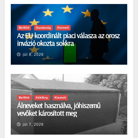
Belföld
Gazdaság
Kiemelt
Az EU koordinált piaci válasza az orosz
invázió okozta sokkra
júl 8, 2026
Belföld
Kékfény
Kiemelt
Álneveket használva, jóhiszemű
vevőket károsított meg
júl 7, 2026