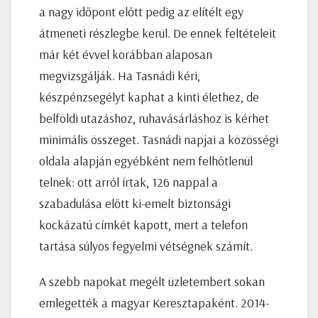
a nagy időpont előtt pedig az elítélt egy
átmeneti részlegbe kerül. De ennek feltételeit
már két évvel korábban alaposan
megvizsgálják. Ha Tasnádi kéri,
készpénzsegélyt kaphat a kinti élethez, de
belföldi utazáshoz, ruhavásárláshoz is kérhet
minimális összeget. Tasnádi napjai a közösségi
oldala alapján egyébként nem felhőtlenül
telnek: ott arról írtak, 126 nappal a
szabadulása előtt ki-emelt biztonsági
kockázatú címkét kapott, mert a telefon
tartása súlyos fegyelmi vétségnek számít.
A szebb napokat megélt üzletembert sokan
emlegették a magyar Keresztapaként. 2014-