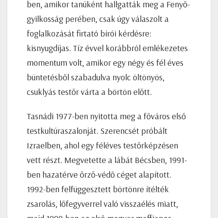
ben, amikor tanúként hallgatták meg a Fenyő-
gyilkosság perében, csak úgy válaszolt a
foglalkozását firtató bírói kérdésre:
kisnyugdíjas. Tíz évvel korábbról emlékezetes
momentum volt, amikor egy négy és fél éves
büntetésből szabadulva nyolc öltönyös,
csuklyás testőr várta a börtön előtt.
Tasnádi 1977-ben nyitotta meg a főváros első
testkultúraszalonját. Szerencsét próbált
Izraelben, ahol egy féléves testőrképzésen
vett részt. Megvetette a lábát Bécsben, 1991-
ben hazatérve őrző-védő céget alapított.
1992-ben felfüggesztett börtönre ítélték
zsarolás, lőfegyverrel való visszaélés miatt,