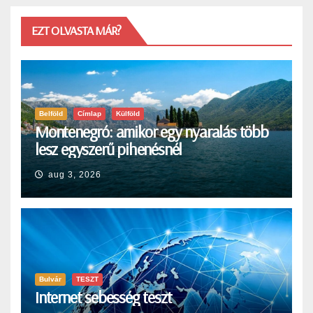
EZT OLVASTA MÁR?
Belföld
Címlap
Külföld
Montenegró: amikor egy nyaralás több
lesz egyszerű pihenésnél
aug 3, 2026
Bulvár
TESZT
Internet sebesség teszt