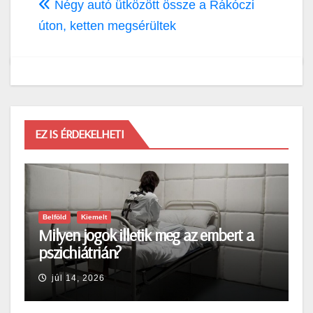
Négy autó ütközött össze a Rákóczi
úton, ketten megsérültek
EZ IS ÉRDEKELHETI
Belföld
Kiemelt
Milyen jogok illetik meg az embert a
pszichiátrián?
júl 14, 2026