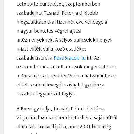
Letöltötte büntetését, szeptemberben
szabadulhat Tasnádi Péter, aki kisebb
megszakításokkal tizenhét éve vendége a
magyar büntetés-végrehajtási
intézményeknek. A súlyos bűncselekmények
miatt elítélt vállalkozó esedékes
szabadulásáról a
PestiSrácok.hu
írt. Az
üzletemberhez közeli források megerősítették
a Borsnak: szeptember 15-én a hatvanhét éves
elítélt szabad levegőt szívhat. Egyelőre a
tiszalöki fegyintézet foglya.
A Bors úgy tudja, Tasnádi Pétert élettársa
várja, ám biztosan nem költözhet a saját liftről
elhíresült luxusvillájába, amit 2001-ben még