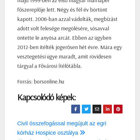
majd 1999-ben az első magyar maffiaper
főszereplője lett. Négy és fél év börtönt
kapott. 2006-ban azzal vádolták, megbízást
adott volt felesége megölésére, sósavval
öntette le anyósa arcát. Ebben az ügyben
2012-ben ítélték jogerősen hét évre. Mára egy
vesztegetési ügye maradt, amit rövidesen
tárgyal a Fővárosi Ítélőtábla.
Forrás: borsonline.hu
Kapcsolódó képek:
Bejegyzés
Civil összefogással megújult az egri
navigáció
kórház Hospice osztálya