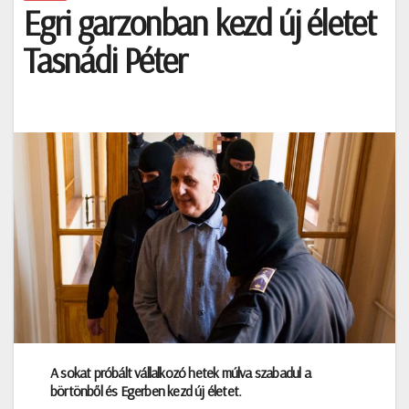
Egri garzonban kezd új életet
Tasnádi Péter
A sokat próbált vállalkozó hetek múlva szabadul a
börtönből és Egerben kezd új életet.