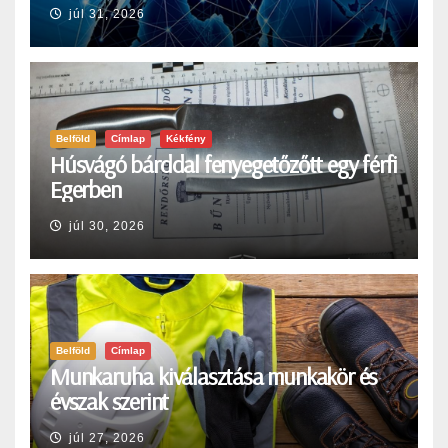
júl 31, 2026
Belföld
Címlap
Kékfény
Húsvágó bárddal fenyegetőzőtt egy férfi
Egerben
júl 30, 2026
Belföld
Címlap
Munkaruha kiválasztása munkakör és
évszak szerint
júl 27, 2026