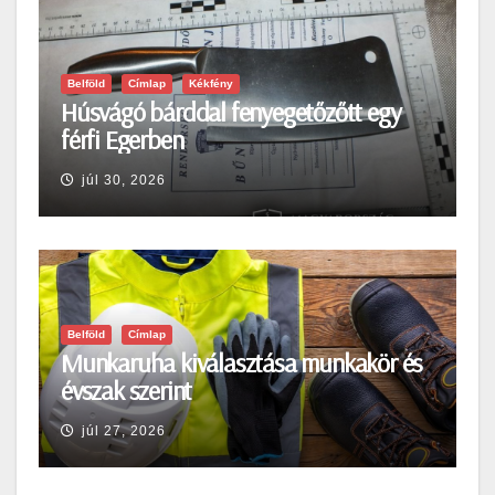
Belföld
Címlap
Kékfény
Húsvágó bárddal fenyegetőzőtt egy
férfi Egerben
júl 30, 2026
Belföld
Címlap
Munkaruha kiválasztása munkakör és
évszak szerint
júl 27, 2026