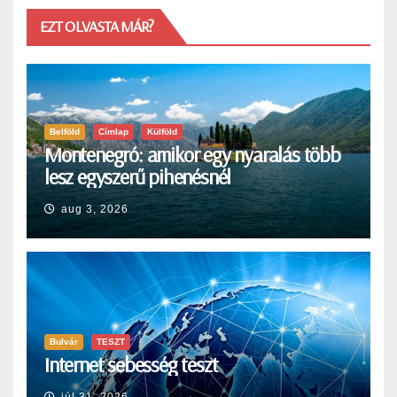
EZT OLVASTA MÁR?
Belföld
Címlap
Külföld
Montenegró: amikor egy nyaralás több
lesz egyszerű pihenésnél
aug 3, 2026
Bulvár
TESZT
Internet sebesség teszt