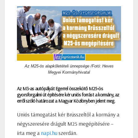
Az M25-ös alapkőletételi ünnepsége /Fotó: Heves
Megyei Kormányhivatal
Az M3-as autópályát Egerrel összekötő M25-ös
gyorsforgalmi út építésére kér uniós forrást a kormány, az
erről szóló határozat a Magyar Közlönyben jelent meg.
Uniós támogatást kér Brüsszeltől a kormány a
négyszeresére drágult M25 megépítésére –
írta meg a
napi.hu
szerdán.