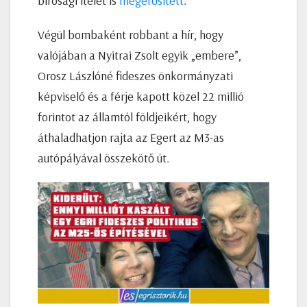
bírósági ítélet is
megerősített
.
Végül bombaként robbant a hír, hogy
valójában a Nyitrai Zsolt egyik „embere”,
Orosz Lászlóné fideszes önkormányzati
képviselő és a férje kapott közel 22 millió
forintot az államtól földjeikért, hogy
áthaladhatjon rajta az Egert az M3-as
autópályával összekötő út.