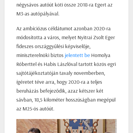
négysávos autóút köti össze 2018-ra Egert az
M3-as autópályával.
Az ambíciózus céldátumot azonban 2020-ra
módosította a város, melyet Nyitrai Zsolt Eger
fideszes országgyűlési képviselője,
miniszterelnöki biztos
jelentett be
Homolya
Róberttel és Habis Lászlóval tartott közös egri
sajtótájékoztatóján tavaly novemberben,
ígéretet téve arra, hogy 2020-ra a teljes
beruházás befejeződik, azaz kétszer két
sávban, 18,5 kilométer hosszúságban megépül
az M25-ös autóút.