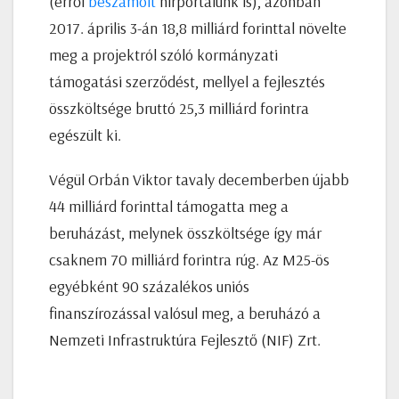
(erről
beszámolt
hírportálunk is), azonban
2017. április 3-án 18,8 milliárd forinttal növelte
meg a projektról szóló kormányzati
támogatási szerződést, mellyel a fejlesztés
összköltsége bruttó 25,3 milliárd forintra
egészült ki.
Végül Orbán Viktor tavaly decemberben újabb
44 milliárd forinttal támogatta meg a
beruházást, melynek összköltsége így már
csaknem 70 milliárd forintra rúg. Az M25-ös
egyébként 90 százalékos uniós
finanszírozással valósul meg, a beruházó a
Nemzeti Infrastruktúra Fejlesztő (NIF) Zrt.