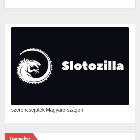
szerencsejáték Magyarországon
Hemedisz