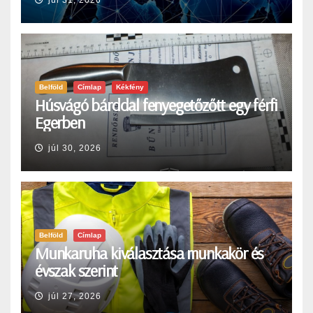
júl 31, 2026
Belföld
Címlap
Kékfény
Húsvágó bárddal fenyegetőzőtt egy férfi
Egerben
júl 30, 2026
Belföld
Címlap
Munkaruha kiválasztása munkakör és
évszak szerint
júl 27, 2026