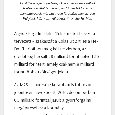
Az M25-ös igazi nyertese, Orosz Lászlóné szelfizik
Nyitrai Zsolttal (középen) és Orbán Viktorral a
miniszterelnök márciusi, egri látogatásakor az egri
Polgárok Házában. /Illusztráció: Keller Richárd
A gyorsforgalmi déli – 15 kilométer hosszúra
tervezett – szakaszát a Colas Út Zrt. és a He-
Do Kft. építheti meg két részletben, az
eredetileg becsült 28 milliárd forint helyett 36
milliárd forintért, amely csaknem 8 milliárd
forint többletköltséget jelent.
Az M25-ös büdzséje korábban is többször
jelentősen növekedett: 2016. decemberben
6,5 milliárd forinttal járult a gyorsforgalmi
megépítéséhez a kormány