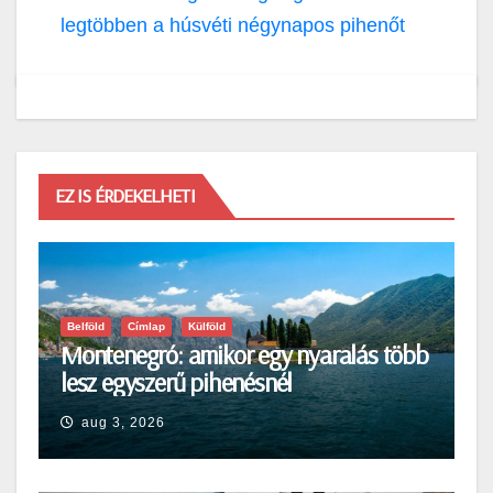
legtöbben a húsvéti négynapos pihenőt
EZ IS ÉRDEKELHETI
Belföld
Címlap
Külföld
Montenegró: amikor egy nyaralás több
lesz egyszerű pihenésnél
aug 3, 2026