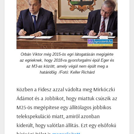
Orbán Viktor még 2015-ös egri látogatásán megígérte
az egrieknek, hogy 2018-ra gyorsforgalmi épül Eger és
az M3-as között, amely végül nem épült meg a
határidőig /Fotó: Keller Richárd
Közben a Fidesz azzal vádolta meg Mirkóczki
Ádámot és a Jobbikot, hogy miattuk csúszik az
M25-ös megépítese egy állítólagos jobbikos
telekspekuláció miatt, amiről azonban
kiderült, hogy valótlan állítás. Ezt egy elsőfokú