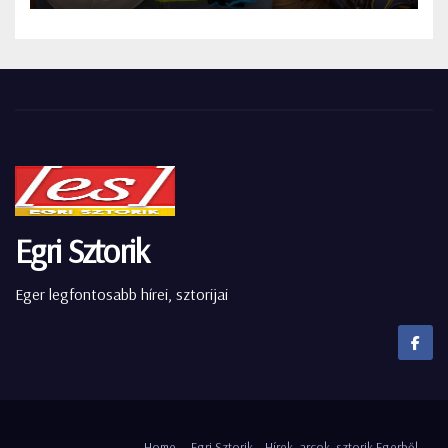
Egri Sztorik
Eger legfontosabb hírei, sztorijai
Home
Egri Sztorik – Hírek, arcok, sztorik Egerből