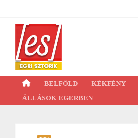
Skip
to
content
BELFÖLD
KÉKFÉNY
ÁLLÁSOK EGERBEN
Belföld