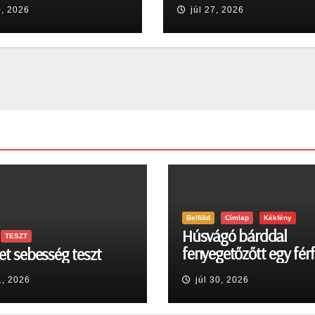
en
0, 2026
júl 27, 2026
Belföld
Címlap
Kékfény
Húsvágó bárddal
TESZT
fenyegetőzőtt egy férf
et sebesség teszt
Egerben
1, 2026
júl 30, 2026