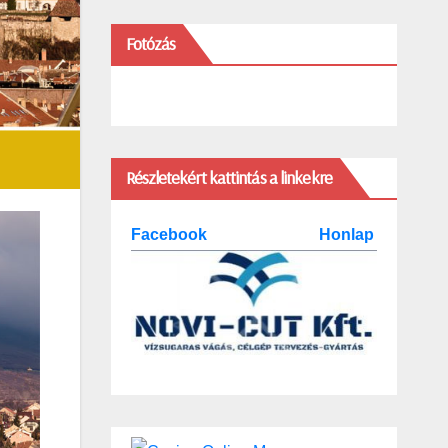
Fotózás
Részletekért kattintás a linkekre
Facebook
Honlap