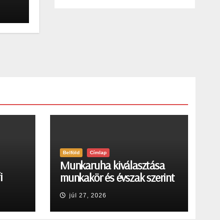
Belföld
Címlap
Munkaruha kiválasztása
i
munkakör és évszak szerint
júl 27, 2026