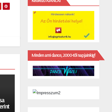
Kedvező AJÁNLAT
Minden ami dance, 2000-től napjainkig!
sa
erint