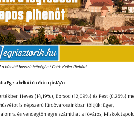
 a húsvéti hosszú hétvégén / Fotó: Keller Richárd
 Eger a belföldi úticélok toplistáján.
értékben Heves (14,19%), Borsod (12,09%) és Pest (8,26%) m
húsvétot is népszerű fürdővárosainkban töltjük:
Eger,
rgalomra és vendégtömegre számíthat a főváros, Miskolctapolc