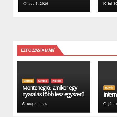
egyszerű pihenésnél
Egerb
aug 3, 2026
júl 3
EZT OLVASTA MÁR?
Belföld
Címlap
Külföld
Montenegró: amikor egy
Bulvár
nyaralás több lesz egyszerű
Intern
pihenésnél
aug 3, 2026
júl 3