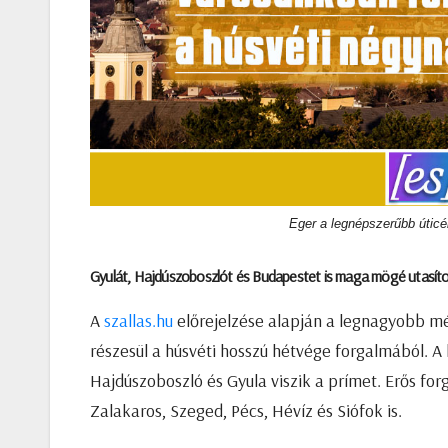
Eger a legnépszerűbb úticél
Gyulát, Hajdúszoboszlót és Budapestet is maga mögé utasította
A
szallas.hu
előrejelzése alapján a legnagyobb m
részesül a húsvéti hosszú hétvége forgalmából.
A 
Hajdúszoboszló és Gyula viszik a prímet. Erős fo
Zalakaros, Szeged, Pécs, Hévíz és Siófok is.