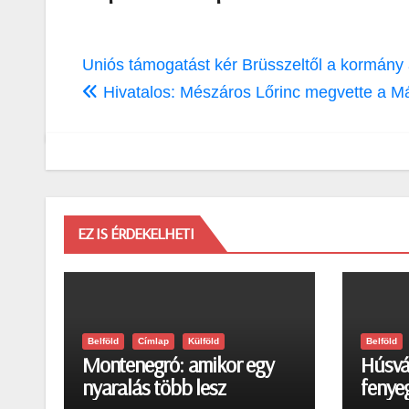
Bejegyzés
Uniós támogatást kér Brüsszeltől a kormán
navigáció
Hivatalos: Mészáros Lőrinc megvette a Mát
EZ IS ÉRDEKELHETI
Belföld
Címlap
Külföld
Belföld
Montenegró: amikor egy
Húsvá
nyaralás több lesz
fenyeg