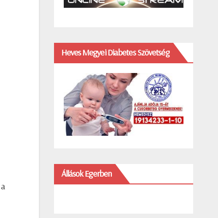
Heves Megyei Diabetes Szövetség
Állások Egerben
 a