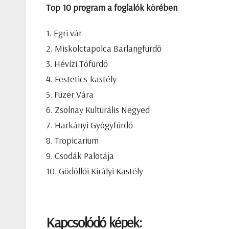
Top 10 program a foglalók körében
1. Egri vár
2. Miskolctapolca Barlangfürdő
3. Hévízi Tófürdő
4. Festetics-kastély
5. Füzér Vára
6. Zsolnay Kulturális Negyed
7. Harkányi Gyógyfürdő
8. Tropicarium
9. Csodák Palotája
10. Gödöllői Királyi Kastély
Kapcsolódó képek: