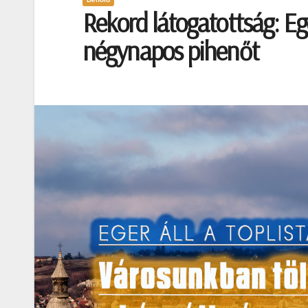
Rekord látogatottság: Eg
négynapos pihenőt