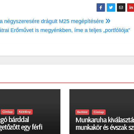
y a négyszeresére drágult M25 megépítésére
rai Erőművet is megyénkben, íme a teljes „portfóliója”
Címlap
Kékfény
Belföld
Címlap
gó bárddal
Munkaruha kiválasztá
etőzőtt egy férfi
munkakör és évszak sz