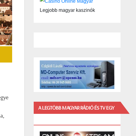
Legjobb magyar kaszinók
egye
A LEGTÖBB MAGYAR RÁDIÓ ÉS TV EGY
a,
HELYEN!