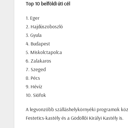
Top 10 belföldi úti cél
1. Eger
2. Hajdúszoboszló
3. Gyula
4. Budapest
5. Miskolctapolca
6. Zalakaros
7. Szeged
8. Pécs
9. Hévíz
10. Siófok
A legvonzóbb szálláshelykörnyéki programok közöt
Festetics-kastély és a Gödöllői Királyi Kastély is.