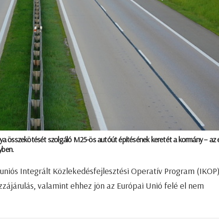
álya összekötését szolgáló M25-ös autóút építésének keretét a kormány – az e
yben.
z uniós Integrált Közlekedésfejlesztési Operatív Program (IKOP
zzájárulás, valamint ehhez jön az Európai Unió felé el nem