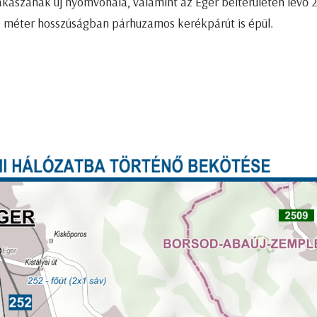
akaszának új nyomvonala, valamint az Eger belterületén lévő 
0 méter hosszúságban párhuzamos kerékpárút is épül.