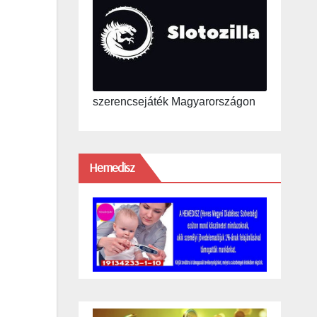
szerencsejáték Magyarországon
Hemedisz