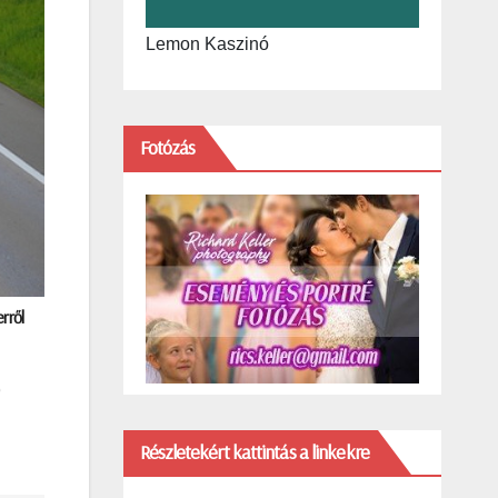
Lemon Kaszinó
Fotózás
rről
)
Részletekért kattintás a linkekre