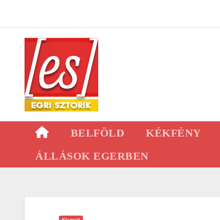
Skip
to
content
BELFÖLD
KÉKFÉNY
ÁLLÁSOK EGERBEN
Kiemelt