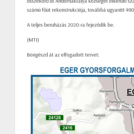
összekötő út Andornaktálya községet elkerülő sz
számú főút rekonstrukciója, továbbá ugyanitt 49
A teljes beruházás 2020-ra fejeződik be.
(MTI)
Böngészd át az elfogadott tervet: