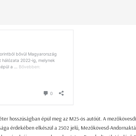
méter hosszúságban épül meg az M25-ös autóút. A mezőkövesdi
sága érdekében elkészül a 2502 jelű, Mezőkövesd-Andornaktá