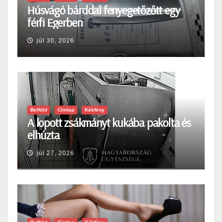
Húsvágó bárddal fenyegetőzőtt egy
férfi Egerben
júl 30, 2026
Belföld
Címlap
Kékfény
A lopott zsákmányt kukába pakolta és
elhúzta
júl 27, 2026