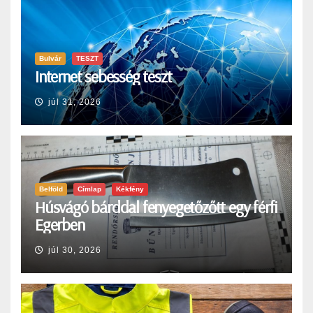
Bulvár
TESZT
Internet sebesség teszt
júl 31, 2026
Belföld
Címlap
Kékfény
Húsvágó bárddal fenyegetőzőtt egy férfi
Egerben
júl 30, 2026