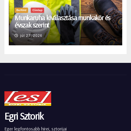
Belföld
Címlap
Munkaruha kiválasztása munkakör és
évszak szerint
júl 27, 2026
Egri Sztorik
Eger legfontosabb hírei, sztorijai