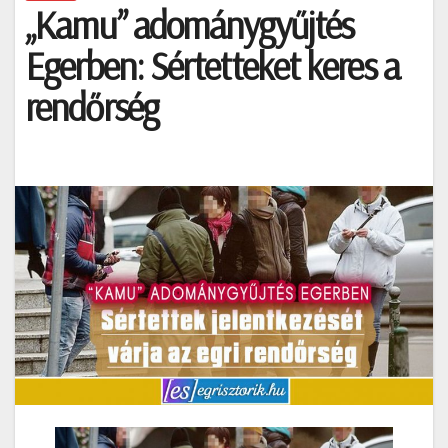
„Kamu” adománygyűjtés
Egerben: Sértetteket keres a
rendőrség