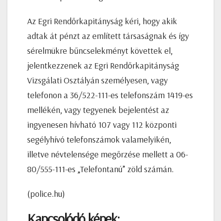
Az Egri Rendőrkapitányság kéri, hogy akik
adtak át pénzt az említett társaságnak és így
sérelmükre bűncselekményt követtek el,
jelentkezzenek az Egri Rendőrkapitányság
Vizsgálati Osztályán személyesen, vagy
telefonon a 36/522-111-es telefonszám 1419-es
mellékén, vagy tegyenek bejelentést az
ingyenesen hívható 107 vagy 112 központi
segélyhívó telefonszámok valamelyikén,
illetve névtelensége megőrzése mellett a 06-
80/555-111-es „Telefontanú” zöld számán.
(police.hu)
Kapcsolódó képek: