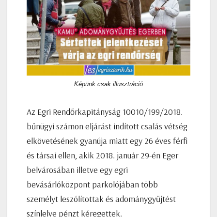
Képünk csak illusztráció
Az Egri Rendőrkapitányság 10010/199/2018.
bűnügyi számon eljárást indított csalás vétség
elkövetésének gyanúja miatt egy 26 éves férfi
és társai ellen, akik 2018. január 29-én Eger
belvárosában illetve egy egri
bevásárlóközpont parkolójában több
személyt leszólítottak és adománygyűjtést
színlelve pénzt kéregettek.