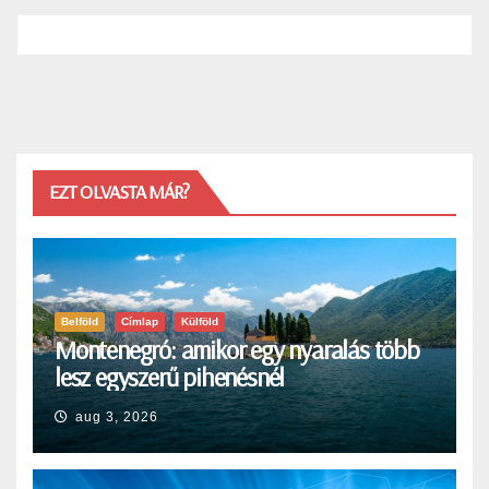
EZT OLVASTA MÁR?
Belföld
Címlap
Külföld
Montenegró: amikor egy nyaralás több
lesz egyszerű pihenésnél
aug 3, 2026