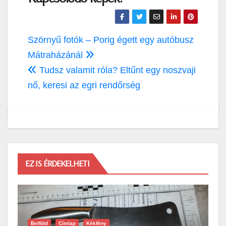
Bejegyzés
Szörnyű fotók – Porig égett egy autóbusz
navigáció
Mátraházánál
Tudsz valamit róla? Eltűnt egy noszvaji
nő, keresi az egri rendőrség
EZ IS ÉRDEKELHETI
Belföld
Címlap
Kékfény