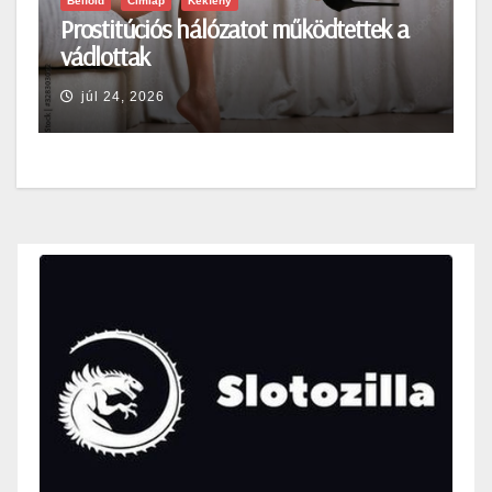
Belföld
Címlap
Kékfény
Prostitúciós hálózatot működtettek a
vádlottak
júl 24, 2026