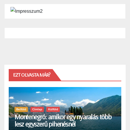
EZT OLVASTA MÁR?
Belföld
Címlap
Külföld
Montenegró: amikor egy nyaralás több
lesz egyszerű pihenésnél