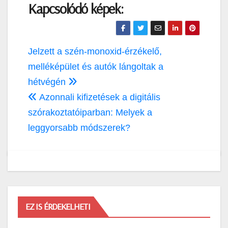
Kapcsolódó képek:
Bejegyzés
Jelzett a szén-monoxid-érzékelő,
navigáció
melléképület és autók lángoltak a
hétvégén
Azonnali kifizetések a digitális
szórakoztatóiparban: Melyek a
leggyorsabb módszerek?
EZ IS ÉRDEKELHETI