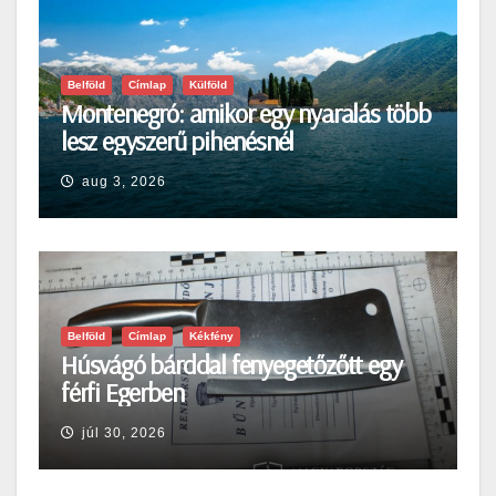
Belföld
Címlap
Külföld
Montenegró: amikor egy nyaralás több
lesz egyszerű pihenésnél
aug 3, 2026
Belföld
Címlap
Kékfény
Húsvágó bárddal fenyegetőzőtt egy
férfi Egerben
júl 30, 2026