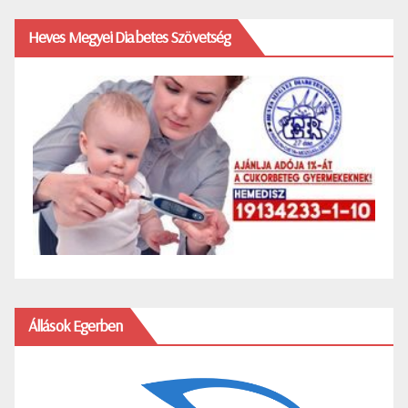
Heves Megyei Diabetes Szövetség
Állások Egerben