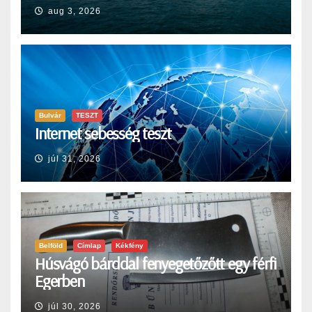
aug 3, 2026
Bulvár
TESZT
Internet sebesség teszt
júl 31, 2026
Belföld
Címlap
Kékfény
Húsvágó bárddal fenyegetőzőtt egy férfi
Egerben
júl 30, 2026