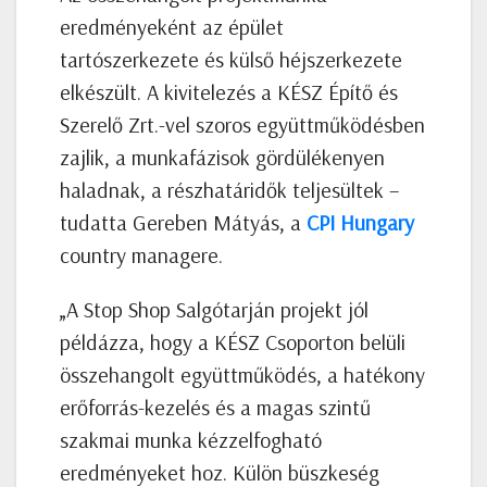
eredményeként az épület
tartószerkezete és külső héjszerkezete
elkészült. A kivitelezés a KÉSZ Építő és
Szerelő Zrt.-vel szoros együttműködésben
zajlik, a munkafázisok gördülékenyen
haladnak, a részhatáridők teljesültek –
tudatta Gereben Mátyás, a
CPI Hungary
country managere.
„A Stop Shop Salgótarján projekt jól
példázza, hogy a KÉSZ Csoporton belüli
összehangolt együttműködés, a hatékony
erőforrás-kezelés és a magas szintű
szakmai munka kézzelfogható
eredményeket hoz. Külön büszkeség