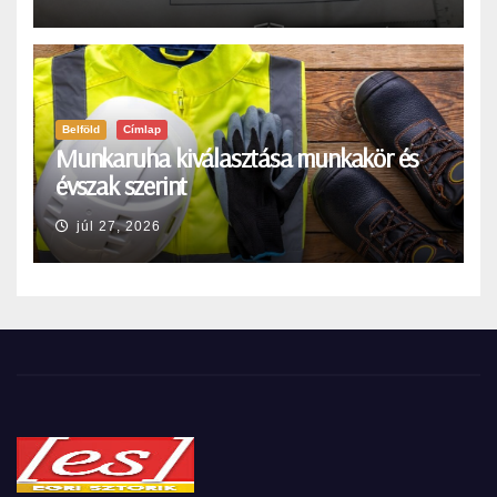
Belföld
Címlap
Munkaruha kiválasztása munkakör és
évszak szerint
júl 27, 2026