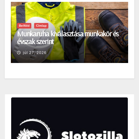
Belföld
Címlap
Munkaruha kiválasztása munkakör és
évszak szerint
júl 27, 2026