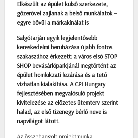
Elkészült az épület külső szerkezete,
gőzerővel zajlanak a belső munkálatok –
egyre bővül a márkakínálat is
Salgótarján egyik legjelentősebb
kereskedelmi beruházása újabb fontos
szakaszához érkezett: a város első STOP
SHOP bevásárlóparkjánál megtörtént az
épület homlokzati lezárása és a tető
vízhatlan kialakítása. A CPI Hungary
fejlesztésében megvalósuló projekt
kivitelezése az előzetes ütemterv szerint
halad, az első tizenegy bérlő neve is
napvilágot látott.
Az összehangolt projektmunka